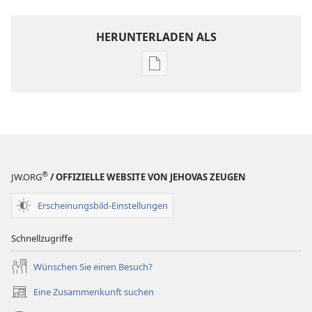
HERUNTERLADEN ALS
Downloadoptionen
für
Veröffentlichungen
ZEITSCHRIFTEN
22. September
2001
®
JW.ORG
/ OFFIZIELLE WEBSITE VON JEHOVAS ZEUGEN
Erscheinungsbild-Einstellungen
Schnellzugriffe
Wünschen Sie einen Besuch?
Eine Zusammenkunft suchen
(öffnet
neues