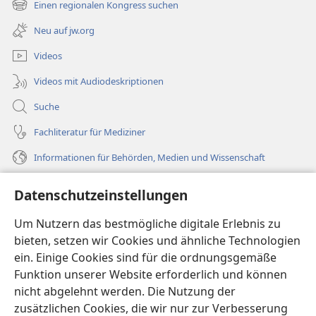
Einen regionalen Kongress suchen
(öffnet
Fenster)
neues
Neu auf jw.org
Fenster)
Videos
Videos mit Audiodeskriptionen
Suche
Fachliteratur für Mediziner
Informationen für Behörden, Medien und Wissenschaft
Hilfe
Datenschutzeinstellungen
Spenden
Um Nutzern das bestmögliche digitale Erlebnis zu
(öffnet
neues
bieten, setzen wir Cookies und ähnliche Technologien
Fenster)
ein. Einige Cookies sind für die ordnungsgemäße
Wachtturm ONLINE-BIBLIOTHEK
(öffnet
Funktion unserer Website erforderlich und können
neues
®
JW Hub
nicht abgelehnt werden. Die Nutzung der
Fenster)
(öffnet
zusätzlichen Cookies, die wir nur zur Verbesserung
neues