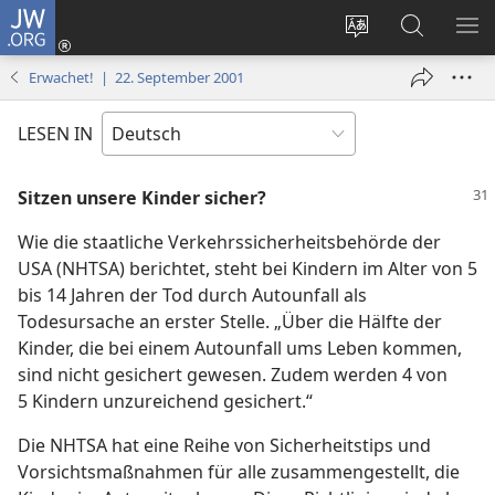
JW.ORG
Anmelden
(öffnet
Websitesprache
Suche
ME
neues
ändern
EI
Erwachet! | 22. September 2001
Fenster)
LESEN IN
Sitzen unsere Kinder sicher?
Wie die staatliche Verkehrssicherheitsbehörde der
USA (NHTSA) berichtet, steht bei Kindern im Alter von 5
bis 14 Jahren der Tod durch Autounfall als
Todesursache an erster Stelle. „Über die Hälfte der
Kinder, die bei einem Autounfall ums Leben kommen,
sind nicht gesichert gewesen. Zudem werden 4 von
5 Kindern unzureichend gesichert.“
Die NHTSA hat eine Reihe von Sicherheitstips und
Vorsichtsmaßnahmen für alle zusammengestellt, die