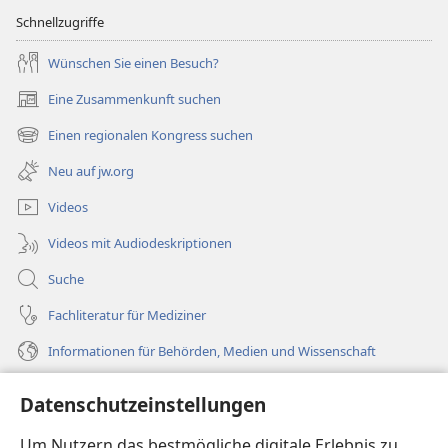
Schnellzugriffe
Wünschen Sie einen Besuch?
Eine Zusammenkunft suchen
(öffnet
neues
Einen regionalen Kongress suchen
(öffnet
Fenster)
neues
Neu auf jw.org
Fenster)
Videos
Videos mit Audiodeskriptionen
Suche
Fachliteratur für Mediziner
Informationen für Behörden, Medien und Wissenschaft
Hilfe
Datenschutzeinstellungen
Spenden
Um Nutzern das bestmögliche digitale Erlebnis zu
(öffnet