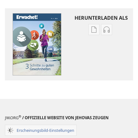
HERUNTERLADEN ALS
Downloadoptione
Downloadopt
für
für
Veröffentlichunge
Audio
ERWACHET!
ERWACHET!
3 Schritte
3 Schritte
zu
zu
guten
guten
Gewohnheiten
Gewohnheit
®
JW.ORG
/ OFFIZIELLE WEBSITE VON JEHOVAS ZEUGEN
Erscheinungsbild-Einstellungen