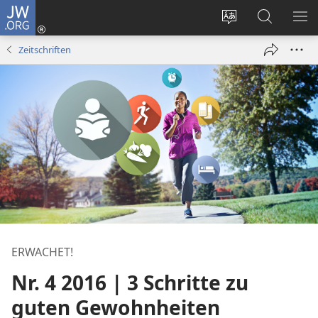
JW.ORG
Anmelden
(öffnet
Websitesprache
Suche
ME
neues
ändern
EI
Zeitschriften
Fenster)
ERWACHET!
Nr. 4 2016 | 3 Schritte zu
guten Gewohnheiten