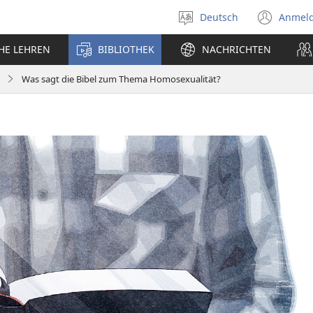
Deutsch
Anmel
Sprache
(öff
auswählen
neu
CHE LEHREN
BIBLIOTHEK
NACHRICHTEN
Fens
Was sagt die Bibel zum Thema Homosexualität?