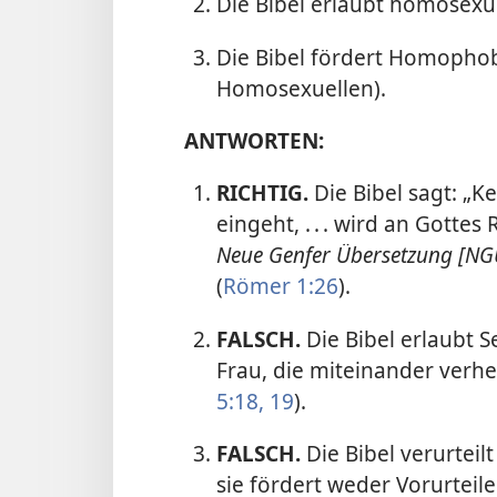
Die Bibel erlaubt homosexu
Die Bibel fördert Homophob
Homosexuellen).
ANTWORTEN:
RICHTIG.
Die Bibel sagt: „Ke
eingeht, . . . wird an Gottes 
Neue Genfer Übersetzung [NG
(
Römer 1:26
).
FALSCH.
Die Bibel erlaubt 
Frau, die miteinander verhei
5:18, 19
).
FALSCH.
Die Bibel verurtei
sie fördert weder Vorurtei