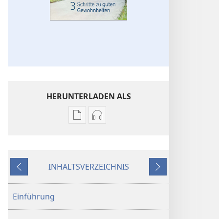
HERUNTERLADEN ALS
Downloadoptionen
Downloadoptionen
für
für
Veröffentlichungen
Audio
ERWACHET!
ERWACHET!
INHALTSVERZEICHNIS
3 Schritte
3 Schritte
Zurück
Weiter
zu
zu
guten
guten
Einführung
Gewohnheiten
Gewohnheiten