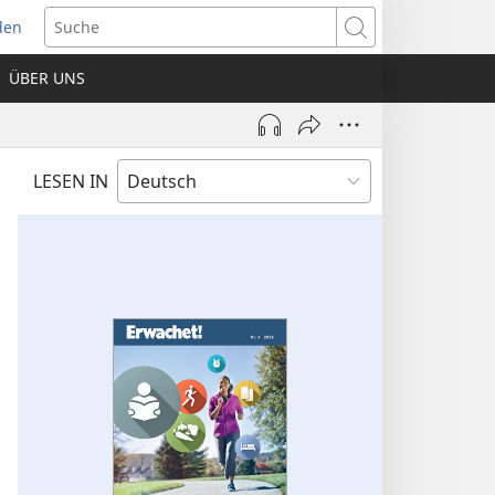
den
net
Suche
es
ÜBER UNS
ter)
LESEN IN