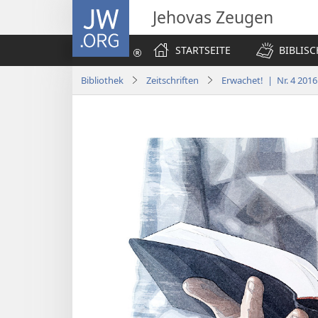
JW.ORG
Jehovas Zeugen
STARTSEITE
BIBLIS
Bibliothek
Zeitschriften
Erwachet! | Nr. 4 2016