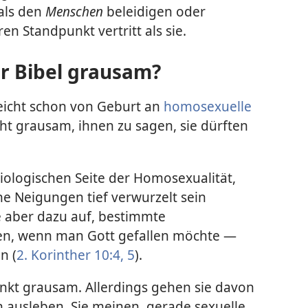
als den
Menschen
beleidigen oder
en Standpunkt vertritt als sie.
er Bibel grausam?
leicht schon von Geburt an
homosexuelle
t grausam, ihnen zu sagen, sie dürften
biologischen Seite der Homosexualität,
e Neigungen tief verwurzelt sein
ie aber dazu auf, bestimmte
sen, wenn man Gott gefallen möchte —
n (
2. Korinther 10:4, 5
).
nkt grausam. Allerdings gehen sie davon
 ausleben. Sie meinen, gerade sexuelle