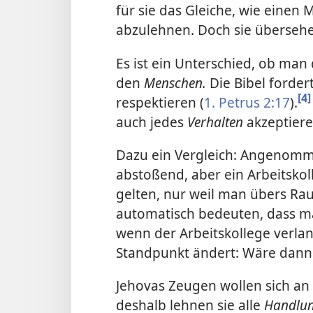
für sie das Gleiche, wie eine
abzulehnen. Doch sie überseh
Es ist ein Unterschied, ob ma
den
Menschen.
Die Bibel forder
[4]
respektieren (
1. Petrus 2:17
).
auch jedes
Verhalten
akzeptier
Dazu ein Vergleich: Angenomm
abstoßend, aber ein Arbeitskol
gelten, nur weil man übers Ra
automatisch bedeuten, dass ma
wenn der Arbeitskollege verl
Standpunkt ändert: Wäre dann
Jehovas Zeugen wollen sich an 
deshalb lehnen sie alle
Handlu