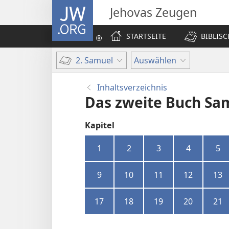
JW.ORG
Jehovas Zeugen
STARTSEITE
BIBLIS
2. Samuel
Auswählen
Inhaltsverzeichnis
Das zweite Buch Sa
Kapitel
1
2
3
4
5
9
10
11
12
13
17
18
19
20
21