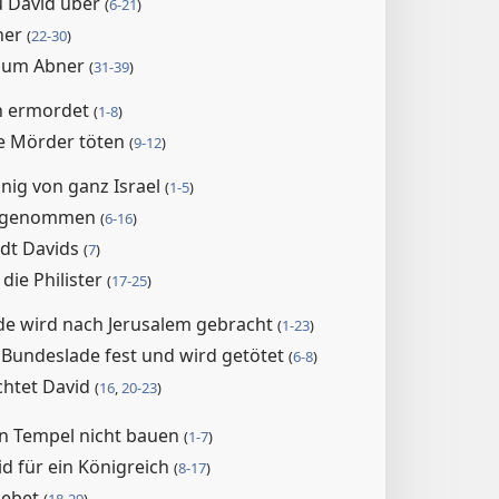
u David über
(
6-21
)
ner
(
22-30
)
t um Abner
(
31-39
)
h ermordet
(
1-8
)
ie Mörder töten
(
9-12
)
nig von ganz Israel
(
1-5
)
ingenommen
(
6-16
)
adt Davids
(
7
)
die Philister
(
17-25
)
de wird nach Jerusalem gebracht
(
1-23
)
e Bundeslade fest und wird getötet
(
6-8
)
chtet David
(
16
,
20-23
)
en Tempel nicht bauen
(
1-7
)
d für ein Königreich
(
8-17
)
gebet