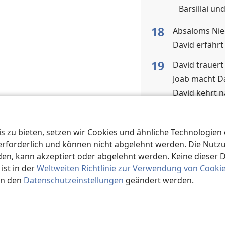
Barsillai un
18
Absaloms Nie
David erfähr
19
David trauer
Joab macht D
David kehrt 
Schimei bitt
Mephiboschet
 zu bieten, setzen wir Cookies und ähnliche Technologien ei
Barsillai wird
orderlich und können nicht abgelehnt werden. Die Nutzung
Streit zwisc
n, kann akzeptiert oder abgelehnt werden. Keine dieser 
20
st in der
Weltweiten Richtlinie zur Verwendung von Cooki
Schebas Aufs
in den
Datenschutzeinstellungen
geändert werden.
Scheba wird 
Davids Verwa
21
Rache an Sau