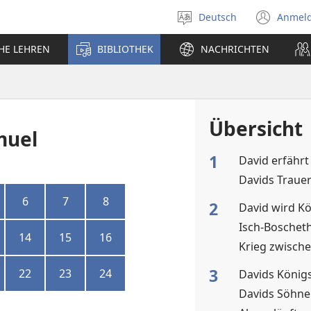
Deutsch
Anmel
Sprache
(öff
auswählen
neu
CHE LEHREN
BIBLIOTHEK
NACHRICHTEN
Fens
Übersicht
muel
1
David erfähr
Davids Trauer
6
7
8
2
David wird K
Isch-Boscheth
14
15
16
Krieg zwisch
3
22
23
24
Davids König
Davids Söhn