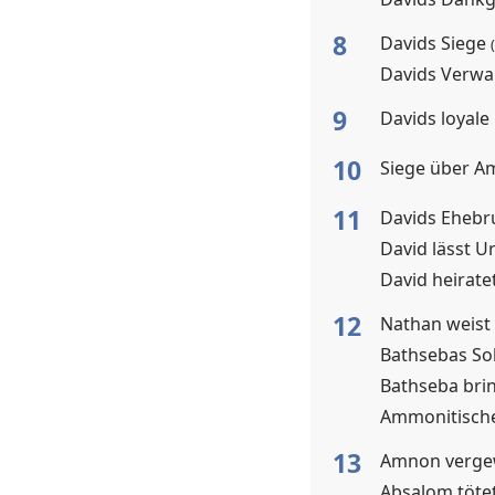
8
Davids Siege
(
Davids Verwa
9
Davids loyal
10
Siege über A
11
Davids Ehebr
David lässt 
David heirat
12
Nathan weist
Bathsebas So
Bathseba bri
Ammonitisch
13
Amnon verge
Absalom töt