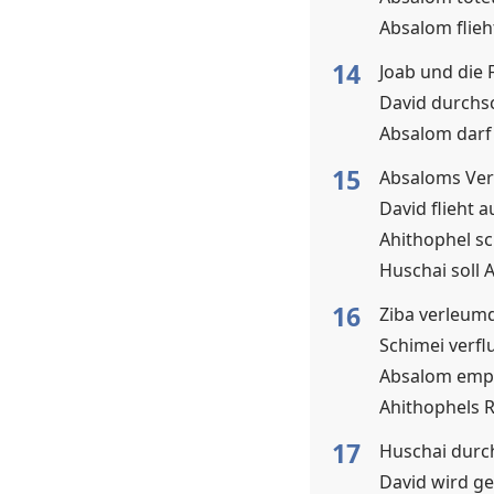
Absalom flie
14
Joab und die 
David durchs
Absalom dar
15
Absaloms Ve
David flieht 
Ahithophel sc
Huschai soll
16
Ziba verleum
Schimei verfl
Absalom emp
Ahithophels 
17
Huschai durc
David wird 