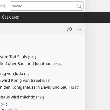
den
net
Suche
es
ÜBER UNS
ter)
t vom Tod Sauls
(
1-16
)
lied über Saul und Jonathan
(
17-27
)
önig von Juda
(
1-7
)
 wird König von Israel
(
8-11
)
en den Königshäusern David und Saul
(
12-32
)
shaus wird mächtiger
(
1
)
e
(
2-5
)