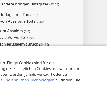
d andere bringen Hilfsgüter
(
27-29
)
derlage und Tod
(
1-18
)
t von Absaloms Tod
(
19-33
)
t um Absalom
(
1-4
)
avid Vorwürfe
(
5-8a
)
nach Jerusalem zurück
(
8b-15
)
et um Vergebung
(
16-23
)
hs Unschuld stellt sich heraus
(
24-30
)
n. Einige Cookies sind für die
 geehrt
(
31-40
)
 der zusätzlichen Cookies, die wir nur zur
hen den Stämmen
(
41-43
)
Daten werden jemals verkauft oder zu
es und ähnlichen Technologien
zu finden. Die
tand und Joabs Mord an Amasa
(
1-13
)
verfolgt und enthauptet
(
14-22
)
ltung
(
23-26
)
ls Nachkommen für die Gibeoniter
(
1-14
)