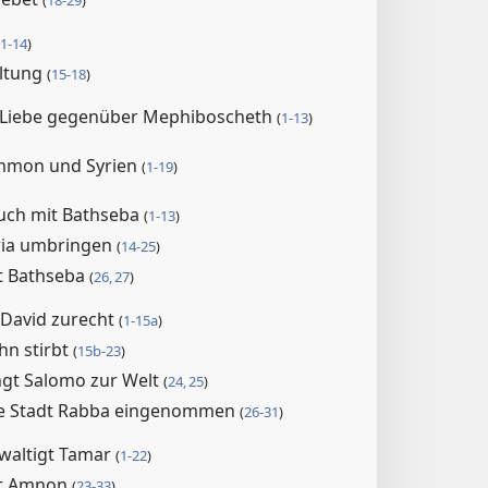
(
18-29
)
1-14
)
ltung
(
15-18
)
e Liebe gegenüber Mephiboscheth
(
1-13
)
mmon und Syrien
(
1-19
)
uch mit Bathseba
(
1-13
)
Uria umbringen
(
14-25
)
et Bathseba
(
26, 27
)
 David zurecht
(
1-15a
)
hn stirbt
(
15b-23
)
ngt Salomo zur Welt
(
24, 25
)
e Stadt Rabba eingenommen
(
26-31
)
waltigt Tamar
(
1-22
)
et Amnon
(
23-33
)