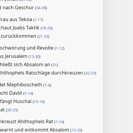
ht nach Geschur
(
34-39
)
Frau aus Tekoa
(
1-17
)
chaut Joabs Taktik
(
18-20
)
f zurückkommen
(
21-33
)
rschwörung und Revolte
(
1-12
)
aus Jerusalem
(
13-30
)
hließt sich Absalom an
(
31
)
 Ahithophels Ratschläge durchkreuzen
(
32-37
)
det Mephiboscheth
(
1-4
)
ucht David
(
5-14
)
fängt Huschai
(
15-19
)
Rat
(
20-23
)
hkreuzt Ahithophels Rat
(
1-14
)
gewarnt und entkommt Absalom
(
15-29
)