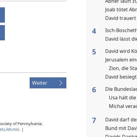
Abner läuft z
Joab tötet Ab
David trauer
4
Isch-Boschet
David lässt d
5
David wird Kö
Jerusalem e
Zion, die St
David besiegt 
Weiter
6
Die Bundesla
Usa hält di
Michal vera
7
David darf d
ociety of Pennsylvania.
Bund mit Davi
RKLÄRUNG
|
Davids Dank