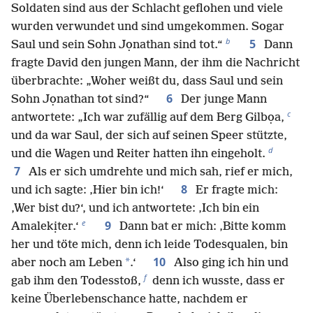
Soldaten sind aus der Schlacht geflohen und viele
wurden verwundet und sind umgekommen. Sogar
b
5
Saul und sein Sohn Jọnathan sind tot.“
Dann
fragte David den jungen Mann, der ihm die Nachricht
überbrachte: „Woher weißt du, dass Saul und sein
6
Sohn Jọnathan tot sind?“
Der junge Mann
c
antwortete: „Ich war zufällig auf dem Berg Gilbọa,
und da war Saul, der sich auf seinen Speer stützte,
d
und die Wagen und Reiter hatten ihn eingeholt.
7
Als er sich umdrehte und mich sah, rief er mich,
8
und ich sagte: ‚Hier bin ich!‘
Er fragte mich:
‚Wer bist du?‘, und ich antwortete: ‚Ich bin ein
e
9
Amalekịter.‘
Dann bat er mich: ‚Bitte komm
her und töte mich, denn ich leide Todesqualen, bin
10
*
aber noch am Leben
.‘
Also ging ich hin und
f
gab ihm den Todesstoß,
denn ich wusste, dass er
keine Überlebenschance hatte, nachdem er