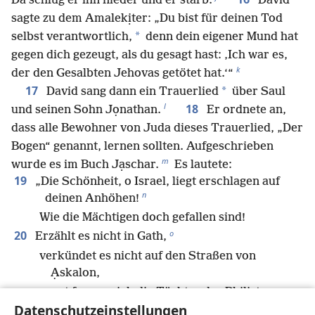
Da schlug er ihn nieder und er starb.
David
sagte zu dem Amalekịter: „Du bist für deinen Tod
*
selbst verantwortlich,
denn dein eigener Mund hat
gegen dich gezeugt, als du gesagt hast: ‚Ich war es,
k
der den Gesalbten Jehovas getötet hat.‘“
17
*
David sang dann ein Trauerlied
über Saul
l
18
und seinen Sohn Jọnathan.
Er ordnete an,
dass alle Bewohner von Juda dieses Trauerlied, „Der
Bogen“ genannt, lernen sollten. Aufgeschrieben
m
wurde es im Buch Jạschar.
Es lautete:
19
„Die Schönheit, o Israel, liegt erschlagen auf
n
deinen Anhöhen!
Wie die Mächtigen doch gefallen sind!
o
20
Erzählt es nicht in Gath,
verkündet es nicht auf den Straßen von
Ạskalon,
sonst freuen sich die Töchter der Philịster,
Datenschutzeinstellungen
sonst jubeln die Töchter der