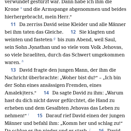
verwundet gestürzt war. Dann habe ich ihm die
*
Krone
und die Armspange abgenommen und beides
hierhergebracht, mein Herr.“
11
Da zerriss David seine Kleider und alle Männer
12
bei ihm taten das Gleiche.
Sie klagten und
g
weinten und fasteten
bis zum Abend, weil Saul,
sein Sohn Jọnathan und so viele vom Volk Jehovas,
so viele Israeliten, durch das Schwert umgekommen
h
waren.
13
David fragte den jungen Mann, der ihm die
Nachricht überbrachte: „Woher bist du?“ – „Ich bin
der Sohn eines ansässigen Fremden, eines
14
Amalekịters.“
Da sagte David zu ihm: „Warum
hast du dich nicht davor gefürchtet, die Hand zu
erheben und dem Gesalbten Jehovas das Leben zu
i
15
nehmen!“
Darauf rief David einen der jungen
Männer und befahl ihm: „Komm her und schlag zu!“
j
16