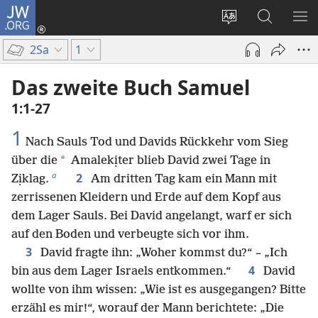
JW.ORG
Anmelden
(öffnet
Websitesprache
Suche
ME
neues
ändern
EI
2Sa
1
Fenster)
Das zweite Buch Samuel
1:1-27
1
Nach Sauls Tod und Davids Rückkehr vom Sieg
*
über die
Amalekịter blieb David zwei Tage in
a
2
Zịklag.
Am dritten Tag kam ein Mann mit
zerrissenen Kleidern und Erde auf dem Kopf aus
dem Lager Sauls. Bei David angelangt, warf er sich
auf den Boden und verbeugte sich vor ihm.
3
David fragte ihn: „Woher kommst du?“ – „Ich
4
bin aus dem Lager Israels entkommen.“
David
wollte von ihm wissen: „Wie ist es ausgegangen? Bitte
erzähl es mir!“, worauf der Mann berichtete: „Die