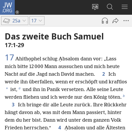
JW.ORG
Anmelden
(öffnet
Websitesprache
Suche
ME
neues
ändern
EI
2Sa
17
Fenster)
Das zweite Buch Samuel
17:1-29
17
Ahithọphel schlug Ạbsalom dann vor: „Lass
mich bitte 12 000 Mann aussuchen und mich heute
2
Nacht auf die Jagd nach David machen.
Ich
werde ihn überfallen, wenn er erschöpft und kraftlos
a
*
ist,
und ihn in Panik versetzen. Alle seine Leute
b
werden fliehen und ich werde nur den König töten.
3
Ich bringe dir alle Leute zurück. Ihre Rückkehr
hängt davon ab, was mit dem Mann passiert, hinter
dem du her bist. Dann wird unter dem ganzen Volk
4
Frieden herrschen.“
Ạbsalom und alle Ältesten