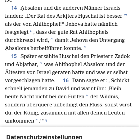
ist.“
14
Ạbsalom und die anderen Männer Israels
m
fanden: „Der Rat des Arkịters Hụschai ist besser
als der von Ahithọphel!“ Jehova hatte nämlich
*
festgelegt
, dass der gute Rat Ahithọphels
n
durchkreuzt wird,
damit Jehova den Untergang
o
Ạbsaloms herbeiführen konnte.
15
Später erzählte Hụschai den Priestern Zạdok
p
und Ạbjathar,
was Ahithọphel Ạbsalom und den
Ältesten von Israel geraten hatte und was er selbst
16
vorgeschlagen hatte.
Dann sagte er: „Schickt
schnell jemanden zu David und warnt ihn: ‚Bleib
*
heute Nacht nicht bei den Furten
der Wildnis,
sondern überquere unbedingt den Fluss, sonst wirst
du, der König, zusammen mit allen deinen Leuten
q
*
umkommen
.‘“
r
s
17
Jọnathan
und Ahimạaz
hielten sich bei En-
Datenschutzeinstellungen
t
Rọgel
auf, weil sie es nicht wagten, sich in der Stadt