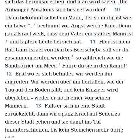
sich das herumsprechen, und man wird sagen: ‚Die
10
Anhänger Ạbsaloms sind besiegt worden!‘
Dann bekommt selbst ein Mann, der so mutig ist wie
i
*
ein Löwe
,
bestimmt vor Angst weiche Knie. Denn
ganz Israel weiß, dass dein Vater ein starker Mann ist
j
11
und tapfere Leute bei sich hat.
Hier ist mein
Rat: Ganz Israel von Dan bis Beërschẹba soll vor dir
k
zusammengerufen werden,
so zahlreich wie die
l
Sandkörner am Meer.
Führe du sie in den Kampf!
12
Egal wo er sich befindet, wir werden ihn
angreifen. Wir werden über ihn herfallen, wie der
Tau auf den Boden fällt, und kein Einziger wird
überleben – weder er noch einer von seinen
13
Männern.
Falls er sich in eine Stadt
zurückzieht, dann wird ganz Israel mit Seilen zu
dieser Stadt gehen und sie damit ins Tal
hinunterschleifen, bis kein Steinchen mehr übrig