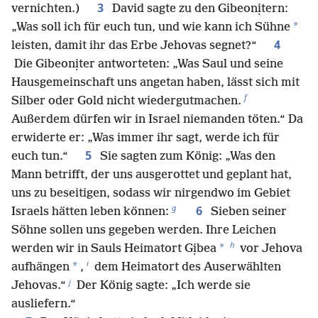
3
vernichten.)
David sagte zu den Gibeonịtern:
*
„Was soll ich für euch tun, und wie kann ich Sühne
4
leisten, damit ihr das Erbe Jehovas segnet?“
Die Gibeonịter antworteten: „Was Saul und seine
Hausgemeinschaft uns angetan haben, lässt sich mit
f
Silber oder Gold nicht wiedergutmachen.
Außerdem dürfen wir in Israel niemanden töten.“ Da
erwiderte er: „Was immer ihr sagt, werde ich für
5
euch tun.“
Sie sagten zum König: „Was den
Mann betrifft, der uns ausgerottet und geplant hat,
uns zu beseitigen, sodass wir nirgendwo im Gebiet
g
6
Israels hätten leben können:
Sieben seiner
Söhne sollen uns gegeben werden. Ihre Leichen
h
*
werden wir in Sauls Heimatort Gịbea
vor Jehova
i
*
aufhängen
,
dem Heimatort des Auserwählten
j
Jehovas.“
Der König sagte: „Ich werde sie
ausliefern.“