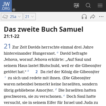
JW.ORG
Anmelden
(öffnet
Websitesprache
Suche
ME
neues
ändern
EI
2Sa
21
Fenster)
Das zweite Buch Samuel
21:1-22
21
Zur Zeit Davids herrschte einmal drei Jahre
a
hintereinander Hungersnot.
David befragte
Jehova, worauf Jehova erklärte: „Auf Saul und
seinem Haus lastet Blutschuld, weil er die Gibeonịter
b
2
getötet hat.“
Da rief der König die Gibeonịter
c
zu sich und redete mit ihnen. (Die Gibeonịter
waren nebenbei bemerkt keine Israeliten, sondern
d
übrig gebliebene Amorịter.
Die Israeliten hatten
e
geschworen, sie zu verschonen.
Doch Saul hatte
versucht, sie in seinem Eifer für Israel und Juda zu