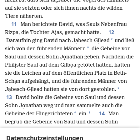
nicht zu, dass sich tagsüber die Vögel des Himmels
auf sie setzten oder sich ihnen nachts die wilden
Tiere näherten.
11
Man berichtete David, was Sauls Nebenfrau
12
Rịzpa, die Tochter Ạjas, gemacht hatte.
r
Daraufhin ging David nach Jạbesch-Gịlead
und ließ
*
sich von den führenden Männern
die Gebeine von
Saul und dessen Sohn Jọnathan geben. Nachdem die
Philịster Saul auf dem Gilbọa getötet hatten, hatten
sie die Leichen auf dem öffentlichen Platz in Beth-
Schạn aufgehängt, und die führenden Männer von
s
Jạbesch-Gịlead hatten sie von dort gestohlen.
13
David holte die Gebeine von Saul und dessen
Sohn Jọnathan weg und man sammelte auch die
t
14
*
Gebeine der Hingerichteten
ein.
Man
begrub die Gebeine von Saul und dessen Sohn
u
Jọnathan in Zẹla
im Land Bẹnjamin, im Grab von
Datenschutzeinstellungen
v
Sauls Vater Kisch.
Nachdem alle Befehle des