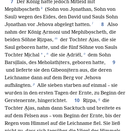
7
Der König hatte jedoch Mitleid mit
k
Mephibọscheth
(Sohn von Jọnathan, Sohn von
Saul) wegen des Eides, den David und Sauls Sohn
l
8
Jọnathan vor Jehova abgelegt hatten.
Also
nahm der König Ạrmoni und Mephibọscheth, die
m
beiden Söhne Rịzpas,
der Tochter Ạjas, die sie
Saul geboren hatte, und die fünf Söhne von Sauls
n
o
*
Tochter Mịchal
,
die sie Ạdriël,
dem Sohn
9
Barsịllais, des Meholathịters, geboren hatte,
und lieferte sie den Gibeonịtern aus, die deren
Leichname dann auf dem Berg vor Jehova
p
aufhängten.
Alle sieben starben auf einmal – sie
wurden in den ersten Tagen der Ernte, zu Beginn der
q
10
Gerstenernte, hingerichtet.
Rịzpa,
die
Tochter Ạjas, nahm dann Sacktuch und breitete es
auf dem Felsen aus – vom Beginn der Ernte, bis der
Regen vom Himmel auf die Leichname fiel. Sie ließ