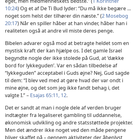
eget, men medmenneskets bedste.” (
1 Korinther
10:24
) Og et af De Ti Bud lyder: “Du må ikke begære ...
noget som helst der tilhører din næste.” (
2 Mosebog
20:17
) Når en spiller håber at han vinder, håber han i
realiteten også at andre vil miste deres penge.
Bibelen advarer også mod at betragte heldet som en
mystisk kraft der kan hjælpe os. I det gamle Israel
begyndte nogle der ikke stolede på Gud, at ‘dække
bord for lykkeguden’. Var en sådan tilbedelse af
“lykkeguden” acceptabel i Guds øjne? Nej, Gud sagde
til dem: “I blev ved med at gøre hvad der var ondt i
mine øjne, og det som jeg ikke fandt behag i, det
valgte I.” –
Esajas 65:11, 12
.
Det er sandt at man i nogle dele af verden bruger
indtægter fra legaliseret gambling til uddannelse,
økonomisk udvikling og andre statsstøttede projekter.
Men det ændrer ikke noget ved den måde pengene
bliver skaffet på – gennem aktiviteter der åbenlyst