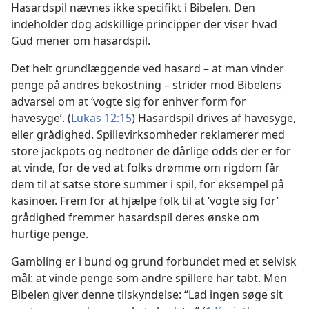
Hasardspil nævnes ikke specifikt i Bibelen. Den
indeholder dog adskillige principper der viser hvad
Gud mener om hasardspil.
Det helt grundlæggende ved hasard – at man vinder
penge på andres bekostning – strider mod Bibelens
advarsel om at ‘vogte sig for enhver form for
havesyge’. (
Lukas 12:15
) Hasardspil drives af havesyge,
eller grådighed. Spillevirksomheder reklamerer med
store jackpots og nedtoner de dårlige odds der er for
at vinde, for de ved at folks drømme om rigdom får
dem til at satse store summer i spil, for eksempel på
kasinoer. Frem for at hjælpe folk til at ‘vogte sig for’
grådighed fremmer hasardspil deres ønske om
hurtige penge.
Gambling er i bund og grund forbundet med et selvisk
mål: at vinde penge som andre spillere har tabt. Men
Bibelen giver denne tilskyndelse: “Lad ingen søge sit