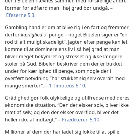
den i Bibelen nævnes sammen med forskellige andre
former for adfærd man i høj grad bør undgå. –
Efeserne 5:3
.
Gambling handler om at blive rig i en fart og fremmer
derfor
kærlighed
til penge – noget Bibelen siger er “en
rod til alt muligt skadeligt”. Jagten efter penge kan let
komme til at dominere ens liv i så høj grad at man
bliver meget bekymret og stresset og ikke længere
stoler på Gud. Bibelen beskriver dem der er bukket
under for kærlighed til penge, som nogle der i
overført betydning “har stukket sig selv overalt med
mange smerter”. –
1 Timoteus 6:10
.
Grådighed gør folk ulykkelige og utilfredse med deres
økonomiske situation. “Den der elsker sølv, bliver ikke
mæt af sølv, og den der elsker overflod, bliver det
heller ikke af indtægt.” –
Prædikeren 5:10
.
Millioner af dem der har ladet sig lokke til at spille