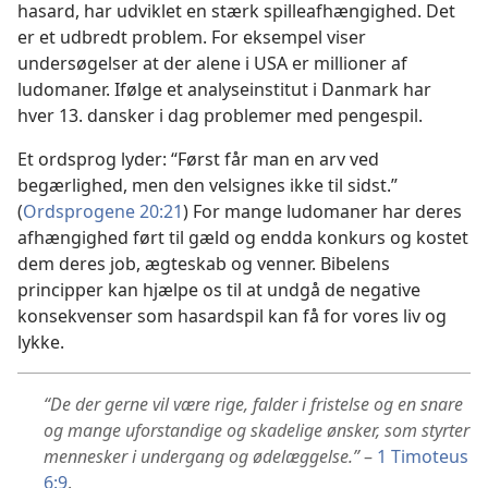
hasard, har udviklet en stærk spilleafhængighed. Det
er et udbredt problem. For eksempel viser
undersøgelser at der alene i USA er millioner af
ludomaner. Ifølge et analyseinstitut i Danmark har
hver 13. dansker i dag problemer med pengespil.
Et ordsprog lyder: “Først får man en arv ved
begærlighed, men den velsignes ikke til sidst.”
(
Ordsprogene 20:21
) For mange ludomaner har deres
afhængighed ført til gæld og endda konkurs og kostet
dem deres job, ægteskab og venner. Bibelens
principper kan hjælpe os til at undgå de negative
konsekvenser som hasardspil kan få for vores liv og
lykke.
“De der gerne vil være rige, falder i fristelse og en snare
og mange uforstandige og skadelige ønsker, som styrter
mennesker i undergang og ødelæggelse.”
–
1 Timoteus
6:9
.