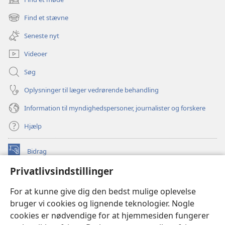
(åbner
nyt
Find et stævne
(åbner
vindue)
nyt
Seneste nyt
vindue)
Videoer
Søg
Oplysninger til læger vedrørende behandling
Information til myndighedspersoner, journalister og forskere
Hjælp
Bidrag
(åbner
nyt
Privatlivsindstillinger
vindue)
Watchtower ONLINE LIBRARY™
(åbner
For at kunne give dig den bedst mulige oplevelse
nyt
®
JW Hub
bruger vi cookies og lignende teknologier. Nogle
vindue)
(åbner
cookies er nødvendige for at hjemmesiden fungerer
nyt
®
JW Library