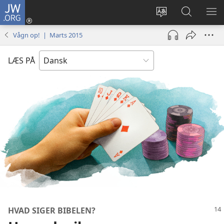
JW.ORG
Log
på
Vælg
Søg
VIS
(åbner
sprog
på
ME
Vågn op! | Marts 2015
nyt
JW.ORG
vindue)
LÆS PÅ
HVAD SIGER BIBELEN?