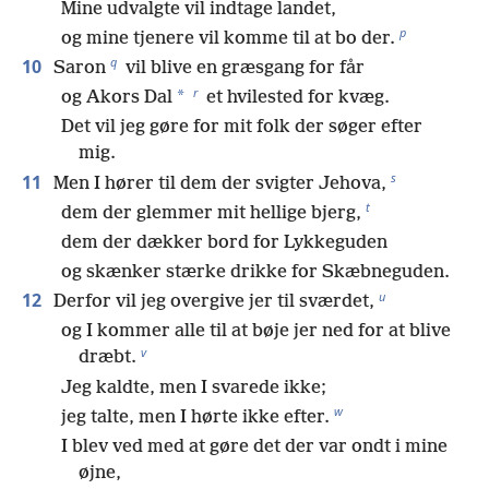
Mine udvalgte vil indtage landet,
p
og mine tjenere vil komme til at bo der.
q
10
Saron
vil blive en græsgang for får
r
*
og Akors Dal
et hvilested for kvæg.
Det vil jeg gøre for mit folk der søger efter
mig.
s
11
Men I hører til dem der svigter Jehova,
t
dem der glemmer mit hellige bjerg,
dem der dækker bord for Lykkeguden
og skænker stærke drikke for Skæbneguden.
u
12
Derfor vil jeg overgive jer til sværdet,
og I kommer alle til at bøje jer ned for at blive
v
dræbt.
Jeg kaldte, men I svarede ikke;
w
jeg talte, men I hørte ikke efter.
I blev ved med at gøre det der var ondt i mine
øjne,