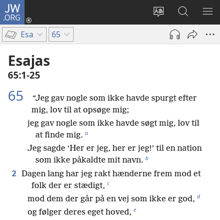
JW.ORG
Log
på
Vælg
Søg
VIS
(åbner
sprog
på
ME
Esa
65
nyt
JW.ORG
vindue)
Esajas
65:1-25
65
“Jeg gav nogle som ikke havde spurgt efter
mig, lov til at opsøge mig;
jeg gav nogle som ikke havde søgt mig, lov til
a
at finde mig.
Jeg sagde ‘Her er jeg, her er jeg!’ til en nation
b
som ikke påkaldte mit navn.
2
Dagen lang har jeg rakt hænderne frem mod et
c
folk der er stædigt,
d
mod dem der går på en vej som ikke er god,
e
og følger deres eget hoved,