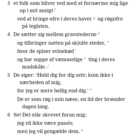
3
et folk som bliver ved med at fornærme mig lige
f
op i mit ansigt
g
ved at bringe ofre i deres haver
og røgofre
på teglsten.
h
4
De sætter sig mellem gravstederne
*
og tilbringer natten på skjulte steder,
i
hvor de spiser svinekød
*
og har suppe af væmmelige
ting i deres
j
madskåle.
5
De siger: ‘Hold dig for dig selv; kom ikke i
nærheden af mig,
*
for jeg er mere hellig end dig.’
De er som røg i min næse, en ild der brænder
dagen lang.
6
Se! Det står skrevet foran mig;
jeg vil ikke være passiv,
k
men jeg vil gengælde dem.