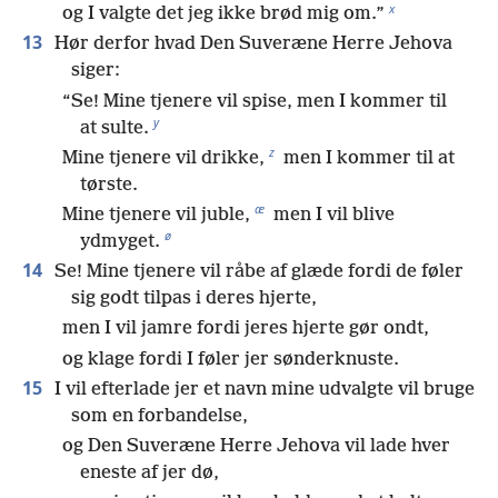
x
og I valgte det jeg ikke brød mig om.”
13
Hør derfor hvad Den Suveræne Herre Jehova
siger:
“Se! Mine tjenere vil spise, men I kommer til
y
at sulte.
z
Mine tjenere vil drikke,
men I kommer til at
tørste.
æ
Mine tjenere vil juble,
men I vil blive
ø
ydmyget.
14
Se! Mine tjenere vil råbe af glæde fordi de føler
sig godt tilpas i deres hjerte,
men I vil jamre fordi jeres hjerte gør ondt,
og klage fordi I føler jer sønderknuste.
15
I vil efterlade jer et navn mine udvalgte vil bruge
som en forbandelse,
og Den Suveræne Herre Jehova vil lade hver
eneste af jer dø,