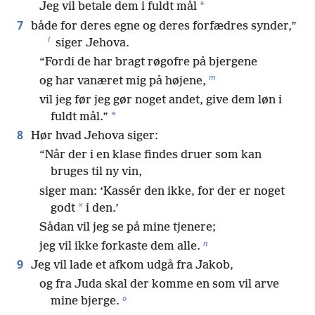
*
Jeg vil betale dem i fuldt mål
7
både for deres egne og deres forfædres synder,”
l
siger Jehova.
“Fordi de har bragt røgofre på bjergene
m
og har vanæret mig på højene,
vil jeg før jeg gør noget andet, give dem løn i
*
fuldt mål.”
8
Hør hvad Jehova siger:
“Når der i en klase findes druer som kan
bruges til ny vin,
siger man: ‘Kassér den ikke, for der er noget
*
godt
i den.’
Sådan vil jeg se på mine tjenere;
n
jeg vil ikke forkaste dem alle.
9
Jeg vil lade et afkom udgå fra Jakob,
og fra Juda skal der komme en som vil arve
o
mine bjerge.