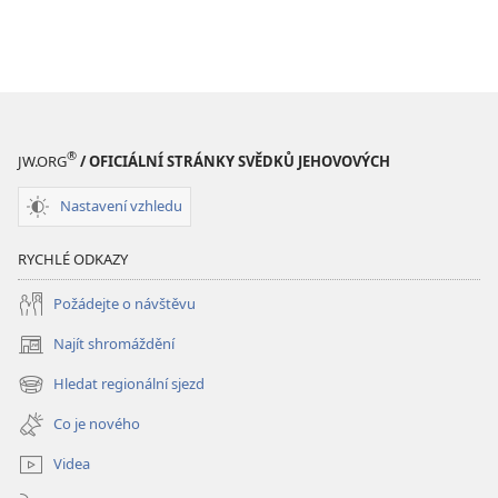
®
JW.ORG
/ OFICIÁLNÍ STRÁNKY SVĚDKŮ JEHOVOVÝCH
Nastavení vzhledu
RYCHLÉ ODKAZY
Požádejte o návštěvu
Najít shromáždění
(otevřeno
nové
Hledat regionální sjezd
(otevřeno
okno)
nové
Co je nového
okno)
Videa