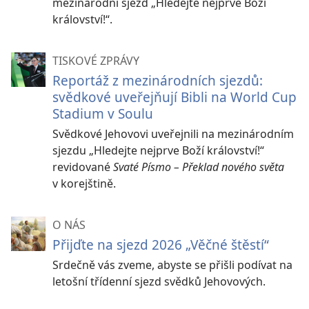
mezinárodní sjezd „Hledejte nejprve Boží
království!“.
TISKOVÉ ZPRÁVY
Reportáž z mezinárodních sjezdů:
svědkové uveřejňují Bibli na World Cup
Stadium v Soulu
Svědkové Jehovovi uveřejnili na mezinárodním
sjezdu „Hledejte nejprve Boží království!“
revidované
Svaté Písmo – Překlad nového světa
v korejštině.
O NÁS
Přijďte na sjezd 2026 „Věčné štěstí“
Srdečně vás zveme, abyste se přišli podívat na
letošní třídenní sjezd svědků Jehovových.