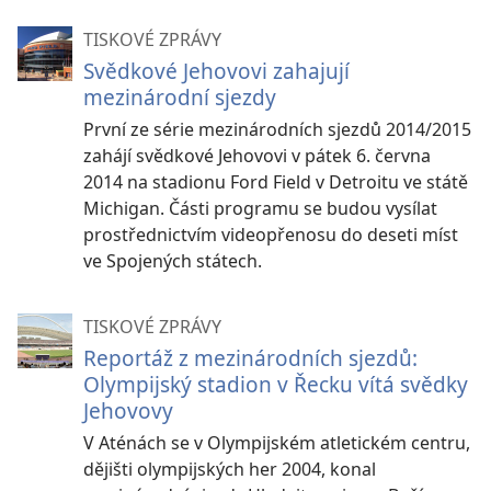
TISKOVÉ ZPRÁVY
Svědkové Jehovovi zahajují
mezinárodní sjezdy
První ze série mezinárodních sjezdů 2014/2015
zahájí svědkové Jehovovi v pátek 6. června
2014 na stadionu Ford Field v Detroitu ve státě
Michigan. Části programu se budou vysílat
prostřednictvím videopřenosu do deseti míst
ve Spojených státech.
TISKOVÉ ZPRÁVY
Reportáž z mezinárodních sjezdů:
Olympijský stadion v Řecku vítá svědky
Jehovovy
V Aténách se v Olympijském atletickém centru,
dějišti olympijských her 2004, konal