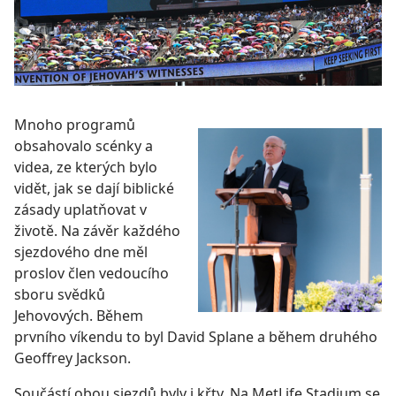
Mnoho programů
obsahovalo scénky a
videa, ze kterých bylo
vidět, jak se dají biblické
zásady uplatňovat v
životě. Na závěr každého
sjezdového dne měl
proslov člen vedoucího
sboru svědků
Jehovových. Během
prvního víkendu to byl David Splane a během druhého
Geoffrey Jackson.
Součástí obou sjezdů byly i křty. Na MetLife Stadium se