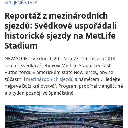
SPOJENÉ STÁTY
Reportáž z mezinárodních
sjezdů: Svědkové uspořádali
historické sjezdy na MetLife
Stadium
NEW YORK – Ve dnech 20.–22. a 27.–29. června 2014
zaplnili svědkové Jehovovi MetLife Stadium v East
Rutherfordu v americkém státě New Jersey, aby se
zúčastnili
mezinárodních sjezdů
s námětem „Hledejte
nejprve Boží království!“. Program probíhal v angličtině
a o týden později ve španělštině.