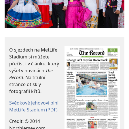
O sjezdech na MetLife
Stadium si můžete
přečíst i v článku, který
vyšel v novinách
The
Record
. Na titulní
stránce otiskly
fotografii křtů.
Svědkové Jehovovi plní
MetLife Stadium (PDF)
Credit: © 2014
Northjersey.com