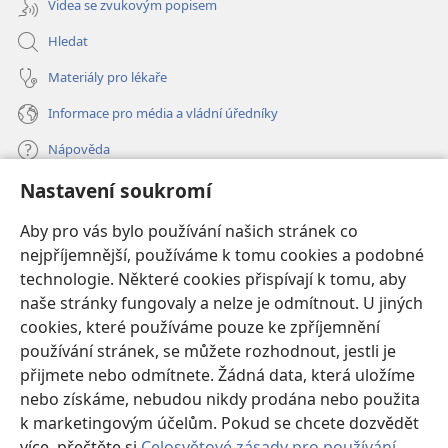
Videa se zvukovým popisem
Hledat
Materiály pro lékaře
Informace pro média a vládní úředníky
Nápověda
Nastavení soukromí
Dary
(otevřeno
nové
Aby pro vás bylo používání našich stránek co
okno)
nejpříjemnější, používáme k tomu cookies a podobné
ONLINE KNIHOVNA Strážné věže
(otevřeno
technologie. Některé cookies přispívají k tomu, aby
nové
®
JW Hub
naše stránky fungovaly a nelze je odmítnout. U jiných
okno)
(otevřeno
cookies, které používáme pouze ke zpříjemnění
nové
®
JW Library
okno)
používání stránek, se můžete rozhodnout, jestli je
přijmete nebo odmítnete. Žádná data, která uložíme
Watchtower Library
nebo získáme, nebudou nikdy prodána nebo použita
k marketingovým účelům. Pokud se chcete dozvědět
více, přečtěte si
Celosvětové zásady pro používání