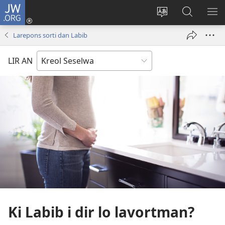
JW.ORG
Log
In
Sanz
Rode
MO
(opens
langaz
JW.ORG
ME
Larepons sorti dan Labib
new
sa
window)
sit
LIR AN
Ki Labib i dir lo lavortman?