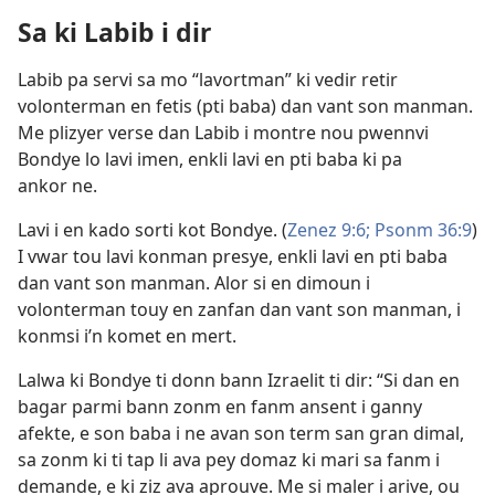
Sa ki Labib i dir
Labib pa servi sa mo “lavortman” ki vedir retir
volonterman en fetis (pti baba) dan vant son manman.
Me plizyer verse dan Labib i montre nou pwennvi
Bondye lo lavi imen, enkli lavi en pti baba ki pa
ankor ne.
Lavi i en kado sorti kot Bondye. (
Zenez 9:6;
Psonm 36:9
)
I vwar tou lavi konman presye, enkli lavi en pti baba
dan vant son manman. Alor si en dimoun i
volonterman touy en zanfan dan vant son manman, i
konmsi i’n komet en mert.
Lalwa ki Bondye ti donn bann Izraelit ti dir: “Si dan en
bagar parmi bann zonm en fanm ansent i ganny
afekte, e son baba i ne avan son term san gran dimal,
sa zonm ki ti tap li ava pey domaz ki mari sa fanm i
demande, e ki ziz ava aprouve. Me si maler i arive, ou