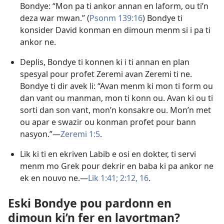
Bondye: “Mon pa ti ankor annan en laform, ou ti’n
deza war mwan.” (
Psonm 139:16
) Bondye ti
konsider David konman en dimoun menm si i pa ti
ankor ne.
Deplis, Bondye ti konnen ki i ti annan en plan
spesyal pour profet Zeremi avan Zeremi ti ne.
Bondye ti dir avek li: “Avan menm ki mon ti form ou
dan vant ou manman, mon ti konn ou. Avan ki ou ti
sorti dan son vant, mon’n konsakre ou. Mon’n met
ou apar e swazir ou konman profet pour bann
nasyon.”​—
Zeremi 1:5
.
Lik ki ti en ekriven Labib e osi en dokter, ti servi
menm mo Grek pour dekrir en baba ki pa ankor ne
ek en nouvo ne.​—
Lik 1:41;
2:12,
16
.
Eski Bondye pou pardonn en
dimoun ki’n fer en lavortman?