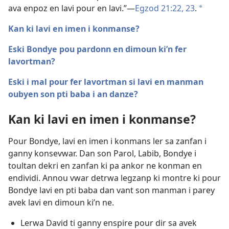
ava enpoz en lavi pour en lavi.”​—
Egzod 21:22, 23
.
a
Kan ki lavi en imen i konmanse?
Eski Bondye pou pardonn en dimoun ki’n fer
lavortman?
Eski i mal pour fer lavortman si lavi en manman
oubyen son pti baba i an danze?
Kan ki lavi en imen i konmanse?
Pour Bondye, lavi en imen i konmans ler sa zanfan i
ganny konsevwar. Dan son Parol, Labib, Bondye i
toultan dekri en zanfan ki pa ankor ne konman en
endividi. Annou vwar detrwa legzanp ki montre ki pour
Bondye lavi en pti baba dan vant son manman i parey
avek lavi en dimoun ki’n ne.
Lerwa David ti ganny enspire pour dir sa avek