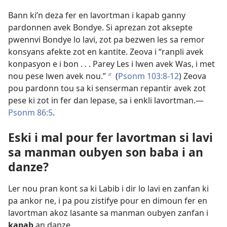
Bann ki’n deza fer en lavortman i kapab ganny
pardonnen avek Bondye. Si aprezan zot aksepte
pwennvi Bondye lo lavi, zot pa bezwen les sa remor
konsyans afekte zot en kantite. Zeova i “ranpli avek
konpasyon e i bon . . . Parey Les i lwen avek Was, i met
nou pese lwen avek nou.”
(
Psonm 103:8-12
) Zeova
b
pou pardonn tou sa ki senserman repantir avek zot
pese ki zot in fer dan lepase, sa i enkli lavortman.​—
Psonm 86:5
.
Eski i mal pour fer lavortman si lavi
sa manman oubyen son baba i an
danze?
Ler nou pran kont sa ki Labib i dir lo lavi en zanfan ki
pa ankor ne, i pa pou zistifye pour en dimoun fer en
lavortman akoz lasante sa manman oubyen zanfan i
kapab
an danze.