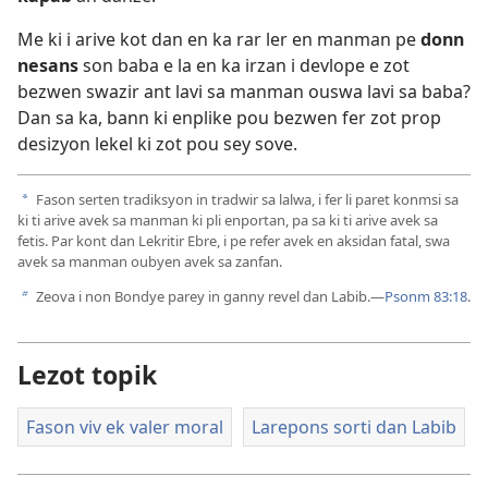
Me ki i arive kot dan en ka rar ler en manman pe
donn
nesans
son baba e la en ka irzan i devlope e zot
bezwen swazir ant lavi sa manman ouswa lavi sa baba?
Dan sa ka, bann ki enplike pou bezwen fer zot prop
desizyon lekel ki zot pou sey sove.
Fason serten tradiksyon in tradwir sa lalwa, i fer li paret konmsi sa
a
ki ti arive avek sa manman ki pli enportan, pa sa ki ti arive avek sa
fetis. Par kont dan Lekritir Ebre, i pe refer avek en aksidan fatal, swa
avek sa manman oubyen avek sa zanfan.
Zeova i non Bondye parey in ganny revel dan Labib.​—
Psonm 83:18
.
b
Lezot topik
Fason viv ek valer moral
Larepons sorti dan Labib