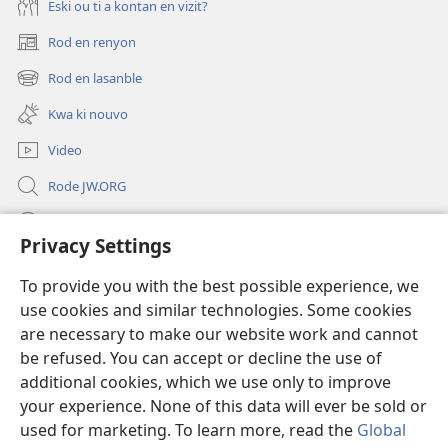
Eski ou ti a kontan en vizit?
Rod en renyon
(opens
new
Rod en lasanble
(opens
window)
new
Kwa ki nouvo
window)
Video
Rode JW.ORG
Led
Privacy Settings
Donations
(opens
To provide you with the best possible experience, we
new
use cookies and similar technologies. Some cookies
window)
Watchtower BIBLIOTEK LO ENTERNET
are necessary to make our website work and cannot
(opens
new
be refused. You can accept or decline the use of
®
JW Hub
window)
additional cookies, which we use only to improve
(opens
new
your experience. None of this data will ever be sold or
window)
used for marketing. To learn more, read the
Global