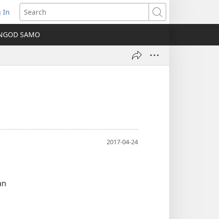
 In
ns
Search
NGOD SAMO
ow)
2017-04-24
a
an