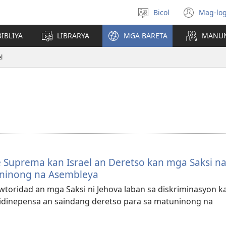
Bicol
Mag-log
Pumili
(ope
nin
new
IBLIYA
LIBRARYA
MGA BARETA
MANU
lengguwahe
wind
l
 Suprema kan Israel an Deretso kan mga Saksi n
ninong na Asembleya
toridad an mga Saksi ni Jehova laban sa diskriminasyon k
 idinepensa an saindang deretso para sa matuninong na