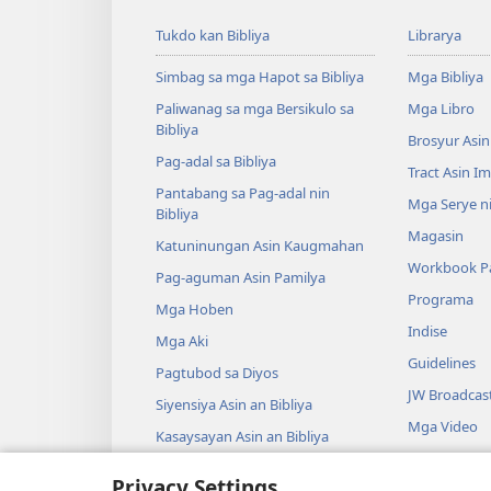
Tukdo kan Bibliya
Librarya
Simbag sa mga Hapot sa Bibliya
Mga Bibliya
Paliwanag sa mga Bersikulo sa
Mga Libro
Bibliya
Brosyur Asin
Pag-adal sa Bibliya
Tract Asin I
Pantabang sa Pag-adal nin
Mga Serye ni
Bibliya
Magasin
Katuninungan Asin Kaugmahan
Workbook Pa
Pag-aguman Asin Pamilya
Programa
Mga Hoben
Indise
Mga Aki
Guidelines
Pagtubod sa Diyos
JW Broadcas
Siyensiya Asin an Bibliya
Mga Video
Kasaysayan Asin an Bibliya
Musika
Privacy Settings
Audio Dram