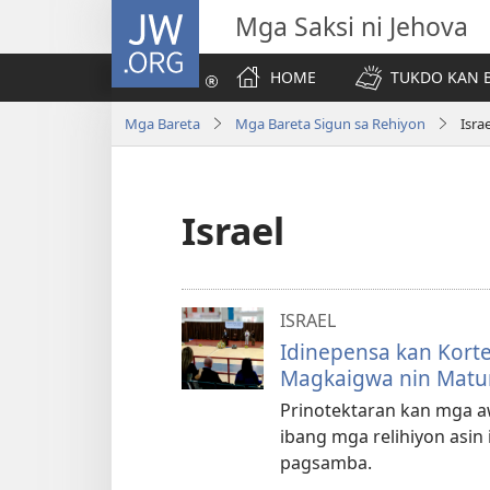
JW.ORG
Mga Saksi ni Jehova
HOME
TUKDO KAN B
Mga Bareta
Mga Bareta Sigun sa Rehiyon
Israe
Israel
ISRAEL
Idinepensa kan Korte
Magkaigwa nin Matu
Prinotektaran kan mga aw
ibang mga relihiyon asin
pagsamba.