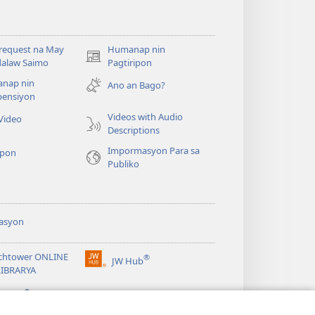
request na May
Humanap nin
(opens
alaw Saimo
Pagtiripon
new
nap nin
Ano an Bago?
window)
ensiyon
Videos with Audio
Video
Descriptions
Impormasyon Para sa
pon
Publiko
asyon
chtower ONLINE
®
JW Hub
(opens
LIBRARYA
new
®
window)
ibrary