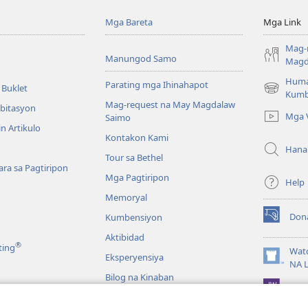
Mga Bareta
Mga Link
Mag-
Manungod Samo
Magd
Huma
Parating mga Ihinahapot
 Buklet
(opens
Kumb
Mag-request na May Magdalaw
new
mbitasyon
Mga 
Saimo
window)
n Artikulo
Kontakon Kami
Hana
Tour sa Bethel
ra sa Pagtiripon
Mga Pagtiripon
Help
Memoryal
Don
Kumbensiyon
(opens
new
Aktibidad
®
ting
window)
Wat
Eksperyensiya
(opens
NA 
new
Bilog na Kinaban
JW L
window)
a