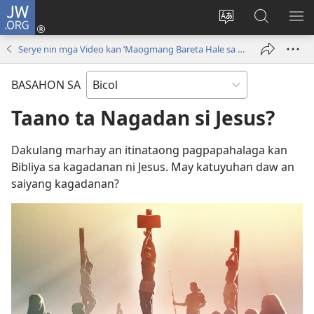
JW.ORG
Mag-
log
Ribayan
Hanapon
IP
In
an
sa
AN
Serye nin mga Video kan ʼMaogmang Bareta Hale sa Dios!ʼ
(opens
lengguwahe
JW.ORG
ME
new
kan
BASAHON SA
window)
site
Taano ta Nagadan si Jesus?
Dakulang marhay an itinataong pagpapahalaga kan
Bibliya sa kagadanan ni Jesus. May katuyuhan daw an
saiyang kagadanan?