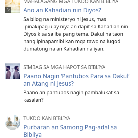
MAHALAGANG MGA TUKDO KAN BIBLIYA
Ano an Kahadian nin Diyos?
Sa bilog na ministeryo ni Jesus, mas
ipinakipag-ulay niya an dapit sa Kahadian nin
Diyos kisa sa iba pang tema. Dakul na taon
nang ipinapamibi kan mga tawo na lugod
dumatong na an Kahadian na iyan.
SIMBAG SA MGA HAPOT SA BIBLIYA
Paano Nagin ‘Pantubos Para sa Dakul’
an Atang ni Jesus?
Paano an pantubos nagin pambalukat sa
kasalan?
TUKDO KAN BIBLIYA
Purbaran an Samong Pag-adal sa
Bibliya