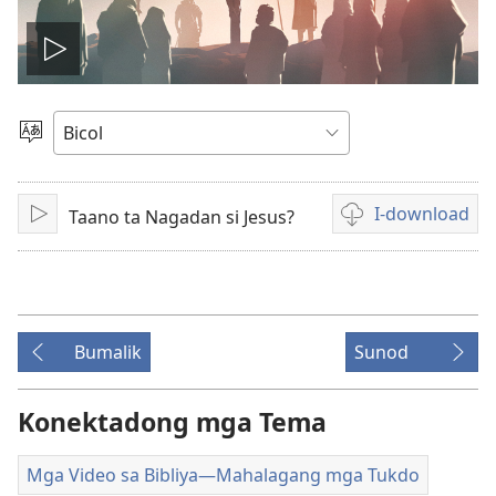
I-
play
Pumili
nin
an
Lengguwahe
I-download
Taano ta Nagadan si Jesus?
I-
Mga
video
play
opsiyon
sa
pag-
download
Bumalik
Sunod
nin
video
Konektadong mga Tema
Mga Video sa Bibliya—Mahalagang mga Tukdo