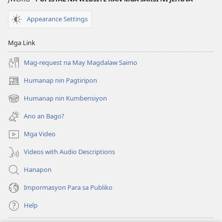
Appearance Settings
Mga Link
Mag-request na May Magdalaw Saimo
Humanap nin Pagtiripon
(opens
new
Humanap nin Kumbensiyon
(opens
window)
new
Ano an Bago?
window)
Mga Video
Videos with Audio Descriptions
Hanapon
Impormasyon Para sa Publiko
Help