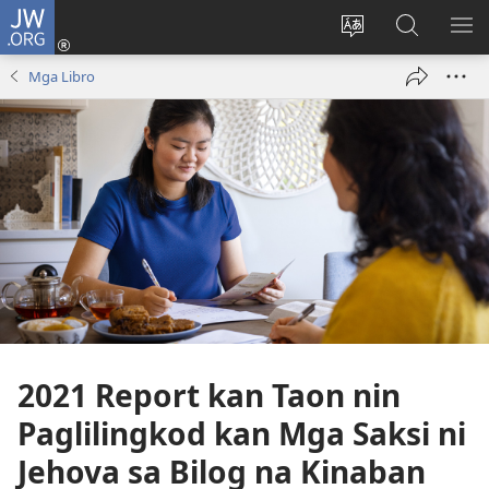
JW.ORG
Mag-
log
Ribayan
Hanapon
IP
In
an
sa
AN
Mga Libro
(opens
lengguwahe
JW.ORG
ME
new
kan
window)
site
2021 Report kan Taon nin
Paglilingkod kan Mga Saksi ni
Jehova sa Bilog na Kinaban