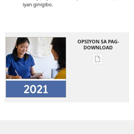
iyan ginigibo.
OPSIYON SA PAG-
DOWNLOAD
Mga
opsiyon
sa
pag-
download
2021
Report
kan
Taon
nin