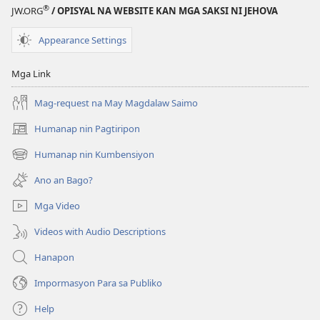
Paglilingkod
®
JW.ORG
/ OPISYAL NA WEBSITE KAN MGA SAKSI NI JEHOVA
kan
Mga
Appearance Settings
Saksi
ni
Mga Link
Jehova
sa
Mag-request na May Magdalaw Saimo
Bilog
Humanap nin Pagtiripon
(opens
na
new
Kinaban
Humanap nin Kumbensiyon
(opens
window)
new
Ano an Bago?
window)
Mga Video
Videos with Audio Descriptions
Hanapon
Impormasyon Para sa Publiko
Help