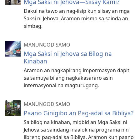
Mga Saksi ni Jehova—Siisay Kami?
Dakul na tawo an nag-iisip kun siisay an mga
Saksi ni Jehova. Aramon mismo sa sainda an
simbag.
MANUNGOD SAMO
Mga Saksi ni Jehova sa Bilog na
Kinaban
Aramon an nagkapirang impormasyon dapit
sa samuya bilang nagkakasararo asin
internasyonal na magturugang.
MANUNGOD SAMO
Paano Ginigibo an Pag-adal sa Bibliya?
Sa bilog na kinaban, midbid an Mga Saksi ni
Jehova sa saindang inaalok na programa nin
libreng pag-adal sa Bibliya. Aramon kun paano