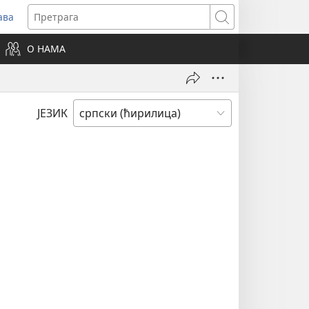
ава
вара
Претрага
ви
О НАМА
зор)
ЈЕЗИК