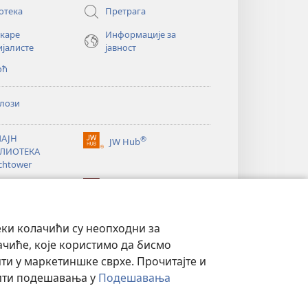
отека
Претрага
екаре
Информације за
ијалисте
јавност
оћ
лози
АЈН
®
JW Hub
(отвара
ЛИОТЕКА
нови
chtower
прозор)
®
®
ibrary
Watchtower Library
еки колачићи су неопходни за
ачиће, које користимо да бисмо
и у маркетиншке сврхе. Прочитајте и
нити подешавања у
Подешавања
СТ
|
ПОДЕШАВАЊЕ ПРИВАТНОСТИ