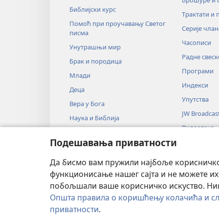
Библијски курс
Трактати и 
Помоћ при проучавању Светог
Серије члан
писма
Часописи
Унутрашњи мир
Радне свеск
Брак и породица
Програми
Млади
Индекси
Деца
Упутства
Вера у Бога
JW Broadcas
Наука и Библија
Видеотека
Историја и Библија
Подешавања приватности
Музика
Аудио-драм
Да бисмо вам пружили најбоље корисничко 
Драмско чи
функционисање нашег сајта и не можете их
побољшали ваше корисничко искуство. Ништ
Општа правила о коришћењу колачића и сл
приватности
.
Copyright
© 2026 Watch Tower Bible an