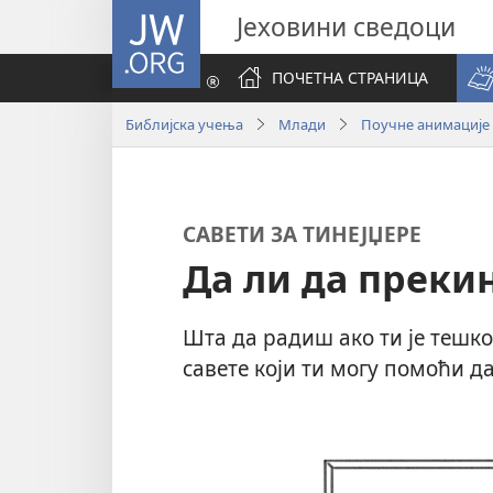
JW.ORG
Јеховини сведоци
ПОЧЕТНА СТРАНИЦА
Библијска учења
Млади
Поучне анимације
САВЕТИ ЗА ТИНЕЈЏЕРЕ
Да ли да прек
Шта да радиш ако ти је тешко
савете који ти могу помоћи да