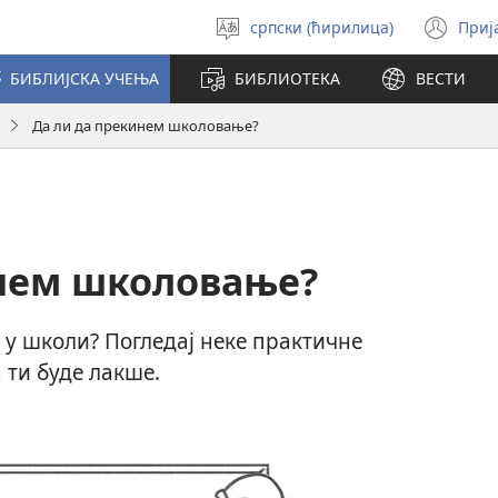
српски (ћирилица)
Приј
Изабери
(от
језик
но
БИБЛИЈСКА УЧЕЊА
БИБЛИОТЕКА
ВЕСТИ
про
Да ли да прекинем школовање?
инем школовање?
 у школи? Погледај неке практичне
 ти буде лакше.