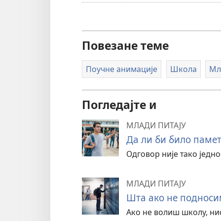
Повезане теме
Поучне анимације
Школа
Мл
Погледајте и
МЛАДИ ПИТАЈУ
Да ли би било паме
Одговор није тако једно
МЛАДИ ПИТАЈУ
Шта ако не подноси
Ако не волиш школу, нис