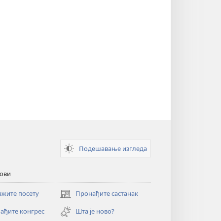
Подешавање изгледа
кови
ажите посету
Пронађите састанак
(отвара
нови
ађите конгрес
Шта је ново?
прозор)