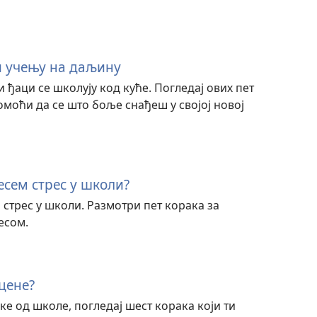
и учењу на даљину
 ђаци се школују код куће. Погледај ових пет
омоћи да се што боље снађеш у својој новој
есем стрес у школи?
 стрес у школи. Размотри пет корака за
есом.
цене?
е од школе, погледај шест корака који ти