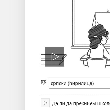
Покрени
филм
Изаберите
језик
Да ли да прекинем шко
Покрени