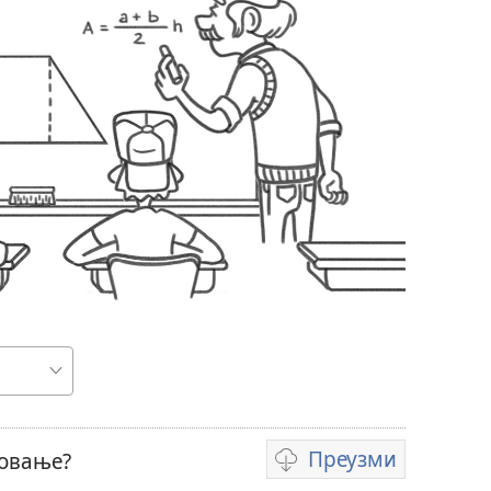
Преузми
ловање?
Формати