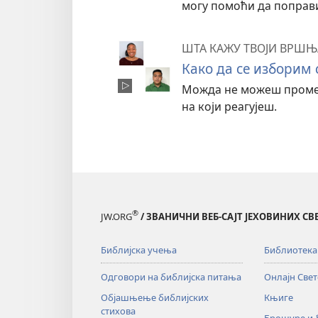
могу помоћи да поправ
ШТА КАЖУ ТВОЈИ ВРШ
Како да се изборим
Можда не можеш проме
на који реагујеш.
®
JW.ORG
/ ЗВАНИЧНИ ВЕБ-САЈТ ЈЕХОВИНИХ С
Библијска учења
Библиотека
Одговори на библијска питања
Онлајн Све
Објашњење библијских
Књиге
стихова
Брошуре и