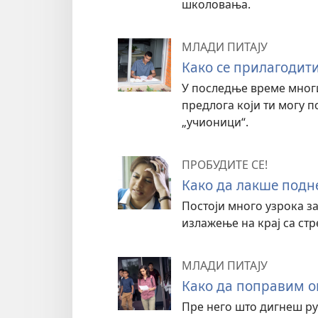
школовања.
МЛАДИ ПИТАЈУ
Како се прилагодит
У последње време многи
предлога који ти могу п
„учионици“.
ПРОБУДИТЕ СЕ!
Како да лакше подн
Постоји много узрока за
излажење на крај са стр
МЛАДИ ПИТАЈУ
Како да поправим о
Пре него што дигнеш рук