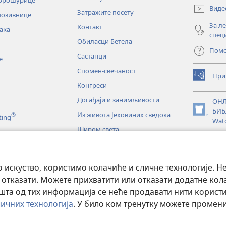
нови
Виде
Затражите посету
прозор)
позивнице
За л
Контакт
ака
спец
Обиласци Бетела
Пом
Састанци
е
Спомен-свечаност
При
(отвара
Конгреси
нови
прозор)
Догађаји и занимљивости
ОНЛ
БИБ
Из живота Јеховиних сведока
®
(отвара
ting
Wat
нови
Широм света
прозор)
JW L
е
искуство, користимо колачиће и сличне технологије. Н
тање Светог писма
 отказати. Можете прихватити или отказати додатне кол
а од тих информација се неће продавати нити користит
ичних технологија
. У било ком тренутку можете проме
d Tract Society of Pennsylvania.
ПРАВИЛА КОРИШЋЕЊА
|
ПРИВАТНО