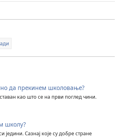
за
преузимање
видео-
садржаја
ади
тно да прекинем школовање?
ставан као што се на први поглед чини.
м школу?
и једини. Сазнај које су добре стране