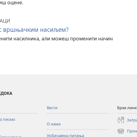
иш оцене.
ЊАЦИ
 с вршњачким насиљем?
нити насилника, али можеш променити начин
ВЕДОКА
Вести
Брзи лин
то писмо
Затр
О нама
Прон
(отвара
Уобичајена питања
 брошурице