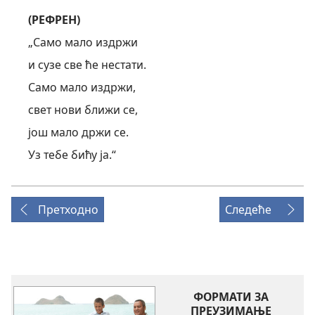
(РЕФРЕН)
„Само мало издржи
и сузе све ће нестати.
Само мало издржи,
свет нови ближи се,
још мало држи се.
Уз тебе бићу ја.“
Претходно
Следеће
ФОРМАТИ ЗА
ПРЕУЗИМАЊЕ