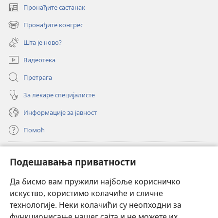
Пронађите састанак
(отвара
нови
Пронађите конгрес
(отвара
прозор)
нови
Шта је ново?
прозор)
Видеотека
Претрага
За лекаре специјалисте
Информације за јавност
Помоћ
Прилози
(отвара
Подешавања приватности
нови
прозор)
Да бисмо вам пружили најбоље корисничко
ОНЛАЈН БИБЛИОТЕКА Watchtower
(отвара
искуство, користимо колачиће и сличне
нови
®
JW Hub
технологије. Неки колачићи су неопходни за
прозор)
(отвара
функционисање нашег сајта и не можете их
нови