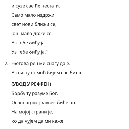
и сузе све ће нестати.
Само мало издржи,
свет нови ближи се,
још мало држи се.
Уз тебе бићу ја.
Уз тебе бићу ја.“
2.
Његова реч ми снагу даје.
Уз њену помоћ бијем све битке.
(УВОД У РЕФРЕН)
Борбу ту разуме Бог.
Ослонац мој заувек биће он.
На мојој страни је,
ко да чујем да ми каже: