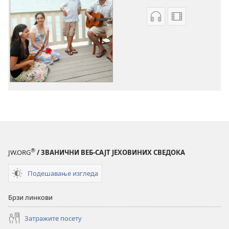
Формати
Формати
за
за
преузимање
преузимање
аудио-
видео-
садржаја
садржаја
Савремене
Савремене
песме
песме
®
JW.ORG
/ ЗВАНИЧНИ ВЕБ-САЈТ ЈЕХОВИНИХ СВЕДОКА
Подешавање изгледа
Брзи линкови
Затражите посету