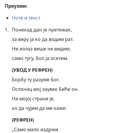
Преузми:
Ноте и текст
1.
Понекад дан је претежак,
за веру ја ко да водим рат.
Ни излаз више не видим,
само тугу, бол ја осетим.
(УВОД У РЕФРЕН)
Борбу ту разуме Бог.
Ослонац мој заувек биће он.
На мојој страни је,
ко да чујем да ми каже:
(РЕФРЕН)
„Само мало издржи