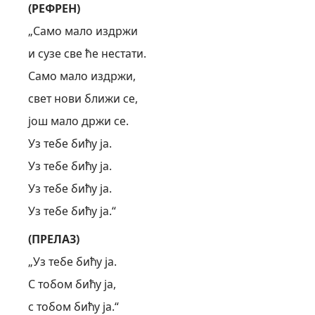
(РЕФРЕН)
„Само мало издржи
и сузе све ће нестати.
Само мало издржи,
свет нови ближи се,
још мало држи се.
Уз тебе бићу ја.
Уз тебе бићу ја.
Уз тебе бићу ја.
Уз тебе бићу ја.“
(ПРЕЛАЗ)
„Уз тебе бићу ја.
С тобом бићу ја,
с тобом бићу ја.“