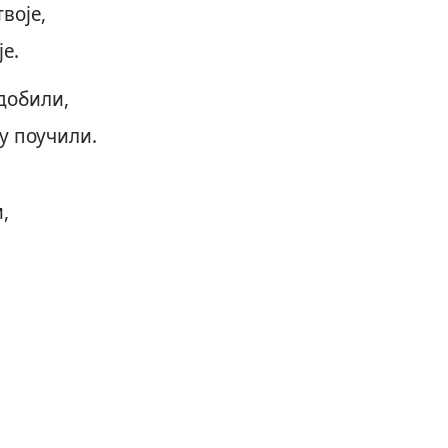
воје,
је.
добили,
му поучили.
,