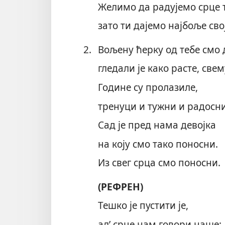
Желимо да радујемо срце т
зато ти дајемо најбоље сво
2.
Вољену ћерку од тебе смо 
гледали је како расте, све
Године су пролазиле,
тренуци и тужни и радосни
Сад је пред нама девојка
на коју смо тако поносни.
Из свег срца смо поносни.
(РЕФРЕН)
Тешко је пустити је,
ал’ срце нам говори наше: