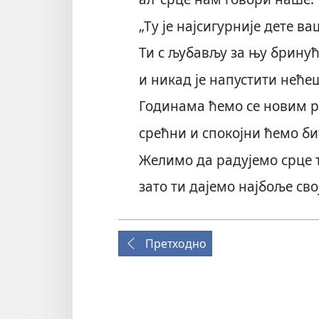
„Ту је најсигурније дете ва
Ти с љубављу за њу брину
и никад је напустити неће
Годинама ћемо се новим р
срећни и спокојни ћемо би
Желимо да радујемо срце т
зато ти дајемо најбоље сво
Претходно