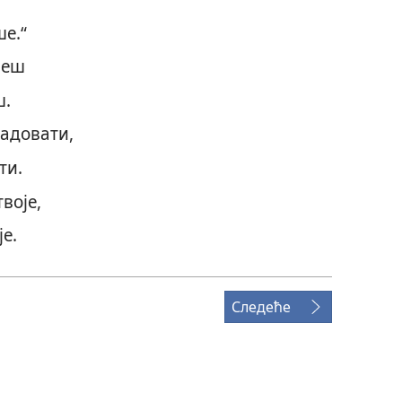
ше.“
ћеш
ш.
адовати,
ти.
воје,
је.
Следеће