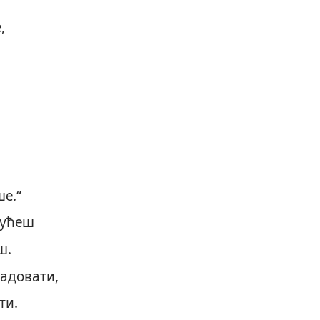
,
ше.“
нућеш
ш.
адовати,
ти.