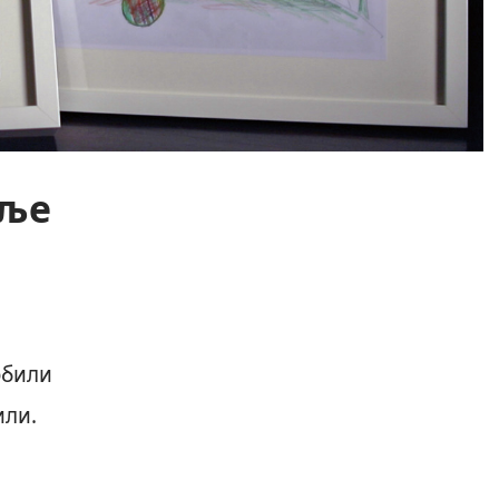
оље
обили
или.