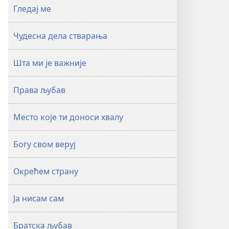
Гледај ме
Чудесна дела стварања
Шта ми је важније
Права љубав
Место које ти доноси хвалу
Богу свом веруј
Окрећем страну
Ја нисам сам
Братска љубав