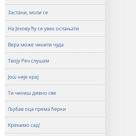
Застани, моли се
На Јехову ћу се увек ослањати
Вера може чинити чуда
Твоју Реч слушам
Још није крај
Ти чиниш дивно све
Љубав оца према ћерки
Кренимо сад!