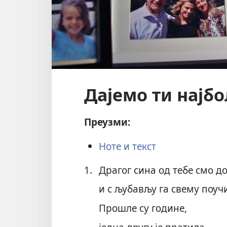
Дајемо ти најб
Преузми:
Ноте и текст
1.
Драгог сина од тебе смо д
и с љубављу га свему поуч
Прошле су године,