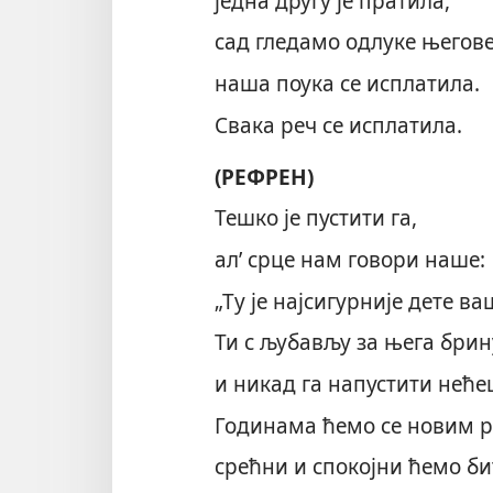
једна другу је пратила,
сад гледамо одлуке његове
наша поука се исплатила.
Свака реч се исплатила.
(РЕФРЕН)
Тешко је пустити га,
ал’ срце нам говори наше:
„Ту је најсигурније дете ва
Ти с љубављу за њега бри
и никад га напустити неће
Годинама ћемо се новим р
срећни и спокојни ћемо би