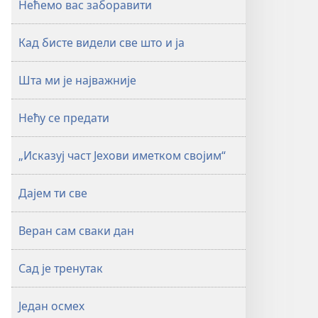
Нећемо вас заборавити
Кад бисте видели све што и ја
Шта ми је најважније
Нећу се предати
„Исказуј част Јехови иметком својим“
Дајем ти све
Веран сам сваки дан
Сад је тренутак
Један осмех