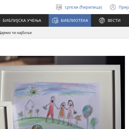
српски (ћирилица)
Приј
Изабери
(от
језик
но
БИБЛИЈСКА УЧЕЊА
БИБЛИОТЕКА
ВЕСТИ
про
Дајемо ти најбоље