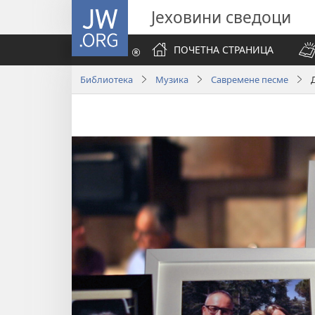
JW.ORG
Јеховини сведоци
ПОЧЕТНА СТРАНИЦА
Библиотека
Музика
Савремене песме