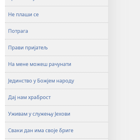
Не плаши се
Потрага
Прави пријатељ
На мене можеш рачунати
Јединство у Божјем народу
Дај нам храброст
Уживам у служењу Јехови
Сваки дан има своје бриге