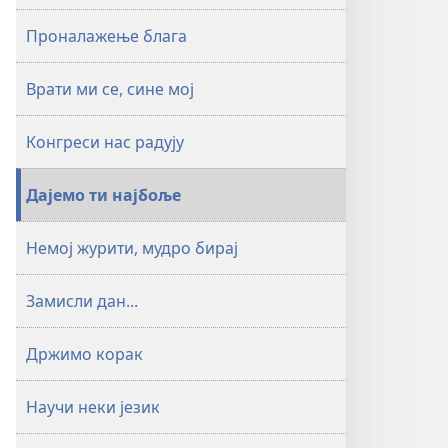
Проналажење блага
Врати ми се, сине мој
Конгреси нас радују
Дајемо ти најбоље
Немој журити, мудро бирај
Замисли дан...
Држимо корак
Научи неки језик