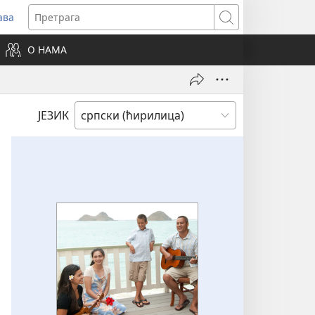
ава
вара
Претрага
ви
О НАМА
зор)
ЈЕЗИК