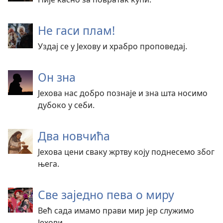
Не гаси плам!
Уздај се у Јехову и храбро проповедај.
Он зна
Јехова нас добро познаје и зна шта носимо
дубоко у себи.
Два новчића
Јехова цени сваку жртву коју поднесемо због
њега.
Све заједно пева о миру
Већ сада имамо прави мир јер служимо
Јехови.