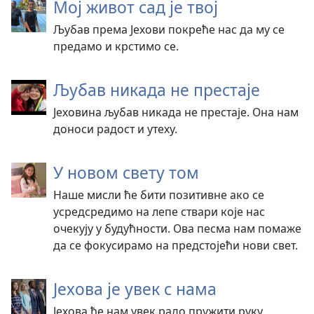
Мој живот сад је твој
Љубав према Јехови покреће нас да му се
предамо и крстимо се.
Љубав никада не престаје
Јеховина љубав никада не престаје. Она нам
доноси радост и утеху.
У новом свету том
Наше мисли ће бити позитивне ако се
усредсредимо на лепе ствари које нас
очекују у будућности. Ова песма нам помаже
да се фокусирамо на предстојећи нови свет.
Јехова је увек с нама
Јехова ће нам увек радо пружити руку.