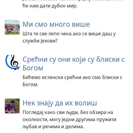
ће нам дати дубок мир.
Ми смо много више
Шта те све лепо чека ако се више даш у
служби Јехови?
Срећни су они који су блиски с
Богом
Бићемо истински срећни ако смо блиски с
Богом.
Нек знају да их волиш
Погледај како сви људи, без обзира на
околности, могу једни другима пружити
љубав и речима и делима.