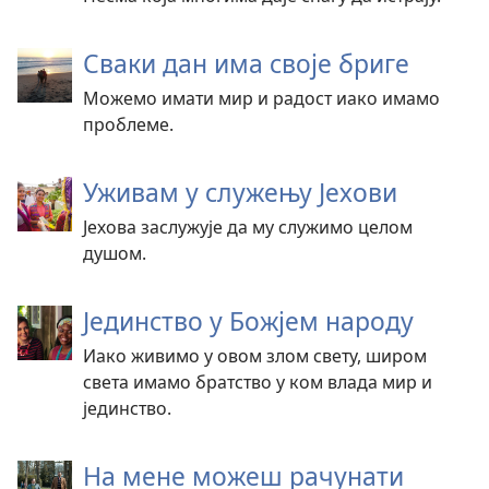
Сваки дан има своје бриге
Можемо имати мир и радост иако имамо
проблеме.
Уживам у служењу Јехови
Јехова заслужује да му служимо целом
душом.
Јединство у Божјем народу
Иако живимо у овом злом свету, широм
света имамо братство у ком влада мир и
јединство.
На мене можеш рачунати