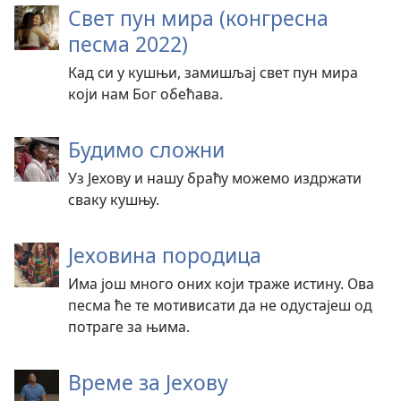
Свет пун мира (конгресна
песма 2022)
Кад си у кушњи, замишљај свет пун мира
који нам Бог обећава.
Будимо сложни
Уз Јехову и нашу браћу можемо издржати
сваку кушњу.
Јеховина породица
Има још много оних који траже истину. Ова
песма ће те мотивисати да не одустајеш од
потраге за њима.
Време за Јехову