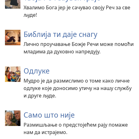
Хвалимо Бога јер је сачувао своју Реч за све
људе!
Библија ти даје снагу
Лично проучавање Божје Речи може помоћи
младима да духовно напредују.
Одлуке
Мудро је да размислимо о томе како личне
одлуке које доносимо утичу на нашу службу
и друге људе.
Само што није
Размишљање о предстојећем рају помаже
нам да истрајемо.