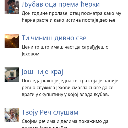
Љубав оца према ћерки
Док године пролазе, отац посматра како му
ћерка расте и како истина постаје део ње.
Ти чиниш дивно све
Цени то што имаш част да сарађујеш с
Јеховом.
Још није крај
Погледај како је једна сестра која је раније
ревно служила Јехови смогла снаге да се
врати у скупштину у којој влада љубав.
Твоју Реч слушам
Својим речима и делима покажимо да