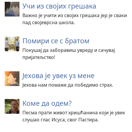
Учи из својих грешака
Важно је учити из својих грешака јер је сваки
пад својеврсна школа.
Помири се с братом
Покушај да заборавиш увреду и сачувај
пријатељство!
Јехова је увек уз мене
Јехова нам помаже да победимо страх.
Коме да одем?
Песма прати живот хришћанина који је увек
слушао глас Исуса, свог Пастира.