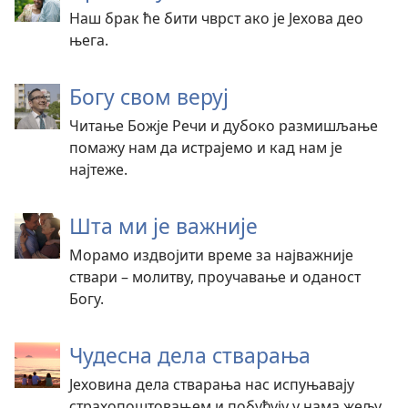
Наш брак ће бити чврст ако је Јехова део
њега.
Богу свом веруј
Читање Божје Речи и дубоко размишљање
помажу нам да истрајемо и кад нам је
најтеже.
Шта ми је важније
Морамо издвојити време за најважније
ствари – молитву, проучавање и оданост
Богу.
Чудесна дела стварања
Јеховина дела стварања нас испуњавају
страхопоштовањем и побуђују у нама жељу