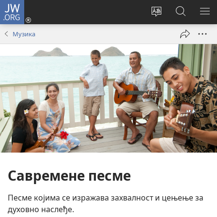
JW.ORG
Пријава
(отвара
Промени
Претрага
ПР
нови
језик
сајта
МЕ
Музика
прозор)
сајта
JW.ORG
Савремене песме
Песме којима се изражава захвалност и цењење за
духовно наслеђе.