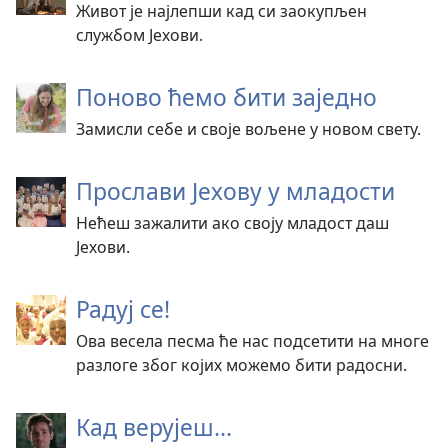
Живот је најлепши кад си заокупљен
службом Јехови.
Поново ћемо бити заједно
Замисли себе и своје вољене у новом свету.
Прослави Јехову у младости
Нећеш зажалити ако своју младост даш
Јехови.
Радуј се!
Ова весела песма ће нас подсетити на многе
разлоге због којих можемо бити радосни.
Кад верујеш...