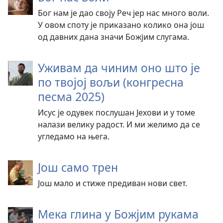
Бог нам је дао своју Реч јер нас много воли.
У овом споту је приказано колико она још
од давних дана значи Божјим слугама.
Уживам да чиним оно што је
по твојој вољи (конгресна
песма 2025)
Исус је одувек послушан Јехови и у томе
налази велику радост. И ми желимо да се
угледамо на њега.
Још само трен
Још мало и стиже предиван нови свет.
Мека глина у Божјим рукама