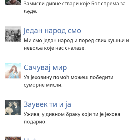
Замисли дивне ствари које Бог спрема за
људе.
Један народ смо
Ми смо један народ и поред свих кушњи и
невоља које нас сналазе.
Сачувај мир
Уз Јеховину помоћ можеш победити
суморне мисли.
Заувек ти и ја
Уживај у дивном браку који ти је Јехова
подарио.