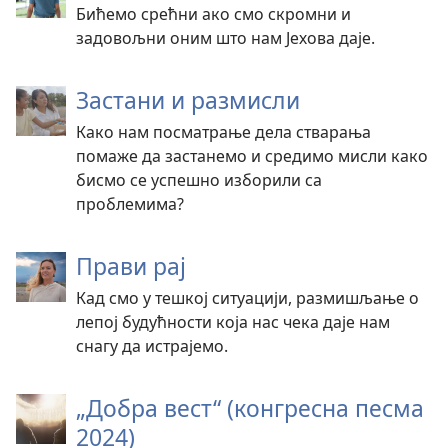
Бићемо срећни ако смо скромни и
задовољни оним што нам Јехова даје.
Застани и размисли
Како нам посматрање дела стварања
помаже да застанемо и средимо мисли како
бисмо се успешно изборили са
проблемима?
Прави рај
Кад смо у тешкој ситуацији, размишљање о
лепој будућности која нас чека даје нам
снагу да истрајемо.
„Добра вест“ (конгресна песма
2024)