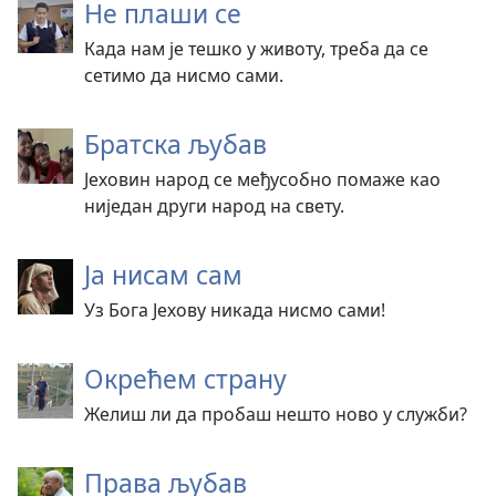
Не плаши се
Када нам је тешко у животу, треба да се
сетимо да нисмо сами.
Братска љубав
Јеховин народ се међусобно помаже као
ниједан други народ на свету.
Ја нисам сам
Уз Бога Јехову никада нисмо сами!
Окрећем страну
Желиш ли да пробаш нешто ново у служби?
Права љубав