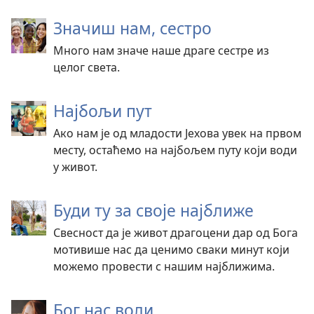
Значиш нам, сестро
Много нам значе наше драге сестре из
целог света.
Најбољи пут
Ако нам је од младости Јехова увек на првом
месту, остаћемо на најбољем путу који води
у живот.
Буди ту за своје најближе
Свесност да је живот драгоцени дар од Бога
мотивише нас да ценимо сваки минут који
можемо провести с нашим најближима.
Бог нас воли