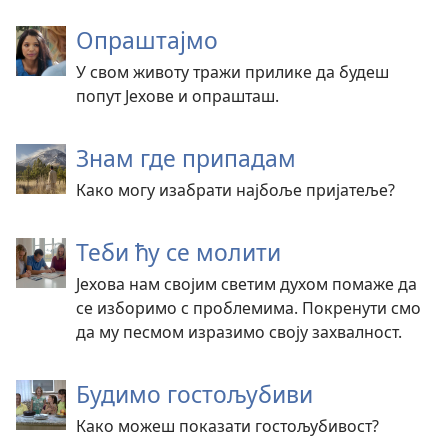
Опраштајмо
У свом животу тражи прилике да будеш
попут Јехове и опрашташ.
Знам где припадам
Како могу изабрати најбоље пријатеље?
Теби ћу се молити
Јехова нам својим светим духом помаже да
се изборимо с проблемима. Покренути смо
да му песмом изразимо своју захвалност.
Будимо гостољубиви
Како можеш показати гостољубивост?