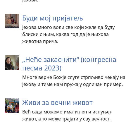
Буди мој пријатељ
Јехова много воли све који желе да буду
блиски с њим, каква год да је њихова
животна прича.
„Неће закаснити“ (конгресна
песма 2023)
Многе верне Божје слуге стрпљиво чекају на
Јехову и тиме нам пружају одличан пример.
Живи за вечни живот
Већ сада можемо имати леп и испуњен
живот, а то може трајати у сву вечност.