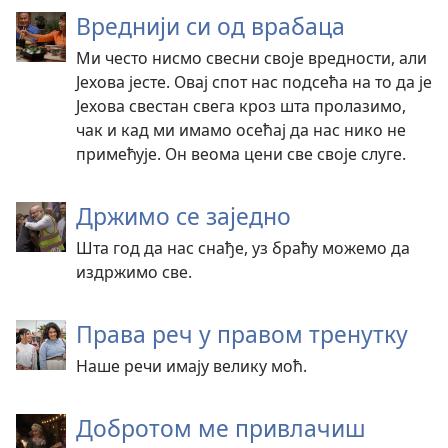
Вреднији си од врабаца
Ми често нисмо свесни своје вредности, али
Јехова јесте. Овај спот нас подсећа на то да је
Јехова свестан свега кроз шта пролазимо,
чак и кад ми имамо осећај да нас нико не
примећује. Он веома цени све своје слуге.
Држимо се заједно
Шта год да нас снађе, уз браћу можемо да
издржимо све.
Права реч у правом тренутку
Наше речи имају велику моћ.
Добротом ме привлачиш