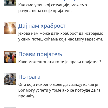
Кад смо у тешкој ситуацији, можемо
рачунати на своје пријатеље.
Дај нам храброст
Јехова нам може дати храброст да истрајемо
у свим потешкоћама које нас могу задесити.
Прави пријатељ
Како можеш знати ко ти је прави пријатељ?
Потрага
Они који искрено желе да сазнају какав је
Бог могу успети у томе ако се потруде да га
пронађу.