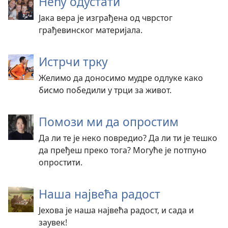
Нећу одустати
Јака вера је изграђена од чврстог
грађевинског материјала.
Истрчи трку
Желимо да доносимо мудре одлуке како
бисмо победили у трци за живот.
Помози ми да опростим
Да ли те је неко повредио? Да ли ти је тешко
да пређеш преко тога? Могуће је потпуно
опростити.
Наша највећа радост
Јехова је наша највећа радост, и сада и
заувек!