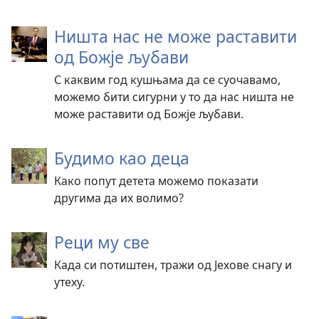
Ништа нас не може раставити
од Божје љубави
С каквим год кушњама да се суочавамо,
можемо бити сигурни у то да нас ништа не
може раставити од Божје љубави.
Будимо као деца
Како попут детета можемо показати
другима да их волимо?
Реци му све
Када си потиштен, тражи од Јехове снагу и
утеху.