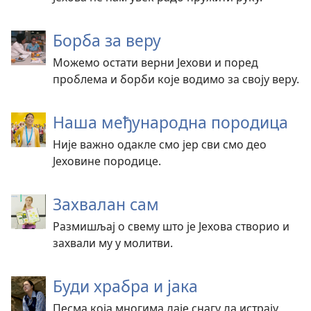
Борба за веру
Можемо остати верни Јехови и поред
проблема и борби које водимо за своју веру.
Наша међународна породица
Није важно одакле смо јер сви смо део
Јеховине породице.
Захвалан сам
Размишљај о свему што је Јехова створио и
захвали му у молитви.
Буди храбра и јака
Песма која многима даје снагу да истрају.