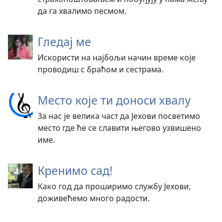
да га хвалимо песмом.
Гледај ме
Искористи на најбољи начин време које
проводиш с браћом и сестрама.
Место које ти доноси хвалу
За нас је велика част да Јехови посветимо
место где ће се славити његово узвишено
име.
Кренимо сад!
Како год да проширимо службу Јехови,
доживећемо много радости.