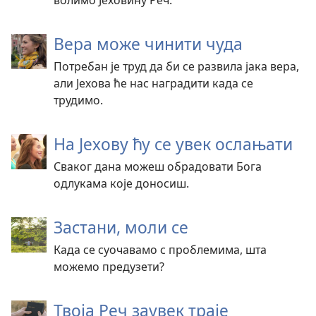
волимо Јеховину Реч.
Вера може чинити чуда
Потребан је труд да би се развила јака вера,
али Јехова ће нас наградити када се
трудимо.
На Јехову ћу се увек ослањати
Сваког дана можеш обрадовати Бога
одлукама које доносиш.
Застани, моли се
Када се суочавамо с проблемима, шта
можемо предузети?
Твоја Реч заувек траје