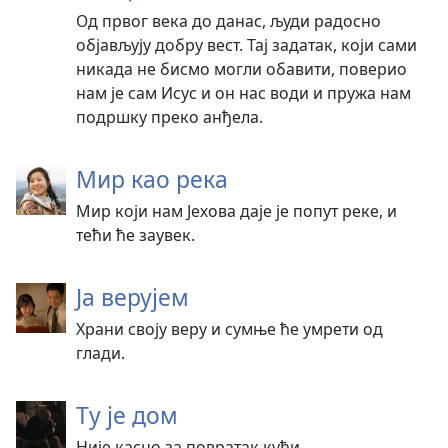
Од првог века до данас, људи радосно
објављују добру вест. Тај задатак, који сами
никада не бисмо могли обавити, поверио
нам је сам Исус и он нас води и пружа нам
подршку преко анђела.
Мир као река
Мир који нам Јехова даје је попут реке, и
тећи ће заувек.
Ја верујем
Храни своју веру и сумње ће умрети од
глади.
Ту је дом
Није касно за повратак кући.