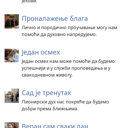
Јехови.
Проналажење блага
Лично и породично проучавање могу нам
помоћи да духовно напредујемо.
Један осмех
Један осмех нам може помоћи да будемо
успешнији и у служби проповедања и у
свакодневном животу.
Сад је тренутак
Пионирски дух нас покреће да будемо
добри према ближњима.
Веран сам сваки дан