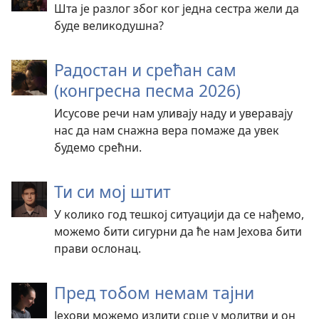
Шта је разлог због ког једна сестра жели да
буде великодушна?
Радостан и срећан сам
(конгресна песма 2026)
Исусове речи нам уливају наду и уверавају
нас да нам снажна вера помаже да увек
будемо срећни.
Ти си мој штит
У колико год тешкој ситуацији да се нађемо,
можемо бити сигурни да ће нам Јехова бити
прави ослонац.
Пред тобом немам тајни
Јехови можемо излити срце у молитви и он