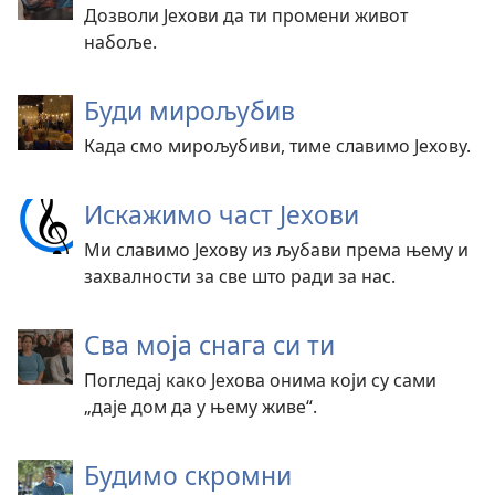
Дозволи Јехови да ти промени живот
набоље.
Буди мирољубив
Када смо мирољубиви, тиме славимо Јехову.
Искажимо част Јехови
Ми славимо Јехову из љубави према њему и
захвалности за све што ради за нас.
Сва моја снага си ти
Погледај како Јехова онима који су сами
„даје дом да у њему живе“.
Будимо скромни