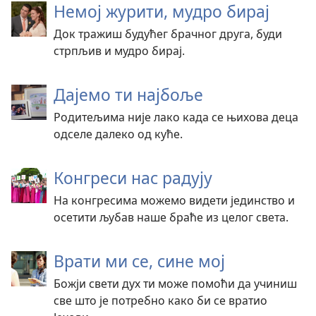
Немој журити, мудро бирај
Док тражиш будућег брачног друга, буди
стрпљив и мудро бирај.
Дајемо ти најбоље
Родитељима није лако када се њихова деца
одселе далеко од куће.
Конгреси нас радују
На конгресима можемо видети јединство и
осетити љубав наше браће из целог света.
Врати ми се, сине мој
Божји свети дух ти може помоћи да учиниш
све што је потребно како би се вратио