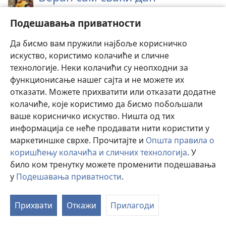
Како се млади могу изборити с притиском
Подешавања приватности
вршњака у школи?
Да бисмо вам пружили најбоље корисничко
Дајем ти све
искуство, користимо колачиће и сличне
технологије. Неки колачићи су неопходни за
Дај Богу своје најбоље док си још млад.
функционисање нашег сајта и не можете их
отказати. Можете прихватити или отказати додатне
„Исказуј част Јехови иметком
колачиће, које користимо да бисмо побољшали
ваше корисничко искуство. Ништа од тих
својим“
информација се неће продавати нити користити у
Чиме можемо обрадовати Јехову?
маркетиншке сврхе. Прочитајте и
Општа правила о
коришћењу колачића и сличних технологија
. У
Нећу се предати
било ком тренутку можете променити подешавања
у
Подешавања приватности
.
Уздај се у Јехову и никад се немој предати.
Прихвати
Откажи
Прилагоди
Шта ми је најважније