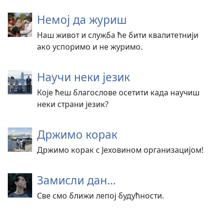
Немој да журиш
Наш живот и служба ће бити квалитетнији
ако успоримо и не журимо.
Научи неки језик
Које ћеш благослове осетити када научиш
неки страни језик?
Држимо корак
Држимо корак с Јеховином организацијом!
Замисли дан...
Све смо ближи лепој будућности.