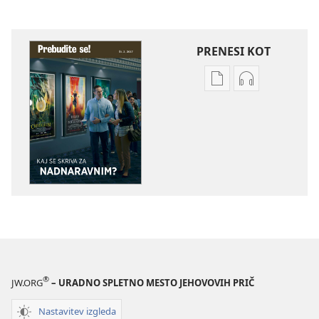
PRENESI KOT
Možnosti
Možnosti
prenosa
prenosa
za
zvočnih
publikacije
posnetkov
PREBUDITE
PREBUDITE
SE!
SE!
Kaj
Kaj
se
se
skriva
skriva
za
za
nadnaravnim?
nadnaravnim
®
JW.ORG
– URADNO SPLETNO MESTO JEHOVOVIH PRIČ
Nastavitev izgleda