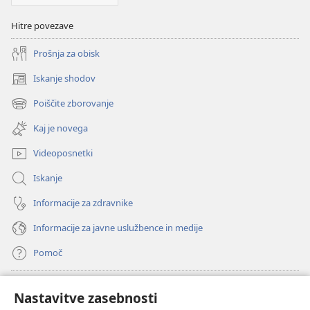
Hitre povezave
Prošnja za obisk
Iskanje shodov
(odpre
novo
Poiščite zborovanje
(odpre
okno)
novo
Kaj je novega
okno)
Videoposnetki
Iskanje
Informacije za zdravnike
Informacije za javne uslužbence in medije
Pomoč
Doniranje
(odpre
Nastavitve zasebnosti
novo