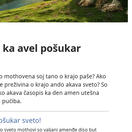
d ka avel pošukar
to mothovena soj tano o krajo paše? Ako
 te preživina o krajo ando akava sveto? So
 ko akava časopis ka den amen utešna
a pućiba.
ošukar sveto!
ko sveto mothovi so valjani amenđe diso but