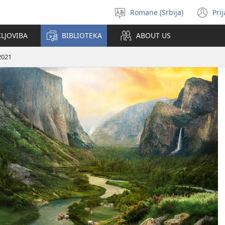
Romane (Srbija)
Pri
Birin
(o
i
n
KLJOVIBA
BIBLIOTEKA
ABOUT US
čhib
wi
2021