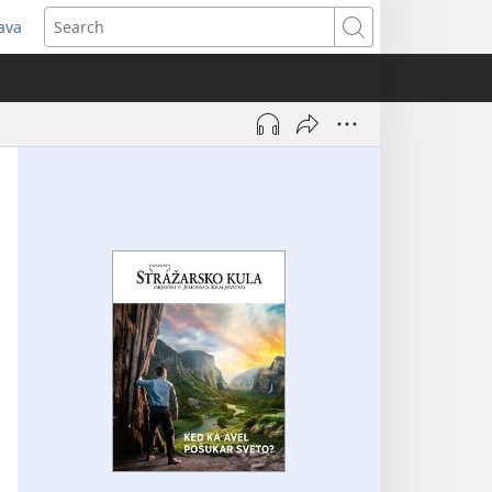
java
pens
Search
ew
ndow)