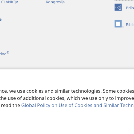
 ČLANKIJA
Kongresija
Prilo
(opens
new
e
window)
Bibl
(opens
new
window)
®
ting
e
e andi Biblija
ence, we use cookies and similar technologies. Some cooki
the use of additional cookies, which we use only to improve 
, read the
Global Policy on Use of Cookies and Similar Tech
ble and Tract Society of Pennsylvania.
PRAVILA SAR TE KORISTINA
|
PRI