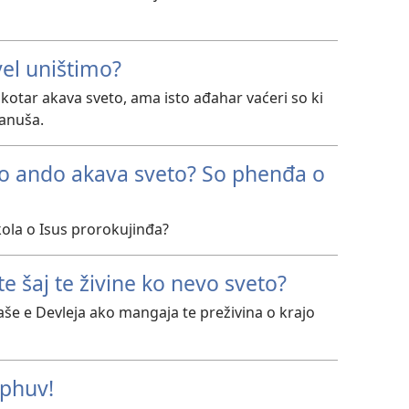
vel uništimo?
o kotar akava sveto, ama isto ađahar vaćeri so ki
anuša.
jo ando akava sveto? So phenđa o
kola o Isus prorokujinđa?
 te šaj te živine ko nevo sveto?
še e Devleja ako mangaja te preživina o krajo
 phuv!