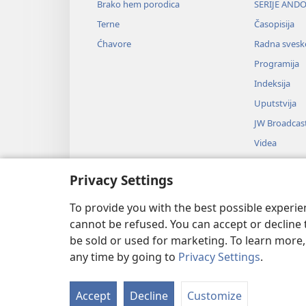
Brako hem porodica
SERIJE ANDO
Terne
Časopisija
Ćhavore
Radna svesk
Programija
Indeksija
Uputstvija
JW Broadcas
Videa
Muzika
Privacy Settings
Audio-dram
Dramsko čitib
To provide you with the best possible experi
cannot be refused. You can accept or decline 
be sold or used for marketing. To learn more
any time by going to
Privacy Settings
.
Copyright
© 2026 Watch Tower Bi
Accept
Decline
Customize