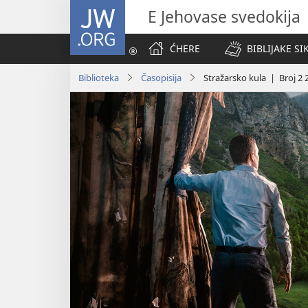
JW.ORG
E Jehovase svedokija
ĆHERE
BIBLIJAKE SI
Biblioteka
Časopisija
Stražarsko kula | Broj 2 