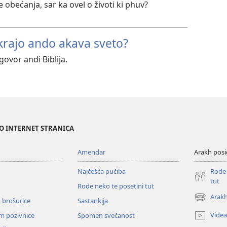
 obećanja, sar ka ovel o životi ki phuv?
 krajo ando akava sveto?
govor andi Biblija.
NO INTERNET STRANICA
Amendar
Arakh posi
Najčešća pučiba
Rode 
tut
Rode neko te posetini tut
Arakh
 brošurice
Sastankija
(opens
new
Videa
em pozivnice
Spomen svečanost
window)