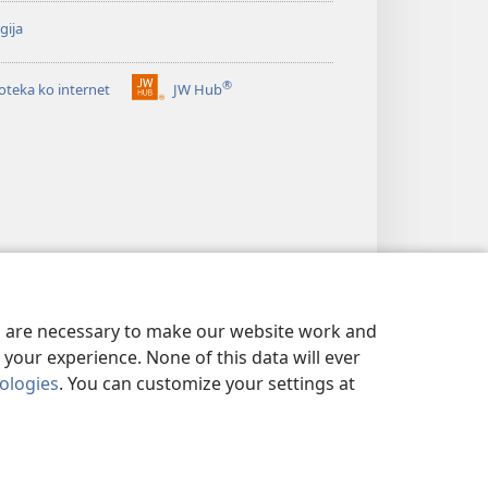
gija
®
ioteka ko internet
JW Hub
(opens
new
window)
es are necessary to make our website work and
your experience. None of this data will ever
nologies
. You can customize your settings at
VATNOST
|
PRIVACY SETTINGS