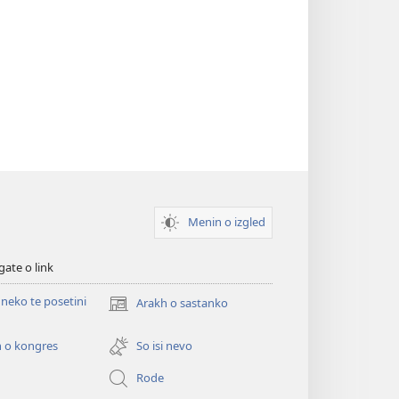
Menin o izgled
gate o link
neko te posetini
Arakh o sastanko
(opens
new
window)
 o kongres
So isi nevo
Rode