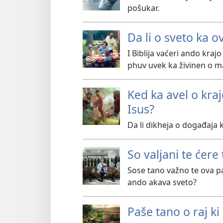
pošukar.
Da li o sveto ka o
I Biblija vaćeri ando kraj
phuv uvek ka živinen o m
Ked ka avel o kra
Isus?
Da li dikheja o događaja 
So valjani te ćere
Sose tano važno te ova pa
ando akava sveto?
Paše tano o raj ki