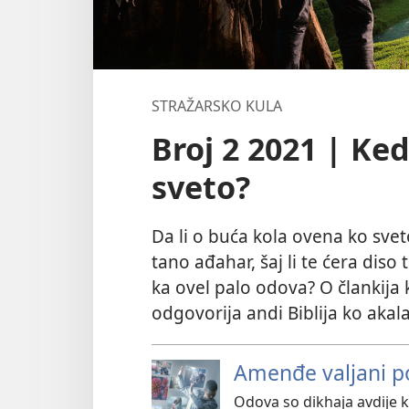
STRAŽARSKO KULA
Broj 2 2021 | Ke
sveto?
Da li o buća kola ovena ko sve
tano ađahar, šaj li te ćera diso
ka ovel palo odova? O člankija
odgovorija andi Biblija ko akal
Amenđe valjani p
Odova so dikhaja avdije 