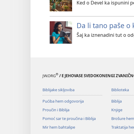
Ked o Devel ka ispunini pe
Da li tano paše o
Šaj ka iznenadini tut o od
®
JW.ORG
/ E JEHOVASE SVEDOKONENGI ZVANIČ
Biblijake sikljoviba
Biblioteka
Pućiba hem odgovorija
Biblija
Proučin i Biblija
Knjige
Pomoć sar te proučina i Biblija
Brošure hem
Mir hem bahtalipe
Traktatija h