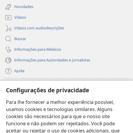
nova
Novidades
janela)
Vídeos
Vídeos com audiodescrições
Buscar
Informações para Médicos
Informações para Autoridades e Jornalistas
Ajuda
Donativos
(abre
Configurações de privacidade
nova
janela)
Para lhe fornecer a melhor experiência possível,
Biblioteca On-line da Torre de Vigia™
(abre
usamos cookies e tecnologias similares. Alguns
nova
®
JW Hub
cookies são necessários para que o nosso site
janela)
(abre
funcione e não podem ser rejeitados. Você pode
nova
®
JW Library
janela)
aceitar ou rejeitar o uso de cookies adicionais, que