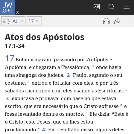
JW.ORG
Log
in
Mudar
Buscar
EXI
(abre
o
no
ME
At
17
nova
idioma
JW.ORG
janela)
do
Atos dos Apóstolos
site
17:1-34
17
Então viajaram, passando por Anfípolis e
a
Apolônia, e chegaram a Tessalônica,
onde havia
2
uma sinagoga dos judeus.
Paulo, segundo o seu
b
costume,
entrou e foi falar com eles, e por três
c
sábados raciocinou com eles usando as Escrituras:
3
explicava e provava, com base no que estava
d
escrito, que era necessário que o Cristo sofresse
e
e
fosse levantado dentre os mortos.
Ele dizia: “Este é
o Cristo, este Jesus, que eu lhes estou
4
proclamando.”
Em resultado disso, alguns deles