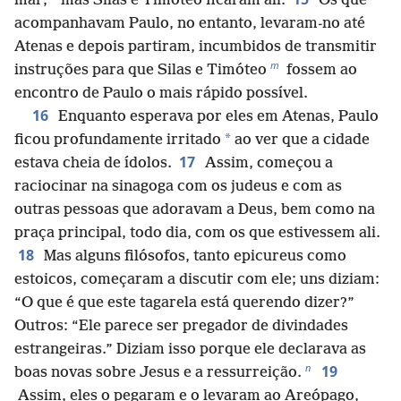
mar;
mas Silas e Timóteo ficaram ali.
Os que
acompanhavam Paulo, no entanto, levaram-no até
Atenas e depois partiram, incumbidos de transmitir
m
instruções para que Silas e Timóteo
fossem ao
encontro de Paulo o mais rápido possível.
16
Enquanto esperava por eles em Atenas, Paulo
*
ficou profundamente irritado
ao ver que a cidade
17
estava cheia de ídolos.
Assim, começou a
raciocinar na sinagoga com os judeus e com as
outras pessoas que adoravam a Deus, bem como na
praça principal, todo dia, com os que estivessem ali.
18
Mas alguns filósofos, tanto epicureus como
estoicos, começaram a discutir com ele; uns diziam:
“O que é que este tagarela está querendo dizer?”
Outros: “Ele parece ser pregador de divindades
estrangeiras.” Diziam isso porque ele declarava as
n
19
boas novas sobre Jesus e a ressurreição.
Assim, eles o pegaram e o levaram ao Areópago,