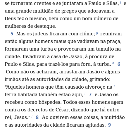
f
se tornaram crentes e se juntaram a Paulo e Silas,
e
uma grande multidão de gregos que adoravam a
Deus fez o mesmo, bem como um bom número de
mulheres de destaque.
g
5
Mas os judeus ficaram com ciúme;
reuniram
então alguns homens maus que vadiavam na praça,
formaram uma turba e provocaram um tumulto na
cidade. Invadiram a casa de Jasão, à procura de
h
6
Paulo e Silas, para trazê-los para fora, à turba.
Como não os acharam, arrastaram Jasão e alguns
irmãos até as autoridades da cidade, gritando:
*
“Aqueles homens que têm causado alvoroço na
i
7
terra habitada também estão aqui,
e Jasão os
recebeu como hóspedes. Todos esses homens agem
contra os decretos de César, dizendo que há outro
j
8
rei, Jesus.”
Ao ouvirem essas coisas, a multidão
9
e as autoridades da cidade ficaram agitadas.