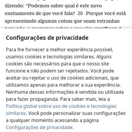
dizendo: “Podemos saber qual é este novo
20
ensinamento de que você fala?
Porque você está
apresentando algumas coisas que soam estranhas
para nós, e queremos saber o que elas significam.”
21
Configurações de privacidade
De fato, todos os atenienses e também os
estrangeiros que estavam morando ali não usavam
Para lhe fornecer a melhor experiência possível,
seu tempo livre com outra coisa a não ser contar ou
usamos cookies e tecnologias similares. Alguns
22
escutar novidades.
Então, Paulo ficou em pé no
cookies são necessários para que o nosso site
o
meio do Areópago
e disse:
funcione e não podem ser rejeitados. Você pode
“Homens de Atenas, eu vejo que em todas as
aceitar ou rejeitar o uso de cookies adicionais, que
*
coisas vocês parecem ter mais temor às divindades
utilizamos apenas para melhorar a sua experiência.
p
23
do que outros.
Por exemplo, ao passar e
Nenhuma dessas informações é vendida ou utilizada
observar cuidadosamente os seus objetos de
para fazer propaganda. Para saber mais, leia a
*
adoração,
encontrei até um altar com a inscrição:
Política global sobre uso de cookies e tecnologias
similares
. Você pode personalizar suas configurações
‘A um Deus Desconhecido’. Pois bem, aquele que
a qualquer momento acessando a página
vocês adoram sem conhecer, esse é o que eu lhes
Configurações de privacidade
.
24
estou proclamando.
O Deus que fez o mundo e
Pa