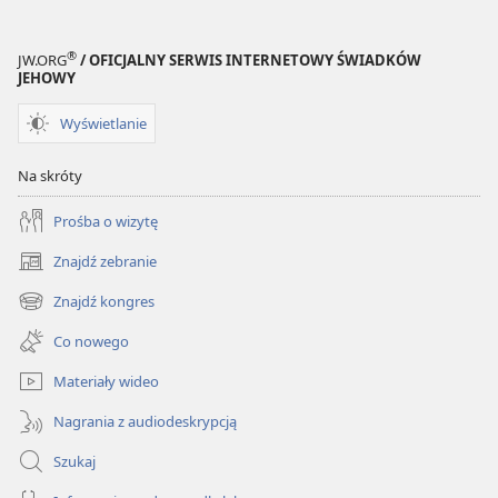
®
JW.ORG
/ OFICJALNY SERWIS INTERNETOWY ŚWIADKÓW
JEHOWY
Wyświetlanie
Na skróty
Prośba o wizytę
Znajdź zebranie
(opens
new
Znajdź kongres
(opens
window)
new
Co nowego
window)
Materiały wideo
Nagrania z audiodeskrypcją
Szukaj