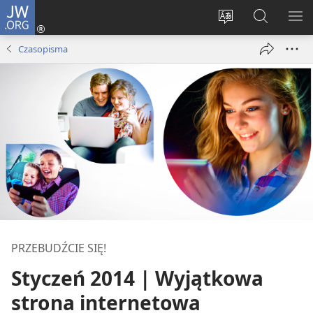
JW.ORG
Logowanie
(opens
Wybór
Szukaj
PO
new
języka
na
ME
Czasopisma
window)
JW.ORG
PRZEBUDŹCIE SIĘ!
Styczeń 2014 | Wyjątkowa
strona internetowa