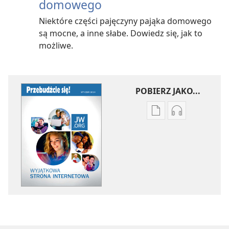
domowego
Niektóre części pajęczyny pająka domowego
są mocne, a inne słabe. Dowiedz się, jak to
możliwe.
POBIERZ JAKO...
Ustawienia
Ustawienia
pobierania
pobierania
publikacji
nagrań
elektronicznych
audio
PRZEBUDŹCIE
PRZEBUDŹCI
SIĘ!
SIĘ!
Wyjątkowa
Wyjątkowa
strona
strona
internetowa
internetowa