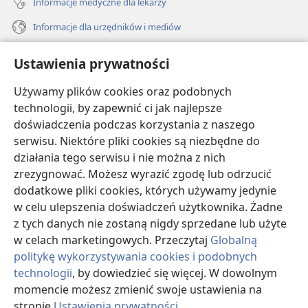
Informacje medyczne dla lekarzy
Informacje dla urzędników i mediów
Pomoc
Ustawienia prywatności
Darowizny
Używamy plików cookies oraz podobnych
(opens
new
technologii, by zapewnić ci jak najlepsze
window)
doświadczenia podczas korzystania z naszego
BIBLIOTEKA INTERNETOWA Strażnicy
(opens
serwisu. Niektóre pliki cookies są niezbędne do
new
®
JW Hub
działania tego serwisu i nie można z nich
window)
(opens
zrezygnować. Możesz wyrazić zgodę lub odrzucić
new
®
JW Library
window)
dodatkowe pliki cookies, których używamy jedynie
w celu ulepszenia doświadczeń użytkownika. Żadne
Watchtower Library
z tych danych nie zostaną nigdy sprzedane lub użyte
w celach marketingowych. Przeczytaj
Globalną
politykę wykorzystywania cookies i podobnych
technologii
, by dowiedzieć się więcej. W dowolnym
Copyright
© 2026 Watch Tower Bible and Tract Society of Pennsylvania.
momencie możesz zmienić swoje ustawienia na
WARUNKI UŻYTKOWANIA
|
POLITYKA PRYWATNOŚCI
|
USTAWIENIA
stronie
Ustawienia prywatności
.