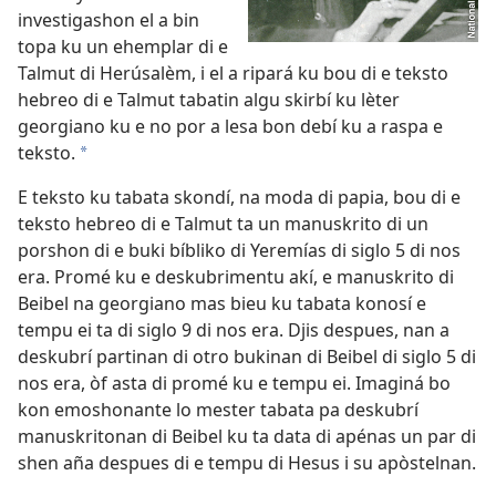
investigashon el a bin
topa ku un ehemplar di e
Talmut di Herúsalèm, i el a ripará ku bou di e teksto
hebreo di e Talmut tabatin algu skirbí ku lèter
georgiano ku e no por a lesa bon debí ku a raspa e
teksto.
*
E teksto ku tabata skondí, na moda di papia, bou di e
teksto hebreo di e Talmut ta un manuskrito di un
porshon di e buki bíbliko di Yeremías di siglo 5 di nos
era. Promé ku e deskubrimentu akí, e manuskrito di
Beibel na georgiano mas bieu ku tabata konosí e
tempu ei ta di siglo 9 di nos era. Djis despues, nan a
deskubrí partinan di otro bukinan di Beibel di siglo 5 di
nos era, òf asta di promé ku e tempu ei. Imaginá bo
kon emoshonante lo mester tabata pa deskubrí
manuskritonan di Beibel ku ta data di apénas un par di
shen aña despues di e tempu di Hesus i su apòstelnan.