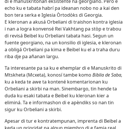
di e manuskritonan eksistente na georgiano. Pero e
echo ku e tabata habrí pa ideanan nobo no a kai den
bon tera serka e Iglesia Òrtodòks di Georgia.
E kleronan a akusá Orbeliani di traishon kontra iglesia
i nan a logra konvensé Rei Vakhtang pa stòp e trabou
di revisá Beibel ku Orbeliani tabata hasi. Segun un
fuente georgiano, na un konsilio di iglesia, e kleronan
a obligá Orbeliani pa kima e Beibel ku el a traha duru
riba dje pa añanan largu.
Ta interesante pa sa ku e ehemplar di e Manuskrito di
Mtskheta (Mcxeta), konosí tambe komo
Biblia de Saba,
ku a keda te awe ta kontené komentarionan ku
Orbeliani a skirbi na man. Sinembargo, tin hende ta
duda ku esaki tabata e Beibel ku kleronan kier a
eliminá. Ta e informashon di e apèndiks so nan tin
sigur ku Orbeliani a skirbi.
Apesar di tur e kontratempunan, imprenta di Beibel a
keda un prioridat pa algun miembro di e famia real.