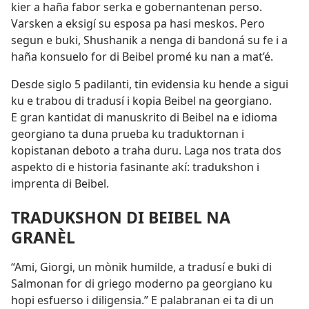
kier a haña fabor serka e gobernantenan perso.
Varsken a eksigí su esposa pa hasi meskos. Pero
segun e buki, Shushanik a nenga di bandoná su fe i a
haña konsuelo for di Beibel promé ku nan a mat’é.
Desde siglo 5 padilanti, tin evidensia ku hende a sigui
ku e trabou di tradusí i kopia Beibel na georgiano.
E gran kantidat di manuskrito di Beibel na e idioma
georgiano ta duna prueba ku traduktornan i
kopistanan deboto a traha duru. Laga nos trata dos
aspekto di e historia fasinante akí: tradukshon i
imprenta di Beibel.
TRADUKSHON DI BEIBEL NA
GRANÈL
“Ami, Giorgi, un mònik humilde, a tradusí e buki di
Salmonan for di griego moderno pa georgiano ku
hopi esfuerso i diligensia.” E palabranan ei ta di un