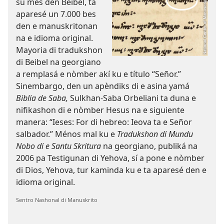
su mes den Beibel, ta
aparesé un 7.000 bes
den e manuskritonan
na e idioma original.
Mayoria di tradukshon
di Beibel na georgiano
a remplasá e nòmber akí ku e título “Señor.”
Sinembargo, den un apèndiks di e asina yamá
Biblia de Saba,
Sulkhan-Saba Orbeliani ta duna e
nifikashon di e nòmber Hesus na e siguiente
manera: “Ieses: For di hebreo: Ieova ta e Señor
salbador.” Ménos mal ku e
Tradukshon di Mundu
Nobo di e Santu Skritura
na georgiano, publiká na
2006 pa Testigunan di Yehova, sí a pone e nòmber
di Dios, Yehova, tur kaminda ku e ta aparesé den e
idioma original.
Sentro Nashonal di Manuskrito