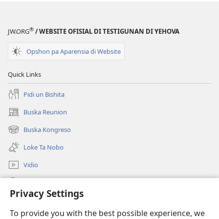
Un
Mundu
sin
®
JW.ORG
/ WEBSITE OFISIAL DI TESTIGUNAN DI YEHOVA
Prehuisio​
—
Opshon pa Aparensia di Website
Na
Ki
Quick Links
Tempu?
Pidi un Bishita
Buska Reunion
(opens
new
Buska Kongreso
(opens
window)
new
Loke Ta Nobo
window)
Vidio
Buska Riba JW.ORG
Privacy Settings
Donashon
(opens
To provide you with the best possible experience, we