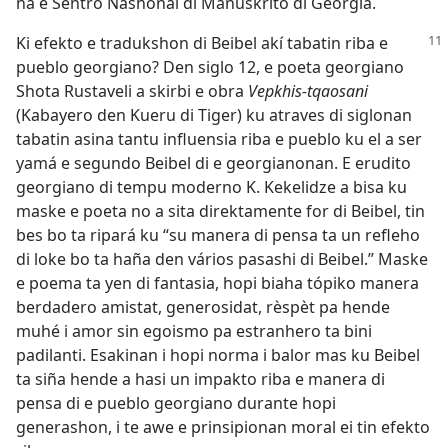
na e Sentro Nashonal di Manuskrito di Georgia.
Ki efekto e tradukshon di Beibel akí tabatin riba e
pueblo georgiano? Den siglo 12, e poeta georgiano
Shota Rustaveli a skirbi e obra
Vepkhis-tqaosani
(Kabayero den Kueru di Tiger) ku atraves di siglonan
tabatin asina tantu influensia riba e pueblo ku el a ser
yamá e segundo Beibel di e georgianonan. E erudito
georgiano di tempu moderno K. Kekelidze a bisa ku
maske e poeta no a sita direktamente for di Beibel, tin
bes bo ta ripará ku “su manera di pensa ta un refleho
di loke bo ta haña den vários pasashi di Beibel.” Maske
e poema ta yen di fantasia, hopi biaha tópiko manera
berdadero amistat, generosidat, rèspèt pa hende
muhé i amor sin egoismo pa estranhero ta bini
padilanti. Esakinan i hopi norma i balor mas ku Beibel
ta siña hende a hasi un impakto riba e manera di
pensa di e pueblo georgiano durante hopi
generashon, i te awe e prinsipionan moral ei tin efekto