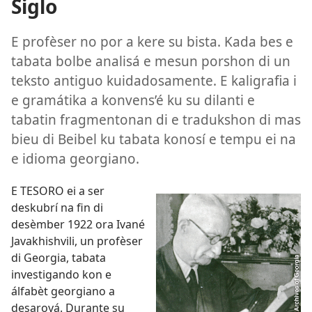
Siglo
E profèser no por a kere su bista. Kada bes e
tabata bolbe analisá e mesun porshon di un
teksto antiguo kuidadosamente. E kaligrafia i
e gramátika a konvens’é ku su dilanti e
tabatin fragmentonan di e tradukshon di mas
bieu di Beibel ku tabata konosí e tempu ei na
e idioma georgiano.
E TESORO ei a ser
deskubrí na fin di
desèmber 1922 ora Ivané
Javakhishvili, un profèser
di Georgia, tabata
investigando kon e
álfabèt georgiano a
desaroyá. Durante su