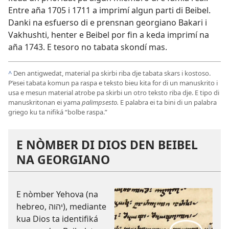
Entre aña 1705 i 1711 a imprimí algun parti di Beibel.
Danki na esfuerso di e prensnan georgiano Bakari i
Vakhushti, henter e Beibel por fin a keda imprimí na
aña 1743. E tesoro no tabata skondí mas.
^
Den antigwedat, material pa skirbi riba dje tabata skars i kostoso.
P’esei tabata komun pa raspa e teksto bieu kita for di un manuskrito i
usa e mesun material atrobe pa skirbi un otro teksto riba dje. E tipo di
manuskritonan ei yama
palimpsesto.
E palabra ei ta bini di un palabra
griego ku ta nifiká “bolbe raspa.”
E NÒMBER DI DIOS DEN BEIBEL
NA GEORGIANO
E nòmber Yehova (na
hebreo, יהוה), mediante
kua Dios ta identifiká