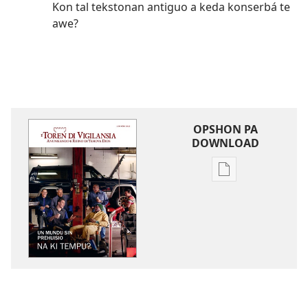
Kon tal tekstonan antiguo a keda konserbá te
awe?
OPSHON PA
DOWNLOAD
Opshon
pa
download
publikashon
E
TOREN
DI
VIGILANSIA