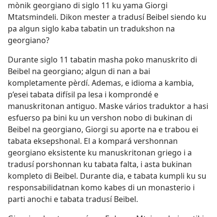
mònik georgiano di siglo 11 ku yama Giorgi
Mtatsmindeli. Dikon mester a tradusí Beibel siendo ku
pa algun siglo kaba tabatin un tradukshon na
georgiano?
Durante siglo 11 tabatin masha poko manuskrito di
Beibel na georgiano; algun di nan a bai
kompletamente pèrdí. Ademas, e idioma a kambia,
p’esei tabata difísil pa lesa i komprondé e
manuskritonan antiguo. Maske vários traduktor a hasi
esfuerso pa bini ku un vershon nobo di bukinan di
Beibel na georgiano, Giorgi su aporte na e trabou ei
tabata eksepshonal. El a kompará vershonnan
georgiano eksistente ku manuskritonan griego i a
tradusí porshonnan ku tabata falta, i asta bukinan
kompleto di Beibel. Durante dia, e tabata kumpli ku su
responsabilidatnan komo kabes di un monasterio i
parti anochi e tabata tradusí Beibel.