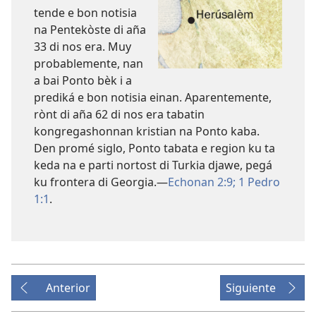
tende e bon notisia
na Pentekòste di aña
33 di nos era. Muy
probablemente, nan
a bai Ponto bèk i a
prediká e bon notisia einan. Aparentemente,
rònt di aña 62 di nos era tabatin
kongregashonnan kristian na Ponto kaba.
Den promé siglo, Ponto tabata e region ku ta
keda na e parti nortost di Turkia djawe, pegá
ku frontera di Georgia.—
Echonan 2:9;
1 Pedro
1:1
.
Anterior
Siguiente