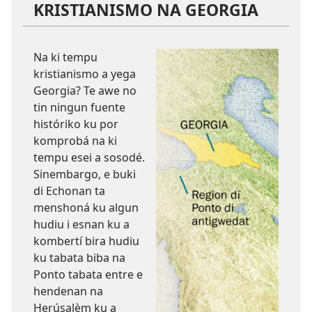
KRISTIANISMO NA GEORGIA
Na ki tempu
kristianismo a yega
Georgia? Te awe no
tin ningun fuente
históriko ku por
komprobá na ki
tempu esei a sosodé.
Sinembargo, e buki
di Echonan ta
menshoná ku algun
hudiu i esnan ku a
kombertí bira hudiu
ku tabata biba na
Ponto tabata entre e
hendenan na
Herúsalèm ku a