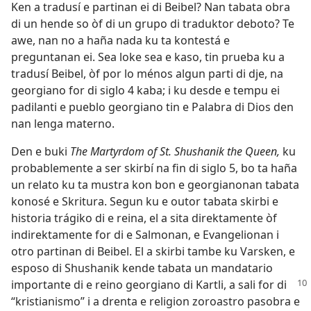
Ken a tradusí e partinan ei di Beibel? Nan tabata obra
di un hende so òf di un grupo di traduktor deboto? Te
awe, nan no a haña nada ku ta kontestá e
preguntanan ei. Sea loke sea e kaso, tin prueba ku a
tradusí Beibel, òf por lo ménos algun parti di dje, na
georgiano for di siglo 4 kaba; i ku desde e tempu ei
padilanti e pueblo georgiano tin e Palabra di Dios den
nan lenga materno.
Den e buki
The Martyrdom of St. Shushanik the Queen,
ku
probablemente a ser skirbí na fin di siglo 5, bo ta haña
un relato ku ta mustra kon bon e georgianonan tabata
konosé e Skritura. Segun ku e outor tabata skirbi e
historia trágiko di e reina, el a sita direktamente òf
indirektamente for di e Salmonan, e Evangelionan i
otro partinan di Beibel. El a skirbi tambe ku Varsken, e
esposo di Shushanik kende tabata un mandatario
importante di e reino georgiano di Kartli, a sali
for di
“kristianismo” i a drenta e religion zoroastro pasobra e