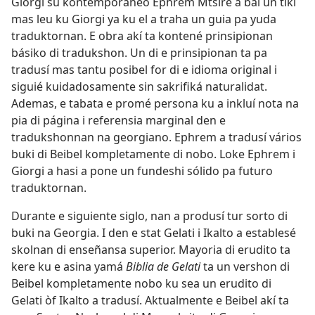
Giorgi su kontemporáneo Ephrem Mtsire a bai un tiki
mas leu ku Giorgi ya ku el a traha un guia pa yuda
traduktornan. E obra akí ta kontené prinsipionan
básiko di tradukshon. Un di e prinsipionan ta pa
tradusí mas tantu posibel for di e idioma original i
siguié kuidadosamente sin sakrifiká naturalidat.
Ademas, e tabata e promé persona ku a inkluí nota na
pia di página i referensia marginal den e
tradukshonnan na georgiano. Ephrem a tradusí vários
buki di Beibel kompletamente di nobo. Loke Ephrem i
Giorgi a hasi a pone un fundeshi sólido pa futuro
traduktornan.
Durante e siguiente siglo, nan a produsí tur sorto di
buki na Georgia. I den e stat Gelati i Ikalto a establesé
skolnan di enseñansa superior. Mayoria di erudito ta
kere ku e asina yamá
Biblia de Gelati
ta un vershon di
Beibel kompletamente nobo ku sea un erudito di
Gelati òf Ikalto a tradusí. Aktualmente e Beibel akí ta