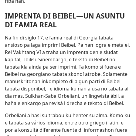
riba nan.
IMPRENTA DI BEIBEL—UN ASUNTU
DI FAMIA REAL
Na fin di siglo 17, e famia real di Georgia tabata
ansioso pa laga imprimí Beibel. Pa nan logra e meta ei,
Rei Vakhtang VI a traha un imprenta den e siudat
kapital, Tbilisi. Sinembargo, e teksto di Beibel no
tabata kla ainda pa ser imprimí. Ta komo si fuera e
Beibel na georgiano tabata skondí atrobe. Solamente
manuskritonan inkompleto di algun parti di Beibel
tabata disponibel, i e idioma ku nan a usa no tabata al
dia mas. Sulkhan-Saba Orbeliani, un lingwista ábil, a
haña e enkargo pa revisá i drecha e teksto di Beibel.
Orbeliani a hasi su trabou ku henter su alma. Komo ku
e tabata sa vários idioma, entre otro griego i latin, e
por a konsultá diferente fuente di informashon fuera