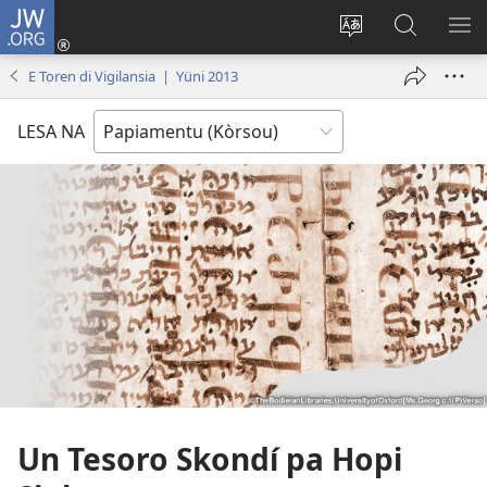
JW.ORG
Log
In
Kambia
Buska
MU
(opens
idioma
Riba
ME
E Toren di Vigilansia | Yüni 2013
new
di
JW.ORG
window)
e
LESA NA
website
Un Tesoro Skondí pa Hopi