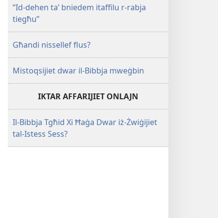
“Id-dehen ta’ bniedem itaffilu r-rabja
tiegħu”
Għandi nissellef flus?
Mistoqsijiet dwar il-Bibbja mweġbin
IKTAR AFFARIJIET ONLAJN
Il-Bibbja Tgħid Xi Ħaġa Dwar iż-Żwiġijiet
tal-Istess Sess?