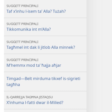
GĦASSA
SUĠĠETT PRINĊIPALI
Tista’
Taf x’inhu l-isem ta’ Alla? Tużah?
tkun
qrib
SUĠĠETT PRINĊIPALI
ta’
Tikkomunika int m’Alla?
Alla
SUĠĠETT PRINĊIPALI
Tagħmel int dak li jitlob Alla minnek?
SUĠĠETT PRINĊIPALI
M’hemmx mod ta’ ħajja aħjar
Timgad—Belt mirduma tikxef is-sigrieti
tagħha
IL-QARREJJA TAGĦNA JISTAQSU
X’inhuma l-fatti dwar il-Milied?