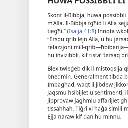
HUWA POSSIBBLI LI 
Skont il-​Bibbja, huwa possibbli l
m’Alla. Il-​Bibbja tgħid li Alla se
tiegħi.” (
Isaija 41:8
) Innota wkoll
“Ersqu qrib lejn Alla, u hu jersa
relazzjoni mill-​qrib—ħbiberija
hu inviżibbli, kif tistaʼ ‘tersaq
Biex twieġeb dik il-​mistoqsija qi
bnedmin. Ġeneralment tibda bi tn
Imbagħad, waqt li jibdew jik
jaqsmu ħsibijiet u sentimenti, i
jipprovaw jagħmlu affarijiet għa
tissaħħaħ. Tiġri xi ħaġa simili m
Ejja naraw kif dan hu minnu.