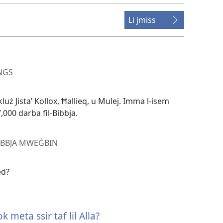
Li jmiss
NGS
kluż Jistaʼ Kollox, Ħallieq, u Mulej. Imma l-isem
7,000 darba fil-Bibbja.
BIBBJA MWEĠBIN
ed?
lok meta ssir taf lil Alla?