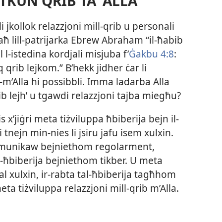
TKUN QRIB TAʼ ALLA
i jkollok relazzjoni mill-​qrib u personali
jjaħ lill-​patrijarka Ebrew Abraham “il-​ħabib
 l-​istedina kordjali misjuba f’​
Ġakbu 4:8
:
q qrib lejkom.” B’hekk jidher ċar li
—m’Alla hi possibbli. Imma ladarba Alla
 qrib lejh’ u tgawdi relazzjoni tajba miegħu?
s x’jiġri meta tiżviluppa ħbiberija bejn il-​
ejn min-​nies li jsiru jafu isem xulxin.
komunikaw bejniethom regolarment,
l-​ħbiberija bejniethom tikber. U meta
l xulxin, ir-​rabta tal-​ħbiberija tagħhom
eta tiżviluppa relazzjoni mill-​qrib m’Alla.