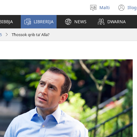
Malti
Illo
Agħżel
(o
il-
ne
BIBBJA
LIBRERIJA
NEWS
DWARNA
lingwa
wi
15
Tħossok qrib ta’ Alla?