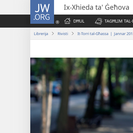
JW.ORG
Ix-Xhieda ta' Ġeħova
DĦUL
TAGĦLIM TAL-
Librerija
Rivisti
It-Torri tal-Għassa | Jannar 20