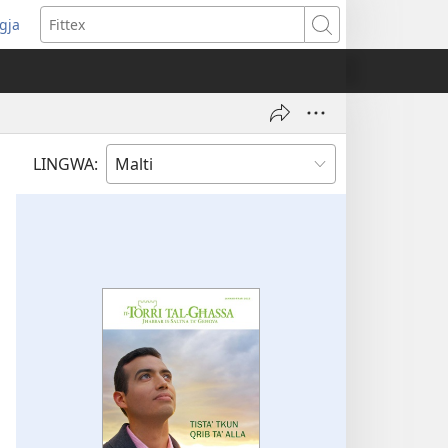
ggja
pens
Fittex
w
ndow)
LINGWA: