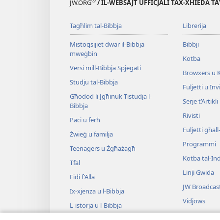
®
JW.ORG
/ IL-WEBSAJT UFFIĊJALI TAX-XHIEDA TA
Tagħlim tal-Bibbja
Librerija
Mistoqsijiet dwar il-Bibbja
Bibbji
mweġbin
Kotba
Versi mill-Bibbja Spjegati
Browxers u 
Studju tal-Bibbja
Fuljetti u Invi
Għodod li Jgħinuk Tistudja l-
Serje t’Artikli
Bibbja
Rivisti
Paċi u ferħ
Fuljetti għal
Żwieġ u familja
Programmi
Teenagers u Żgħażagħ
Kotba tal-Ind
Tfal
Linji Gwida
Fidi f’Alla
JW Broadcas
Ix-​xjenza u l-​Bibbja
Vidjows
L-​istorja u l-​Bibbja
Mużika