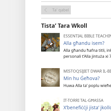
Ta' qabel
Tistaʼ Tara Wkoll
ESSENTIAL BIBLE TEACHI
Alla għandu isem?
Alla għandu ħafna titli, in
personali t’Alla jintuża xi 
MISTOQSIJIET DWAR IL-
Min hu Ġeħova?
Huwa Alla taʼ poplu wieħ
IT-TORRI TAL-GĦASSA
X’benefiċċji jistaʼ jkol