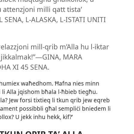
attenzjoni milli qatt tistaʼ
 SENA, L-​ALASKA, L-​ISTATI UNITI
elazzjoni mill-​qrib m’Alla hu l-​iktar
li jikkalmak!”—GINA, MARA
A XI 45 SENA.
mhumiex waħedhom. Ħafna nies minn
i Alla jqishom bħala l-​ħbieb tiegħu.
la? Jew forsi tixtieq li tkun qrib jew eqreb
rament possibbli għal sempliċi bniedem li
Kollox? U jekk inhu hekk, kif?’