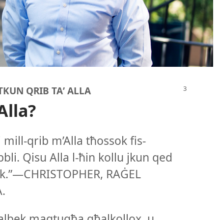
 TKUN QRIB TAʼ ALLA
Alla?
mill-​qrib m’Alla tħossok fis-​
bli. Qisu Alla l-​ħin kollu jkun qed
iegħek.”—CHRISTOPHER, RAĠEL
.
qalbek maqtugħa għalkollox, u