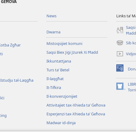
' ĠEĦOVA
News
Links taʼ M
Saqsi 
Dwarna
Ħadd
Sib k
Mistoqsijiet komuni
Kotba Żgħar
(opens
new
Saqsi Biex Jiġi Jżurek Xi Ħadd
Vidjo
ti
window)
Ikkuntattjana
Dona
Turs taʼ Betel
(opens
new
Il-laqgħat
l-Istudju tal-Laqgħa
window)
LIBR
It-Tifkira
(opens
Torr
new
Il-konvenzjonijiet
iċi
window)
Attivitajiet tax-Xhieda taʼ Ġeħova
Esperjenzi tax-Xhieda taʼ Ġeħova
ting
Madwar id-dinja