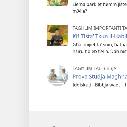
Liema barkiet hemm jisten
m’Alla?
TAGĦLIM IMPORTANTI TA
Kif Tistaʼ Tkun il-Ħabib
Għal mijiet taʼ snin, ħafna 
nsiru ħbieb t’Alla. Dan ni
TAGĦLIM TAL-BIBBJA
Prova Studja Magħn
Iddiskuti l-Bibbja waqt li 