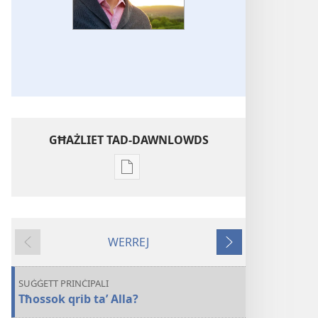
GĦAŻLIET TAD-DAWNLOWDS
Għażliet
għad-
dawnlowds
tal-
WERREJ
pubblikazzjonijiet
Ta'
Li
diġitali
qabel
jmiss
IT-
SUĠĠETT PRINĊIPALI
TORRI
Tħossok qrib ta’ Alla?
TAL-