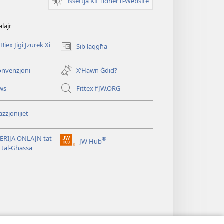
Issettja Kif Tidher il-Website
alajr
Biex Jiġi Jżurek Xi
Sib laqgħa
(opens
new
window)
onvenzjoni
X’Hawn Ġdid?
ws
Fittex f’JW.ORG
zzjonijiet
ERIJA ONLAJN tat-
®
JW Hub
(opens
i tal-Għassa
new
window)