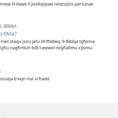
new lil dawk li jiżviluppaw relazzjoni persunali
L-BIBBJA
 t’Alla?
nies xtaqu jsiru jafu lill-Ħallieq. Il-Bibbja tgħinna
stgħu nagħmluh billi l-ewwel nitgħallmu x’jismu.
a
tistudja b’xejn maʼ xi ħadd.