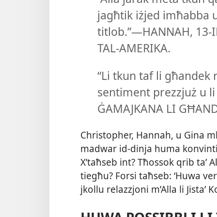
jagħtik iżjed imħabba u 
titlob.”—HANNAH, 13-​IL
TAL-​AMERIKA.
“Li tkun taf li għandek r
sentiment prezzjuż u 
ĠAMAJKANA LI GĦANDH
Christopher, Hannah, u Gina 
madwar id-​dinja huma konvinti l
X’taħseb int? Tħossok qrib taʼ Al
tiegħu? Forsi taħseb: ‘Huwa ve
jkollu relazzjoni m’Alla li Jistaʼ 