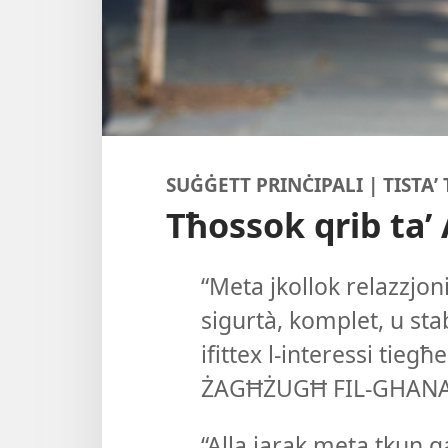
SUĠĠETT PRINĊIPALI | TISTAʼ
Tħossok qrib ta’ 
“Meta jkollok relazzjoni 
sigurtà, komplet, u stab
ifittex l-​interessi t
ŻAGĦŻUGĦ FIL-​GHANA
“Alla jarak meta tkun 