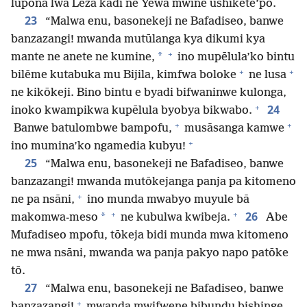
lupona lwa Leza kadi ne Yewa mwine ushikete’po.
23
“Malwa enu, basonekeji ne Bafadiseo, banwe
banzazangi! mwanda mutūlanga kya dikumi kya
+
*
mante ne anete ne kumine,
ino mupēlula’ko bintu
+
+
bilēme kutabuka mu Bijila, kimfwa boloke
ne lusa
ne kikōkeji. Bino bintu e byadi bifwaninwe kulonga,
+
24
inoko kwampikwa kupēlula byobya bikwabo.
+
+
Banwe batulombwe bampofu,
musāsanga kamwe
+
ino mumina’ko ngamedia kubyu!
25
“Malwa enu, basonekeji ne Bafadiseo, banwe
banzazangi! mwanda mutōkejanga panja pa kitomeno
+
ne pa nsāni,
ino munda mwabyo muyule bā
+
+
26
*
makomwa-meso
ne kubulwa kwibeja.
Abe
Mufadiseo mpofu, tōkeja bidi munda mwa kitomeno
ne mwa nsāni, mwanda wa panja pakyo napo patōke
tō.
27
“Malwa enu, basonekeji ne Bafadiseo, banwe
+
banzazangi!
mwanda mwifwene bibundu bishinge