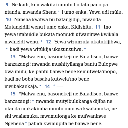
9
Ne kadi, kemwakitai muntu bu tata pano pa
+
ntanda, mwanda Shenu
i umo enka, Yewa udi mūlu.
10
Nansha kwitwa bu batangidiji, mwanda
11
Mutangidiji wenu i umo enka, Kidishitu.
Ino
yewa utabukile bukata momudi ufwaninwe kwikala
+
12
mwingidi wenu.
Yewa wizunzula ukatūkijibwa,
+
+
kadi yewa witūkija ukazunzulwa.
13
“Malwa enu, basonekeji ne Bafadiseo, banwe
banzazangi! mwanda mushityilanga bantu Bulopwe
bwa mūlu; ke-pantu banwe bene kemutwela’mopo,
kadi ne boba basaka kutwela’mo bene
+
14
*
mwibakankaja.
——
15
“Malwa enu, basonekeji ne Bafadiseo, banwe
+
banzazangi!
mwanda mutyibulukanga dijiba ne
ntanda mukakimba muntu umo wa kwalamuka, ne
shi waalamuka, mwamulonga ke mufwaninwe
*
Ngehena
pabidi kwimupita ne banwe bene.