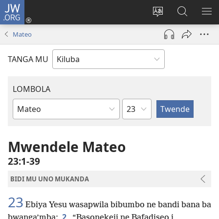
JW.ORG
Twela
(opens
Shinta
Kukimba
LO
new
ludimi
pa
NT
Mateo
window)
lwa
JW.ORG
diteba
TANGA MU
LOMBOLA
Shapita
Mukanda
wa
mu
Mwendele Mateo
Bible
23:1-39
BIDI MU UNO MUKANDA
23
Ebiya Yesu wasapwila bibumbo ne bandi bana ba
2
bwanga’mba:
“Basonekeji ne Bafadiseo i