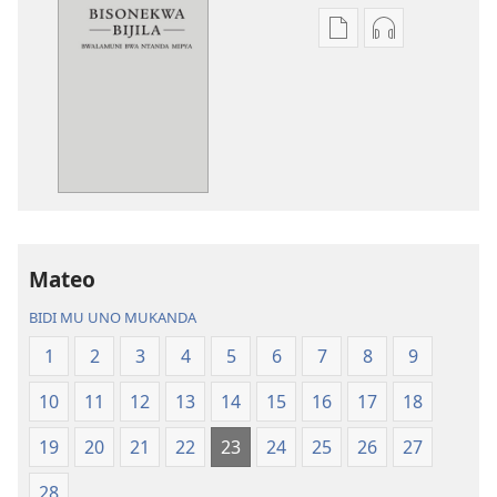
Miswelo
Miswelo
ya
ya
mwa
mwa
kutentwila
kutentwila
mabuku
myanda
malembe
ikwetwe
Bisonekwa
ku
Bijila
mawi
—
Bisonekwa
Mateo
Bwalamuni
Bijila
bwa
—
BIDI MU UNO MUKANDA
Ntanda
Bwalamuni
1
2
3
4
5
6
7
8
9
Mipya
bwa
(Mulupulwe
Ntanda
10
11
12
13
14
15
16
17
18
mu
Mipya
2018)
(Mulupulwe
19
20
21
22
23
24
25
26
27
mu
28
2018)