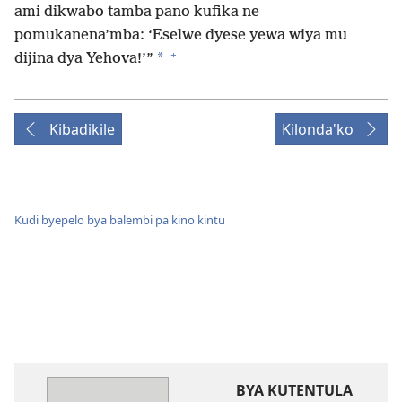
ami dikwabo tamba pano kufika ne
pomukanena’mba: ‘Eselwe dyese yewa wiya mu
+
*
dijina dya Yehova!’”
Kibadikile
Kilonda'ko
Kudi byepelo bya balembi pa kino kintu
BYA KUTENTULA