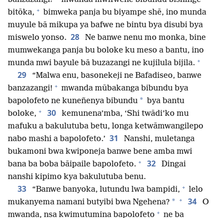
+
bitōka,
bimweka panja bu biyampe shē, ino munda
muyule bā mikupa ya bafwe ne bintu bya disubi bya
28
miswelo yonso.
Ne banwe nenu mo monka, bine
mumwekanga panja bu boloke ku meso a bantu, ino
+
munda mwi bayule bā buzazangi ne kujilula bijila.
29
“Malwa enu, basonekeji ne Bafadiseo, banwe
+
banzazangi!
mwanda mūbakanga bibundu bya
*
bapolofeto ne kuneñenya bibundu
bya bantu
+
30
boloke,
kemunena’mba, ‘Shi twādi’ko mu
mafuku a bakulutuba betu, longa ketwāmwangilepo
31
nabo mashi a bapolofeto.’
Nanshi, muletanga
bukamoni bwa kwiponeja banwe bene amba mwi
+
32
bana ba boba bāipaile bapolofeto.
Dingai
nanshi kipimo kya bakulutuba benu.
+
33
“Banwe banyoka, lutundu lwa bampidi,
lelo
+
34
*
mukanyema namani butyibi bwa Ngehena?
O
+
mwanda, nsa kwimutumina bapolofeto
ne ba