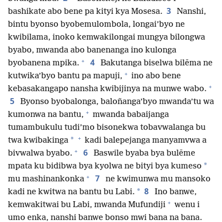
3
bashikate abo bene pa kityi kya Mosesa.
Nanshi,
bintu byonso byobemulombola, longai’byo ne
kwibilama, inoko kemwakilongai mungya bilongwa
byabo, mwanda abo banenanga ino kulonga
+
4
byobanena mpika.
Bakutanga biselwa bilēma ne
+
kutwika’byo bantu pa mapuji,
ino abo bene
+
kebasakangapo nansha kwibijinya na munwe wabo.
5
Byonso byobalonga, baloñanga’byo mwanda’tu wa
+
kumonwa na bantu,
mwanda babaijanga
tumambukulu tudi’mo bisonekwa tobavwalanga bu
+
*
twa kwibakinga
kadi balepejanga manyamvwa a
+
6
bivwalwa byabo.
Baswile byaba bya bulēme
*
mpata ku bidibwa bya kyolwa ne bityi bya kumeso
+
7
mu mashinankonka
ne kwimunwa mu mansoko
8
*
kadi ne kwitwa na bantu bu Labi.
Ino banwe,
+
kemwakitwai bu Labi, mwanda Mufundiji
wenu i
umo enka, nanshi banwe bonso mwi bana na bana.