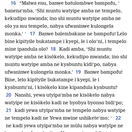
+
16
“Malwa enu, banwe batulombwe bampofu,
banena’mba, ‘Shi muntu watyipe amba ne tempelo,
kekudipo mwanda; ino shi muntu watyipe amba ne
olo ya mu tempelo, nabya ufwaninwe kulongela
+
17
monka.’
Banwe balembakane ne bampofu! Lelo
bine kipityile bukatampe i kyepi, le i olo’ni, i tempelo
18
mine ipandula olo?
Kadi amba, ‘Shi muntu
watyipe amba ne kisōkelo, kekudipo mwanda; ino shi
muntu watyipe amba ne kyabuntu kidi’po, nabya
19
ufwaninwe kulongela monka.’
Banwe bampofu!
Bine, lelo kipityile bukatampe i kyepi, le i
kyabuntu’ni, i kisōkelo kine kipandula kyabuntu?
20
Nanshi, yewa utyipa’mba ne kisōkelo nabya
watyipe ne kisōkelo kadi ne byobya byonso bidi’po;
21
kadi yewa utyipa’mba ne tempelo nabya watyipe
+
22
ne tempelo kadi ne Yewa mwine ushikete’mo;
ne kadi yewa utyipa’mba ne mūlu nabya watyipe ne