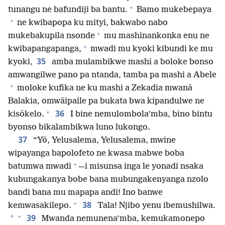
+
tunangu ne bafundiji ba bantu.
Bamo mukebepaya
+
ne kwibapopa ku mityi, bakwabo nabo
+
mukebakupila nsonde
mu mashinankonka enu ne
+
kwibapangapanga,
mwadi mu kyoki kibundi ke mu
35
kyoki,
amba mulambikwe mashi a boloke bonso
amwangilwe pano pa ntanda, tamba pa mashi a Abele
+
moloke kufika ne ku mashi a Zekadia mwanā
Balakia, omwāipaile pa bukata bwa kipandulwe ne
+
36
kisōkelo.
I bine nemulombola’mba, bino bintu
byonso bikalambikwa luno lukongo.
37
“Yō, Yelusalema, Yelusalema, mwine
wipayanga bapolofeto ne kwasa mabwe boba
+
batumwa mwadi
—i misunsa inga le yonadi nsaka
kubungakanya bobe bana mubungakenyanga nzolo
bandi bana mu mapapa andi! Ino banwe
+
38
kemwasakilepo.
Tala! Njibo yenu ibemushilwa.
+
39
*
Mwanda nemunena’mba, kemukamonepo