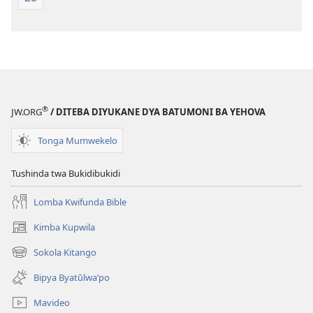
®
JW.ORG
/ DITEBA DIYUKANE DYA BATUMONI BA YEHOVA
Tonga Mumwekelo
Tushinda twa Bukidibukidi
Lomba Kwifunda Bible
Kimba Kupwila
(opens
new
Sokola Kitango
(opens
window)
new
Bipya Byatūlwa’po
window)
Mavideo