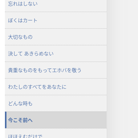
ド
ド
忘れはしない
オ
オ
プ
プ
ぼくはカート
ショ
ショ
ン
ン
大切なもの
オ
オ
リ
リ
決して あきらめない
ジ
ジ
ナ
ナ
ル
ル
貴重なものをもってエホバを敬う
ソ
ソ
ン
ン
わたしのすべてをあなたに
グ
グ
どんな時も
今こそ前へ
ほほえむだけで