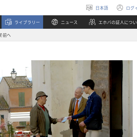
日本語
ログ
言
（
語
し
ライブラリー
ニュース
エホバの証人につい
を
い
選
タ
そ前へ
ぶ
ブ
で
開
く