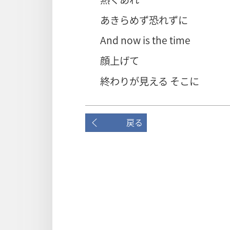
あきらめず恐れずに
And now is the time
顔上げて
終わりが見える そこに
戻る