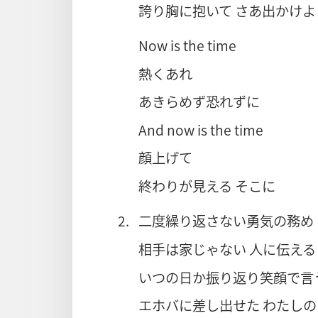
誇り胸に抱いて さあ出かけよ
Now is the time
熱くあれ
あきらめず恐れずに
And now is the time
顔上げて
終わりが見える そこに
2.
二度繰り返さない勇気の務め
相手は家じゃない 人に伝える
いつの日か振り返り笑顔で言
エホバに差し出せた わたしの