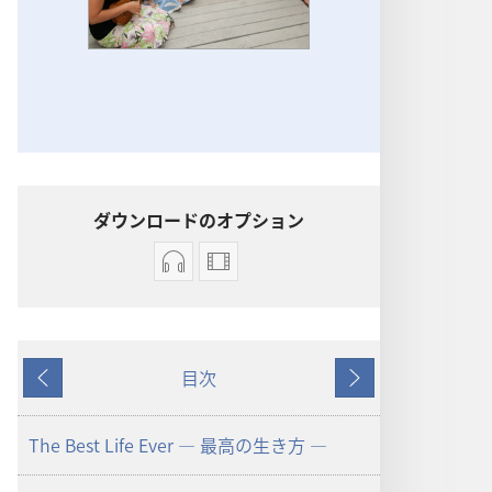
ダウンロードのオプション
オー
ビ
ディ
デ
オ
オ
の
の
目次
ダ
ダ
戻
次
ウ
ウ
る
へ
ン
ン
The Best Life Ever ― 最高の生き方 ―
ロー
ロー