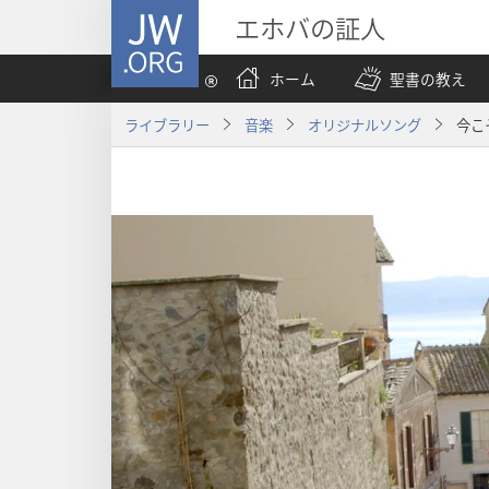
JW.ORG
エホバの証人
ホーム
聖書の教え
ライブラリー
音楽
オリジナルソング
今こ