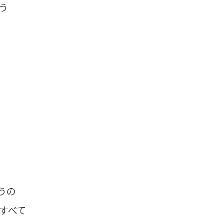
う
うの
すべて