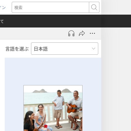
イン
新
検
索
て
言語を選ぶ
）