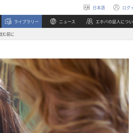
日本語
ログ
言
（
語
し
ライブラリー
ニュース
エホバの証人につい
を
い
選
タ
沈む前に
ぶ
ブ
で
開
く