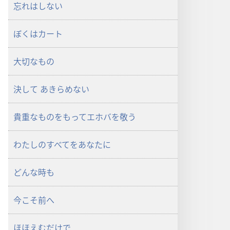
ド
ド
忘れはしない
オ
オ
プ
プ
ぼくはカート
ショ
ショ
ン
ン
大切なもの
オ
オ
リ
リ
決して あきらめない
ジ
ジ
ナ
ナ
ル
ル
貴重なものをもってエホバを敬う
ソ
ソ
ン
ン
わたしのすべてをあなたに
グ
グ
どんな時も
今こそ前へ
ほほえむだけで