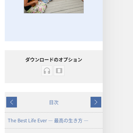
ダウンロードのオプション
オー
ビ
ディ
デ
オ
オ
の
の
目次
ダ
ダ
戻
次
ウ
ウ
る
へ
ン
ン
The Best Life Ever ― 最高の生き方 ―
ロー
ロー