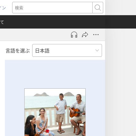
イン
新
検
索
て
言語を選ぶ
）