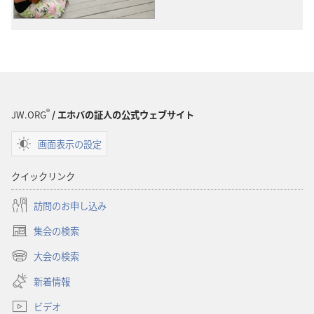
ダ
ダ
ウ
ウ
ン
ン
ロー
ロー
ド
ド
オ
オ
プ
プ
®
JW.ORG
/ エホバの証人の公式ウェブサイト
ショ
ショ
画面表示の設定
ン
ン
オ
オ
クイックリンク
リ
リ
ジ
ジ
訪問のお申し込み
ナ
ナ
集会の検索
ル
ル
（新
ソ
ソ
し
大会の検索
（新
い
ン
ン
し
新着情報
タ
グ
グ
い
ブ
ビデオ
タ
で