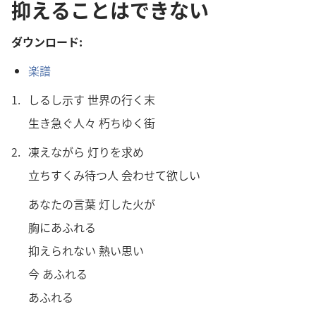
抑えることはできない
ダウンロード:
楽
譜
1.
しるし
示
す
世
界
の
行
く
末
生
き
急
ぐ
人
々
朽
ちゆく
街
2.
凍
えながら
灯
りを
求
め
立
ちすくみ
待
つ
人
会
わせて
欲
しい
あなたの
言
葉
灯
した
火
が
胸
にあふれる
抑
えられない
熱
い
思
い
今
あふれる
あふれる