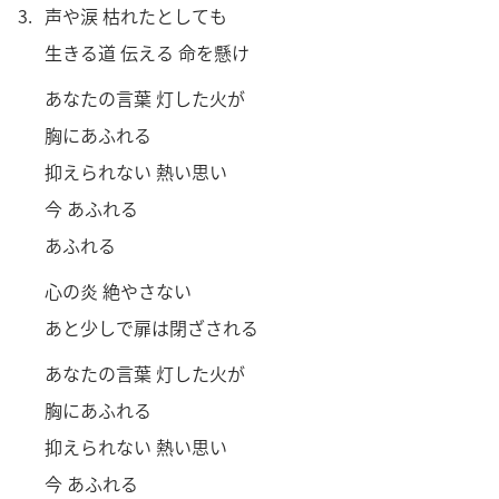
3.
声
や
涙
枯
れたとしても
生
きる
道
伝
える
命
を
懸
け
あなたの
言
葉
灯
した
火
が
胸
にあふれる
抑
えられない
熱
い
思
い
今
あふれる
あふれる
心
の
炎
絶
やさない
あと
少
しで
扉
は
閉
ざされる
あなたの
言
葉
灯
した
火
が
胸
にあふれる
抑
えられない
熱
い
思
い
今
あふれる