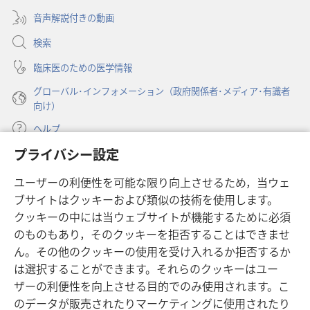
ブ
開
音声解説付きの動画
で
く）
開
検索
く）
臨床医のための医学情報
グローバル･インフォメーション（政府関係者･メディア･有識者
向け）
ヘルプ
プライバシー設定
寄付
（新
ユーザーの利便性を可能な限り向上させるため，当ウェ
し
ブサイトはクッキーおよび類似の技術を使用します。
い
ものみの塔 オンライン・ライブラリー
（新
タ
クッキーの中には当ウェブサイトが機能するために必須
し
ブ
®
のものもあり，そのクッキーを拒否することはできませ
JW Hub
い
（新
で
ん。その他のクッキーの使用を受け入れるか拒否するか
タ
し
開
®
JW Library
ブ
は選択することができます。それらのクッキーはユー
い
く）
で
タ
ザーの利便性を向上させる目的でのみ使用されます。こ
®
Watchtower Library
開
ブ
のデータが販売されたりマーケティングに使用されたり