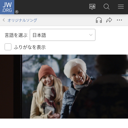
JW.ORG
ロ
サ
JW.ORG
メ
グ
イ
の
ニ
イ
オリジナルソング
ト
検
を
ン
の
索
表
（新
言語を選ぶ
言
示
し
語
い
ふりがなを表示
を
タ
変
ブ
え
で
る
開
く）