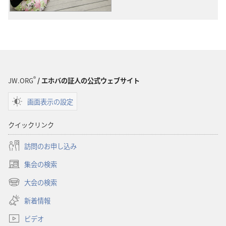
ダ
ダ
ウ
ウ
ン
ン
ロー
ロー
ド
ド
オ
オ
プ
プ
®
JW.ORG
/ エホバの証人の公式ウェブサイト
ショ
ショ
画面表示の設定
ン
ン
オ
オ
クイックリンク
リ
リ
ジ
ジ
訪問のお申し込み
ナ
ナ
集会の検索
ル
ル
（新
ソ
ソ
し
大会の検索
（新
い
ン
ン
し
新着情報
タ
グ
グ
い
ブ
ビデオ
タ
で