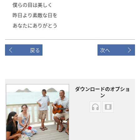
僕らの目は美しく
昨日より素敵な日を
あなたにありがとう
戻る
次へ
ダウンロードのオプショ
ン
オー
ビ
ディ
デ
オ
オ
の
の