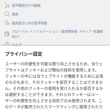
ブ
開
音声解説付きの動画
で
く）
開
検索
く）
臨床医のための医学情報
グローバル･インフォメーション（政府関係者･メディア･有識者
向け）
ヘルプ
プライバシー設定
寄付
（新
ユーザーの利便性を可能な限り向上させるため，当ウェ
し
ブサイトはクッキーおよび類似の技術を使用します。
い
ものみの塔 オンライン・ライブラリー
（新
タ
クッキーの中には当ウェブサイトが機能するために必須
し
ブ
®
のものもあり，そのクッキーを拒否することはできませ
JW Hub
い
（新
で
ん。その他のクッキーの使用を受け入れるか拒否するか
タ
し
開
®
JW Library
ブ
は選択することができます。それらのクッキーはユー
い
く）
で
タ
ザーの利便性を向上させる目的でのみ使用されます。こ
®
Watchtower Library
開
ブ
のデータが販売されたりマーケティングに使用されたり
く）
で