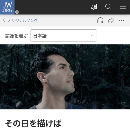
JW.ORG
ロ
サ
JW.ORG
メ
グ
イ
の
ニ
イ
オリジナルソング
ト
検
を
ン
の
索
表
（新
言語を選ぶ
言
示
し
語
い
を
タ
変
ブ
え
で
る
開
く）
その日を描けば