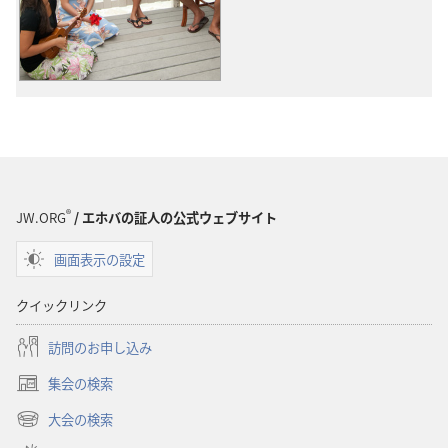
オ
オ
の
の
ダ
ダ
ウ
ウ
ン
ン
ロー
ロー
ド
ド
オ
オ
プ
プ
®
JW.ORG
/ エホバの証人の公式ウェブサイト
ショ
ショ
画面表示の設定
ン
ン
オ
オ
クイックリンク
リ
リ
ジ
ジ
訪問のお申し込み
ナ
ナ
集会の検索
ル
ル
（新
ソ
ソ
し
大会の検索
（新
い
ン
ン