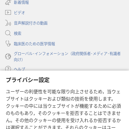
し
新着情報
タ
グ
グ
い
ブ
ビデオ
タ
で
ブ
開
音声解説付きの動画
で
く）
開
検索
く）
臨床医のための医学情報
グローバル･インフォメーション（政府関係者･メディア･有識者
向け）
ヘルプ
プライバシー設定
寄付
（新
ユーザーの利便性を可能な限り向上させるため，当ウェ
し
ブサイトはクッキーおよび類似の技術を使用します。
い
ものみの塔 オンライン・ライブラリー
（新
タ
クッキーの中には当ウェブサイトが機能するために必須
し
ブ
®
のものもあり，そのクッキーを拒否することはできませ
JW Hub
い
（新
で
ん。その他のクッキーの使用を受け入れるか拒否するか
タ
し
開
®
JW Library
ブ
は選択することができます。それらのクッキーはユー
い
く）