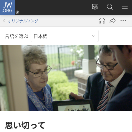
JW.ORG
ロ
サ
JW.ORG
メ
グ
イ
の
ニ
イ
オリジナルソング
ト
検
を
ン
の
索
表
（新
言語を選ぶ
言
示
し
語
い
を
タ
変
ブ
え
で
る
開
く）
思い切って