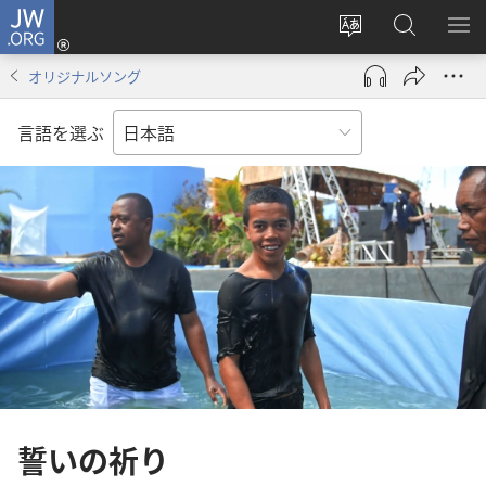
JW.ORG
ロ
サ
JW.ORG
メ
グ
イ
の
ニ
イ
オリジナルソング
ト
検
を
ン
の
索
表
（新
言語を選ぶ
言
示
し
語
い
を
タ
変
ブ
え
で
る
開
く）
誓いの祈り