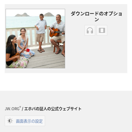
ダウンロードのオプショ
ン
オー
ビ
ディ
デ
オ
オ
の
の
ダ
ダ
ウ
ウ
ン
ン
ロー
ロー
ド
ド
オ
オ
プ
プ
®
JW.ORG
/ エホバの証人の公式ウェブサイト
ショ
ショ
画面表示の設定
ン
ン
オ
オ