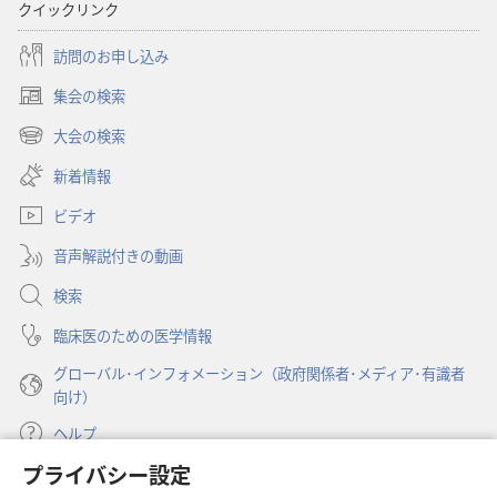
クイックリンク
リ
リ
ジ
ジ
訪問のお申し込み
ナ
ナ
集会の検索
ル
ル
（新
ソ
ソ
し
大会の検索
（新
い
ン
ン
し
新着情報
タ
グ
グ
い
ブ
ビデオ
タ
で
ブ
開
音声解説付きの動画
で
く）
開
検索
く）
臨床医のための医学情報
グローバル･インフォメーション（政府関係者･メディア･有識者
向け）
ヘルプ
プライバシー設定
寄付