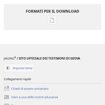
FORMATI PER IL DOWNLOAD
Opzioni
per
il
download
delle
pubblicazioni
SVEGLIATEVI!
®
JW.ORG
/ SITO UFFICIALE DEI TESTIMONI DI GEOVA
Marzo 2009
Imposta tema
Collegamenti rapidi
Chiedi di essere contattato
Vieni a una delle nostre adunanze
(apre
una