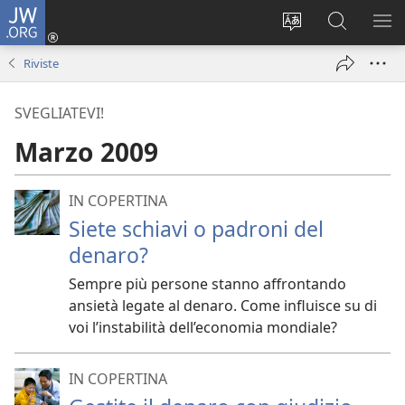
JW.ORG
Accedi
(apre
Modificare
Cerca
MO
una
la
in
ME
Riviste
nuova
lingua
JW.ORG
finestra)
del
SVEGLIATEVI!
sito
Marzo 2009
IN COPERTINA
Siete schiavi o padroni del
denaro?
Sempre più persone stanno affrontando
ansietà legate al denaro. Come influisce su di
voi l’instabilità dell’economia mondiale?
IN COPERTINA