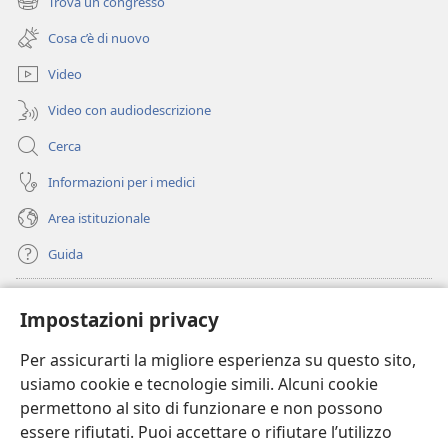
Trova un congresso
(apre
nuova
una
finestra)
Cosa c’è di nuovo
nuova
finestra)
Video
Video con audiodescrizione
Cerca
Informazioni per i medici
Area istituzionale
Guida
Donazioni
(apre
Impostazioni privacy
una
nuova
Per assicurarti la migliore esperienza su questo sito,
BIBLIOTECA ONLINE Watchtower
(apre
finestra)
usiamo cookie e tecnologie simili. Alcuni cookie
una
®
JW Hub
permettono al sito di funzionare e non possono
nuova
(apre
finestra)
essere rifiutati. Puoi accettare o rifiutare l’utilizzo
una
®