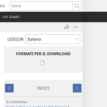
edi
pre
Cerca
a
CHI SIAMO
ova
nestra)
LEGGI IN
FORMATI PER IL DOWNLOAD
Opzioni
per
il
download
INDICE
delle
Precedente
Successivo
pubblicazioni
SVEGLIATEVI!
IN COPERTINA
Marzo 2009