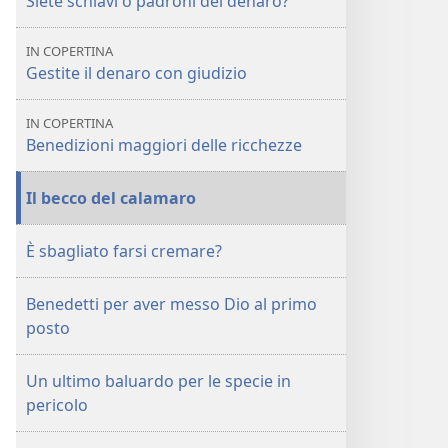
Siete schiavi o padroni del denaro?
IN COPERTINA
Gestite il denaro con giudizio
IN COPERTINA
Benedizioni maggiori delle ricchezze
Il becco del calamaro
È sbagliato farsi cremare?
Benedetti per aver messo Dio al primo
posto
Un ultimo baluardo per le specie in
pericolo