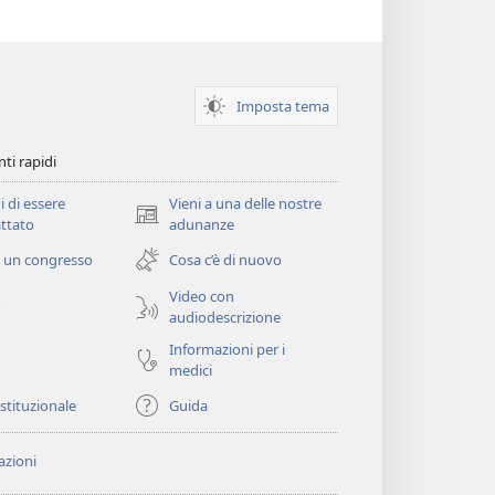
Imposta tema
ti rapidi
i di essere
Vieni a una delle nostre
(apre
ttato
adunanze
una
 un congresso
Cosa c’è di nuovo
nuova
finestra)
Video con
o
audiodescrizione
Informazioni per i
medici
istituzionale
Guida
zioni