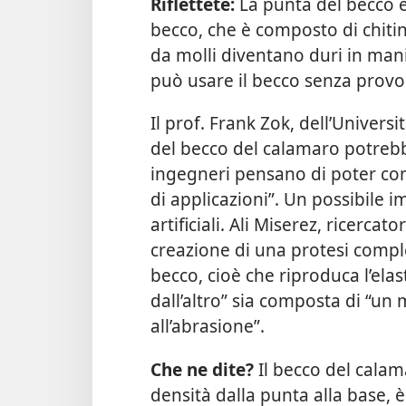
Riflettete:
La punta del becco è 
becco, che è composto di chitin
da molli diventano duri in ma
può usare il becco senza provoc
Il prof. Frank Zok, dell’Universi
del becco del calamaro potrebbe
ingegneri pensano di poter com
di applicazioni”. Un possibile i
artificiali. Ali Miserez, ricercat
creazione di una protesi compl
becco, cioè che riproduca l’elast
dall’altro” sia composta di “un 
all’abrasione”.
Che ne dite?
Il becco del calam
densità dalla punta alla base, è