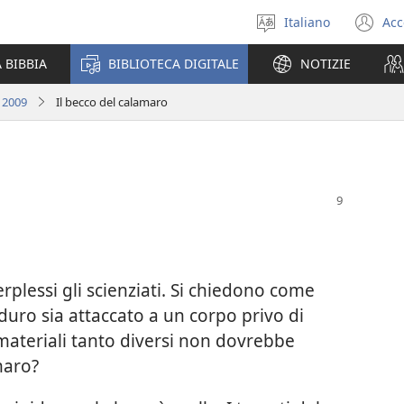
Italiano
Acc
Seleziona
(a
la
un
 BIBBIA
BIBLIOTECA DIGITALE
NOTIZIE
lingua
nu
fi
 2009
Il becco del calamaro
erplessi gli scienziati. Si chiedono come
 duro sia attaccato a un corpo privo di
materiali tanto diversi non dovrebbe
maro?