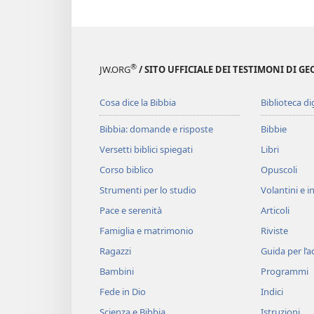
®
JW.ORG
/ SITO UFFICIALE DEI TESTIMONI DI GE
Cosa dice la Bibbia
Biblioteca di
Bibbia: domande e risposte
Bibbie
Versetti biblici spiegati
Libri
Corso biblico
Opuscoli
Strumenti per lo studio
Volantini e in
Pace e serenità
Articoli
Famiglia e matrimonio
Riviste
Ragazzi
Guida per l’
Bambini
Programmi
Fede in Dio
Indici
Scienza e Bibbia
Istruzioni