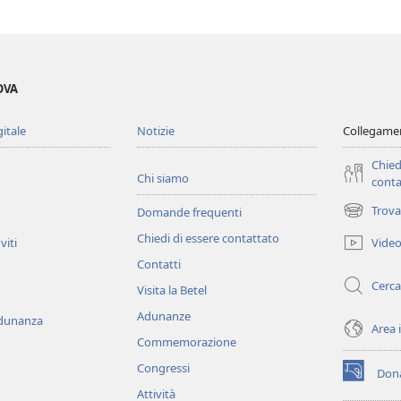
OVA
gitale
Notizie
Collegamen
Chied
Chi siamo
conta
Trova
Domande frequenti
(apre
una
Chiedi di essere contattato
Vide
viti
nuova
Contatti
finestra)
Cerca
Visita la Betel
Adunanze
adunanza
Area 
Commemorazione
Congressi
Dona
(apre
Attività
una