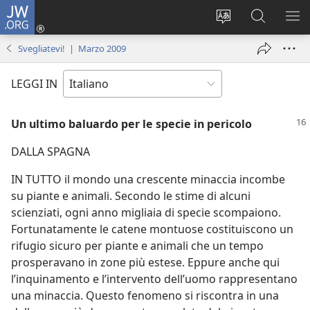
JW.ORG
Accedi
(apre
Modificare
Cerca
MO
una
la
in
ME
Svegliatevi! | Marzo 2009
nuova
lingua
JW.ORG
finestra)
del
LEGGI IN
sito
Un ultimo baluardo per le specie in pericolo
DALLA SPAGNA
IN TUTTO il mondo una crescente minaccia incombe
su piante e animali. Secondo le stime di alcuni
scienziati, ogni anno migliaia di specie scompaiono.
Fortunatamente le catene montuose costituiscono un
rifugio sicuro per piante e animali che un tempo
prosperavano in zone più estese. Eppure anche qui
l’inquinamento e l’intervento dell’uomo rappresentano
una minaccia. Questo fenomeno si riscontra in una