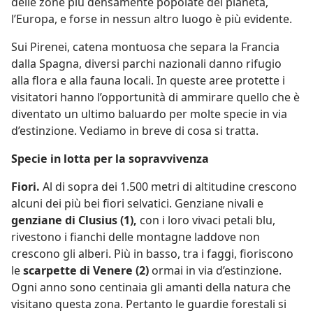
delle zone più densamente popolate del pianeta,
l’Europa, e forse in nessun altro luogo è più evidente.
Sui Pirenei, catena montuosa che separa la Francia
dalla Spagna, diversi parchi nazionali danno rifugio
alla flora e alla fauna locali. In queste aree protette i
visitatori hanno l’opportunità di ammirare quello che è
diventato un ultimo baluardo per molte specie in via
d’estinzione. Vediamo in breve di cosa si tratta.
Specie in lotta per la sopravvivenza
Fiori.
Al di sopra dei 1.500 metri di altitudine crescono
alcuni dei più bei fiori selvatici. Genziane nivali e
genziane di Clusius (1),
con i loro vivaci petali blu,
rivestono i fianchi delle montagne laddove non
crescono gli alberi. Più in basso, tra i faggi, fioriscono
le
scarpette di Venere (2)
ormai in via d’estinzione.
Ogni anno sono centinaia gli amanti della natura che
visitano questa zona. Pertanto le guardie forestali si