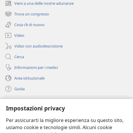
Vieni a una delle nostre adunanze
(apre
una
Trova un congresso
(apre
nuova
una
finestra)
Cosa c’è di nuovo
nuova
finestra)
Video
Video con audiodescrizione
Cerca
Informazioni per i medici
Area istituzionale
Guida
Donazioni
(apre
Impostazioni privacy
una
nuova
Per assicurarti la migliore esperienza su questo sito,
BIBLIOTECA ONLINE Watchtower
(apre
finestra)
usiamo cookie e tecnologie simili. Alcuni cookie
una
®