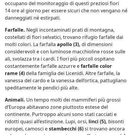
occupano del monitoraggio di questi preziosi fiori
14 ore al giorno per essere sicuri che non vengano né
danneggiati né estirpati.
Farfalle.
Negli incontaminati prati di montagna,
costellati di fiori selvatici, trovano rifugio farfalle dai
molti colori. La farfalla
apollo (3),
di dimensioni
considerevoli e con luminose macchioline rosse sulle
ali, svolazza tra i cardi. I fiori più piccoli ospitano
costantemente farfalle azzurre e
farfalle color
rame (4)
della famiglia dei Licenidi. Altre farfalle, la
vanessa del cardo e la vanessa dell’ortica, pattugliano
speditamente le pendici più alte.
Animali.
Un tempo molti dei mammiferi più grossi
d’Europa abitavano zone piuttosto estese del
continente. Purtroppo alcuni sono stati cacciati e
ridotti quasi all’estinzione. Lupi, orsi,
linci (5),
bisonti
europei, camosci e
stambecchi (6)
si trovano ancora