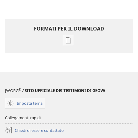
FORMATI PER IL DOWNLOAD
Opzioni
per
il
download
delle
pubblicazioni
SVEGLIATEVI!
®
JW.ORG
/ SITO UFFICIALE DEI TESTIMONI DI GEOVA
Marzo 2009
Imposta tema
Collegamenti rapidi
Chiedi di essere contattato