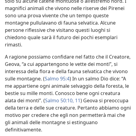
solo su alcune catene montuose o all’estremo nord. I
magnifici animali che vivono nelle riserve dei Pirenei
sono una prova vivente che un tempo queste
montagne pullulavano di fauna selvatica. Alcune
persone riflessive che visitano questi luoghi si
chiedono quale sarà il futuro dei pochi esemplari
rimasti.
A ragione possiamo confidare nel fatto che il Creatore,
Geova, “a cui appartengono le vette dei monti”, si
interessa della flora e della fauna selvatica che vivono
sulle montagne. (
Salmo 95:4
) In un salmo Dio dice: “A
me appartiene ogni animale selvaggio della foresta, le
bestie su mille monti. Conosco bene ogni creatura
alata dei monti”. (
Salmo 50:10, 11
) Geova si preoccupa
della terra e delle sue creature. Pertanto abbiamo ogni
motivo per credere che egli non permetterà mai che
gli animali delle montagne si estinguano
definitivamente.