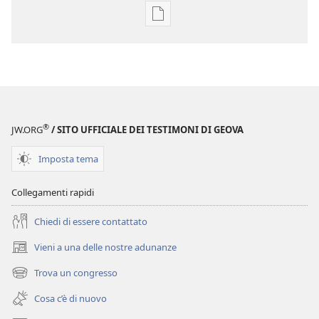
Opzioni
per
il
download
delle
pubblicazioni
SVEGLIATEVI!
®
JW.ORG
/ SITO UFFICIALE DEI TESTIMONI DI GEOVA
Marzo 2009
Imposta tema
Collegamenti rapidi
Chiedi di essere contattato
Vieni a una delle nostre adunanze
(apre
una
Trova un congresso
(apre
nuova
una
finestra)
Cosa c’è di nuovo
nuova