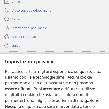
finestra)
Video
Video con audiodescrizione
Cerca
Informazioni per i medici
Area istituzionale
Guida
Donazioni
(apre
Impostazioni privacy
una
nuova
Per assicurarti la migliore esperienza su questo sito,
BIBLIOTECA ONLINE Watchtower
(apre
finestra)
usiamo cookie e tecnologie simili. Alcuni cookie
una
®
JW Hub
permettono al sito di funzionare e non possono
nuova
(apre
finestra)
essere rifiutati. Puoi accettare o rifiutare l’utilizzo
una
®
JW Library
nuova
degli altri cookie, che usiamo al solo scopo di
finestra)
permetterti una migliore esperienza di navigazione.
®
Watchtower Library
Nessuno di questi dati sarà mai venduto a terzi o