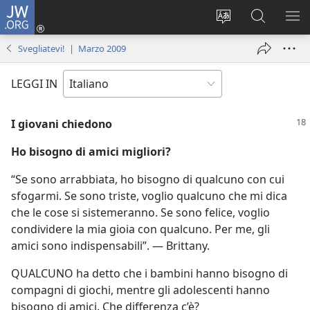
JW.ORG
Accedi
(apre
Modificare
Cerca
MO
una
la
in
ME
Svegliatevi! | Marzo 2009
nuova
lingua
JW.ORG
finestra)
del
LEGGI IN
sito
I giovani chiedono
Ho bisogno di amici migliori?
“Se sono arrabbiata, ho bisogno di qualcuno con cui
sfogarmi. Se sono triste, voglio qualcuno che mi dica
che le cose si sistemeranno. Se sono felice, voglio
condividere la mia gioia con qualcuno. Per me, gli
amici sono indispensabili”. — Brittany.
QUALCUNO ha detto che i bambini hanno bisogno di
compagni di giochi, mentre gli adolescenti hanno
bisogno di amici. Che differenza c’è?