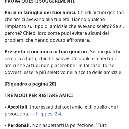
PROVA QUESTI SUGGERIMENTI
Parla in famiglia dei tuoi amici.
Chiedi ai tuoi genitori
che amici avevano alla tua età. Hanno qualche
rimpianto sul tipo di amicizie che avevano scelto? Se sì,
perché? Chiedi loro come puoi evitare alcuni dei
problemi che hanno dovuto affrontare.
Presenta i tuoi amici ai tuoi genitori.
Se hai qualche
remora a farlo, chiediti
perché.
C’è qualcosa nei tuoi
amici che ai tuoi non piacerebbe? In tal caso, forse
dovresti essere più selettivo nella scelta delle amicizie.
[Riquadro a pagina 20]
TRE MODI PER RESTARE AMICI
▪
Ascoltali.
Interessati dei tuoi amici e di quello che li
preoccupa. —
Filippesi 2:4
.
▪
Perdonali.
Non aspettarti la perfezione. “Tutti