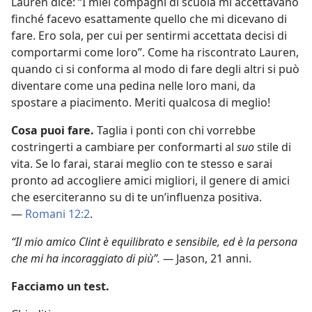
Lauren dice: “I miei compagni di scuola mi accettavano
finché facevo esattamente quello che mi dicevano di
fare. Ero sola, per cui per sentirmi accettata decisi di
comportarmi come loro”. Come ha riscontrato Lauren,
quando ci si conforma al modo di fare degli altri si può
diventare come una pedina nelle loro mani, da
spostare a piacimento. Meriti qualcosa di meglio!
Cosa puoi fare.
Taglia i ponti con chi vorrebbe
costringerti a cambiare per conformarti al
suo
stile di
vita. Se lo farai, starai meglio con te stesso e sarai
pronto ad accogliere amici migliori, il genere di amici
che eserciteranno su di te un’influenza positiva.
—
Romani 12:2
.
“Il mio amico Clint è equilibrato e sensibile, ed è la persona
che mi ha incoraggiato di più”. —
Jason, 21 anni.
Facciamo un test.