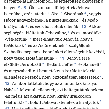
ősapáitokat Egyiptomból, és letelepítsék őket ezen a
m
9
helyen
.
Ők azonban elfelejtették Jehova
n
o
*
Istenüket, ezért átadta
őket
Siserának
, vagyis
p
Hácor hadvezérének, a filiszteusoknak
és Moáb
q
10
királyának
, és ezek harcoltak ellenük.
Akkor
r
segítségért kiáltottak Jehovához,
és ezt mondták:
s
»Vétkeztünk,
mert elhagytuk Jehovát, hogy a
t
u
Baáloknak
és az Astóreteknek
szolgáljunk.
Szabadíts meg most bennünket ellenségeink kezéből,
11
hogy téged szolgálhassunk!«
Jehova erre
v
w
x
elküldte Jerubbaált
, Bedánt, Jeftét
és Sámuelt
,
és megszabadított benneteket a körülöttetek élő
y
ellenségek kezéből, hogy biztonságban élhessetek
.
12
Amikor láttátok, hogy az ammoniták királya,
z
Náhás
felvonult ellenetek, ezt hajtogattátok nekem:
»Mi mégis azt akarjuk, hogy király uralkodjon
a
b
felettünk!«
, holott Jehova Istenetek a királyotok
.
13