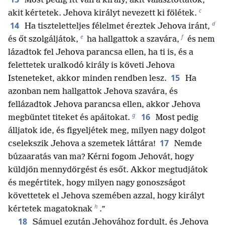
Most pedig itt van a király, akit választottatok,
c
akit kértetek. Jehova királyt nevezett ki fölétek.
d
14
Ha tiszteletteljes félelmet éreztek Jehova iránt,
e
f
és őt szolgáljátok,
ha hallgattok a szavára,
és nem
lázadtok fel Jehova parancsa ellen, ha ti is, és a
felettetek uralkodó király is követi Jehova
15
Isteneteket, akkor minden rendben lesz.
Ha
azonban nem hallgattok Jehova szavára, és
fellázadtok Jehova parancsa ellen, akkor Jehova
g
16
megbüntet titeket és apáitokat.
Most pedig
álljatok ide, és figyeljétek meg, milyen nagy dolgot
17
cselekszik Jehova a szemetek láttára!
Nemde
búzaaratás van ma? Kérni fogom Jehovát, hogy
küldjön mennydörgést és esőt. Akkor megtudjátok
és megértitek, hogy milyen nagy gonoszságot
követtetek el Jehova szemében azzal, hogy királyt
h
kértetek magatoknak
.”
18
Sámuel ezután Jehovához fordult, és Jehova