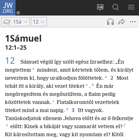
JW.ORG
Bejelentkezés
(opens
Oldal
Keresés
ME
new
nyelvének
a jw.org
ME
1Sá
12
window)
megváltoztatás
honlapon
1Sámuel
12:1–25
12
Sámuel végül így szólt egész Izraelhez: „Én
*
megtettem
mindent, amit kértetek tőlem, és királyt
a
2
neveztem ki, hogy uralkodjon fölöttetek.
Most
b
*
tehát itt a király, aki vezet titeket
.
Én már
megöregedtem és megőszültem, a fiaim pedig
c
közöttetek vannak.
Fiatalkoromtól vezettelek
d
3
titeket mind a mai napig.
Itt vagyok.
Tanúskodjatok ellenem Jehova előtt és az ő felkentje
e
f
előtt: Kinek a bikáját vagy szamarát vettem el?
Kit károsítottam meg, vagy kit nyomtam el? Kitől