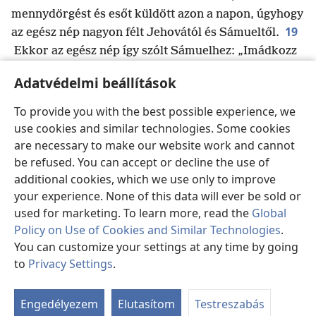
mennydörgést és esőt küldött azon a napon, úgyhogy
19
az egész nép nagyon félt Jehovától és Sámueltől.
Ekkor az egész nép így szólt Sámuelhez: „Imádkozz
i
Jehovához, a te Istenedhez a szolgáidért,
hisz nem
Adatvédelmi beállítások
akarunk meghalni. Mert csak tetéztük minden
bűnünket azzal a gonoszsággal, hogy királyt
To provide you with the best possible experience, we
kértünk.”
use cookies and similar technologies. Some cookies
20
Sámuel erre ezt mondta a népnek: „Ne
are necessary to make our website work and cannot
féljetek! Már elkövettétek mindezt a gonoszságot.
be refused. You can accept or decline the use of
j
additional cookies, which we use only to improve
Csak ne hagyjatok fel Jehova követésével.
Teljes
your experience. None of this data will ever be sold or
k
21
szívvel szolgáljátok Jehovát.
Ne kezdjetek
used for marketing. To learn more, read the
Global
l
hiábavalóságokat
követni, amelyeknek semmi
Policy on Use of Cookies and Similar Technologies
.
m
haszna,
és nem tudnak megszabadítani, mert
You can customize your settings at any time by going
22
hiábavalóságok azok.
Jehova nem hagyja el
to
Privacy Settings
.
n
o
népét
az ő nagy nevéért
, mert Jehova
Ta
p
23
ab
elhatározta, hogy a népévé tesz titeket
.
Engedélyezem
Elutasítom
Testreszabás
Számomra pedig elképzelhetetlen, hogy vétkezzek