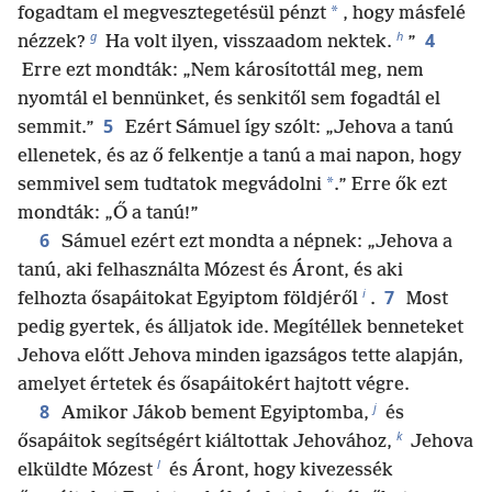
*
fogadtam el megvesztegetésül pénzt
, hogy másfelé
g
h
4
nézzek?
Ha volt ilyen, visszaadom nektek.
”
Erre ezt mondták: „Nem károsítottál meg, nem
nyomtál el bennünket, és senkitől sem fogadtál el
5
semmit.”
Ezért Sámuel így szólt: „Jehova a tanú
ellenetek, és az ő felkentje a tanú a mai napon, hogy
*
semmivel sem tudtatok megvádolni
.” Erre ők ezt
mondták: „Ő a tanú!”
6
Sámuel ezért ezt mondta a népnek: „Jehova a
tanú, aki felhasználta Mózest és Áront, és aki
i
7
felhozta ősapáitokat Egyiptom földjéről
.
Most
pedig gyertek, és álljatok ide. Megítéllek benneteket
Jehova előtt Jehova minden igazságos tette alapján,
amelyet értetek és ősapáitokért hajtott végre.
j
8
Amikor Jákob bement Egyiptomba,
és
k
ősapáitok segítségért kiáltottak Jehovához,
Jehova
l
elküldte Mózest
és Áront, hogy kivezessék