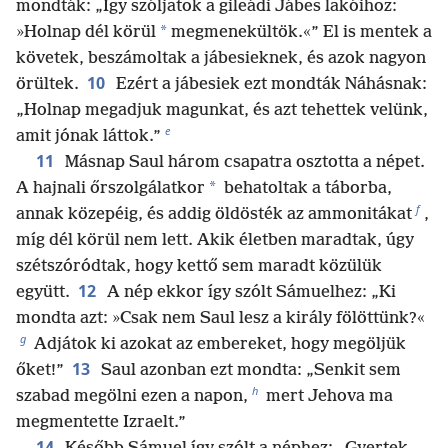
mondták: „Így szóljatok a gileádi Jábes lakóihoz:
*
»Holnap dél körül
megmenekültök.«” El is mentek a
követek, beszámoltak a jábesieknek, és azok nagyon
10
örültek.
Ezért a jábesiek ezt mondták Náhásnak:
„Holnap megadjuk magunkat, és azt tehettek velünk,
e
amit jónak láttok.”
11
Másnap Saul három csapatra osztotta a népet.
*
A hajnali őrszolgálatkor
behatoltak a táborba,
f
annak közepéig, és addig öldösték az ammonitákat
,
míg dél körül nem lett. Akik életben maradtak, úgy
szétszóródtak, hogy kettő sem maradt közülük
12
együtt.
A nép ekkor így szólt Sámuelhez: „Ki
mondta azt: »Csak nem Saul lesz a király fölöttünk?«
g
Adjátok ki azokat az embereket, hogy megöljük
13
őket!”
Saul azonban ezt mondta: „Senkit sem
h
szabad megölni ezen a napon,
mert Jehova ma
megmentette Izraelt.”
14