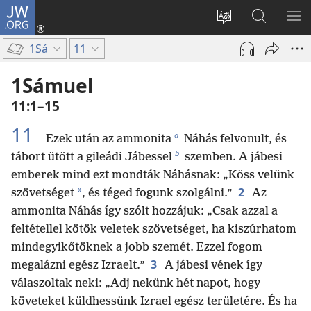
JW.ORG
Bejelentkezés
(opens
Oldal
Keresés
ME
new
nyelvének
a jw.org
ME
1Sá
11
window)
megváltoztatás
honlapon
1Sámuel
11:1–15
11
a
Ezek után az ammonita
Náhás felvonult, és
b
tábort ütött a gileádi Jábessel
szemben. A jábesi
emberek mind ezt mondták Náhásnak: „Köss velünk
2
*
szövetséget
, és téged fogunk szolgálni.”
Az
ammonita Náhás így szólt hozzájuk: „Csak azzal a
feltétellel kötök veletek szövetséget, ha kiszúrhatom
mindegyikőtöknek a jobb szemét. Ezzel fogom
3
megalázni egész Izraelt.”
A jábesi vének így
válaszoltak neki: „Adj nekünk hét napot, hogy
követeket küldhessünk Izrael egész területére. És ha