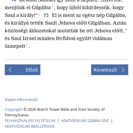
Később Sámuel így szólt a néphez: „Gyertek,
i
menjünk el Gilgálba
, hogy újból kihirdessük, hogy
j
15
Saul a király!”
El is ment az egész nép Gilgálba,
és királlyá tették Sault Jehova előtt Gilgálban. Aztán
k
közösségi áldozatokat mutattak be ott Jehova előtt,
és Saul Izrael minden férfiával együtt vidáman
l
ünnepelt
.
Előző
Következő
Kiadói információk
Copyright
©
2026
Watch Tower Bible and Tract Society of
Pennsylvania.
FELHASZNÁLÁSI FELTÉTELEK
|
ADATVÉDELMI SZABÁLYZAT
|
ADATVÉDELMI BEÁLLÍTÁSOK