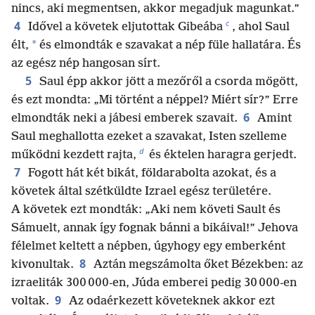
nincs, aki megmentsen, akkor megadjuk magunkat.”
c
4
Idővel a követek eljutottak Gibeába
, ahol Saul
*
élt,
és elmondták e szavakat a nép füle hallatára. És
az egész nép hangosan sírt.
5
Saul épp akkor jött a mezőről a csorda mögött,
és ezt mondta: „Mi történt a néppel? Miért sír?” Erre
6
elmondták neki a jábesi emberek szavait.
Amint
Saul meghallotta ezeket a szavakat, Isten szelleme
d
működni kezdett rajta,
és éktelen haragra gerjedt.
7
Fogott hát két bikát, földarabolta azokat, és a
követek által szétküldte Izrael egész területére.
A követek ezt mondták: „Aki nem követi Sault és
Sámuelt, annak így fognak bánni a bikáival!” Jehova
félelmet keltett a népben, úgyhogy egy emberként
8
kivonultak.
Aztán megszámolta őket Bézekben: az
izraeliták 300 000-en, Júda emberei pedig 30 000-en
9
voltak.
Az odaérkezett követeknek akkor ezt