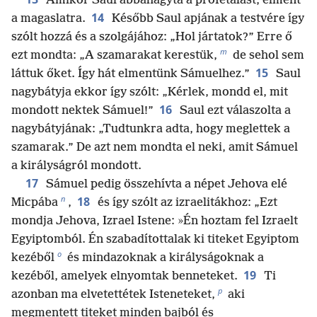
Amikor Saul abbahagyta a prófétálást, elment
14
a magaslatra.
Később Saul apjának a testvére így
szólt hozzá és a szolgájához: „Hol jártatok?” Erre ő
m
ezt mondta: „A szamarakat kerestük,
de sehol sem
15
láttuk őket. Így hát elmentünk Sámuelhez.”
Saul
nagybátyja ekkor így szólt: „Kérlek, mondd el, mit
16
mondott nektek Sámuel!”
Saul ezt válaszolta a
nagybátyjának: „Tudtunkra adta, hogy meglettek a
szamarak.” De azt nem mondta el neki, amit Sámuel
a királyságról mondott.
17
Sámuel pedig összehívta a népet Jehova elé
n
18
Micpába
,
és így szólt az izraelitákhoz: „Ezt
mondja Jehova, Izrael Istene: »Én hoztam fel Izraelt
Egyiptomból. Én szabadítottalak ki titeket Egyiptom
o
kezéből
és mindazoknak a királyságoknak a
19
kezéből, amelyek elnyomtak benneteket.
Ti
p
azonban ma elvetettétek Isteneteket,
aki
megmentett titeket minden bajból és