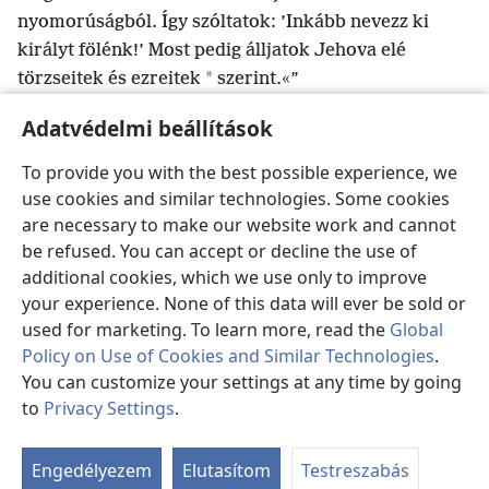
nyomorúságból. Így szóltatok: ’Inkább nevezz ki
királyt fölénk!’ Most pedig álljatok Jehova elé
*
törzseitek és ezreitek
szerint.«”
20
Sámuel tehát magához hívta Izrael minden
Adatvédelmi beállítások
q
r
törzsét,
és Benjámin törzsére esett a választás
.
21
Azután magához hívta Benjámin törzsét a
To provide you with the best possible experience, we
családjai szerint, és a matriták családjára esett a
use cookies and similar technologies. Some cookies
s
választás. Végül Kís fiára, Saulra esett a választás.
are necessary to make our website work and cannot
22
De amikor keresni kezdték, sehol sem találták.
be refused. You can accept or decline the use of
t
additional cookies, which we use only to improve
Így hát megkérdezték Jehovát:
„Itt van már ez az
your experience. None of this data will ever be sold or
ember?” Jehova így válaszolt: „Igen, elrejtőzött az úti
used for marketing. To learn more, read the
Global
23
holmi között.”
Odafutottak hát, és elhozták
Policy on Use of Cookies and Similar Technologies
.
onnan. Amikor megállt a nép között, egy fejjel
You can customize your settings at any time by going
u
24
magasabb volt, mint a nép többi tagja.
Sámuel
to
Privacy Settings
.
így szólt az egész néphez: „Látjátok, kit választott
Ta
v
ab
Jehova?
Nincs hozzá hasonló az egész nép között!”
Engedélyezem
Elutasítom
Testreszabás
Erre az egész nép kiáltozni kezdett: „Éljen sokáig a