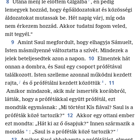
i
8
Utána menj le előttem Gilgálba
, én pedig
lemegyek hozzád, hogy égőáldozatokat és közösségi
áldozatokat mutassak be. Hét napig várj, míg oda
nem érkezem hozzád. Akkor tudatni fogom veled,
mit tegyél.”
9
Amint Saul megfordult, hogy elhagyja Sámuelt,
Isten másmilyenné változtatta a szívét. Mindezek a
10
jelek beteljesedtek azon a napon.
Elmentek hát
onnan a dombra, és Saul egy csoport prófétával
találkozott. Isten szelleme azonnal működni kezdett
j
k
11
rajta,
és ő prófétálni kezdett közöttük
.
Amikor mindazok, akik már ismerték korábbról,
látták, hogy a prófétákkal együtt prófétál, ezt
mondták egymásnak: „Mi történt Kís fiával? Saul is a
12
próféták közé tartozik?”
Akkor egy ottani ember
ezt mondta: „Hát ki az ő ősapjuk?” Innen származik a
l
*
mondás
: „Saul is a próféták közé tartozik?”
13