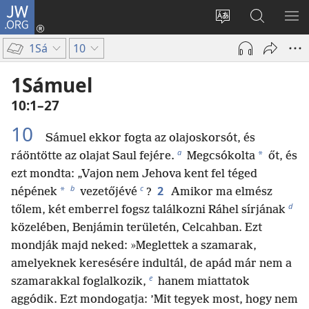
JW.ORG
Bejelentkezés
(opens
Oldal
Keresés
ME
new
nyelvének
a jw.org
ME
1Sá
10
window)
megváltoztatás
honlapon
1Sámuel
10:1–27
10
Sámuel ekkor fogta az olajoskorsót, és
a
*
ráöntötte az olajat Saul fejére.
Megcsókolta
őt, és
ezt mondta: „Vajon nem Jehova kent fel téged
b
c
2
*
népének
vezetőjévé
?
Amikor ma elmész
d
tőlem, két emberrel fogsz találkozni Ráhel sírjának
közelében, Benjámin területén, Celcahban. Ezt
mondják majd neked: »Meglettek a szamarak,
amelyeknek keresésére indultál, de apád már nem a
e
szamarakkal foglalkozik,
hanem miattatok
aggódik. Ezt mondogatja: ’Mit tegyek most, hogy nem