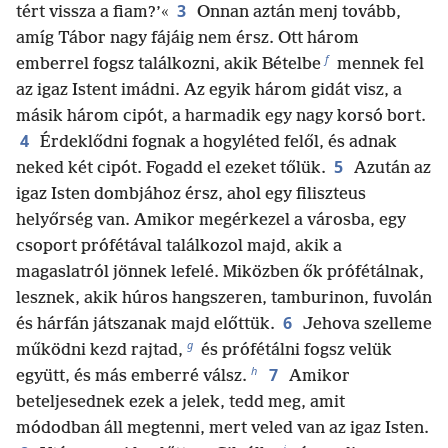
3
tért vissza a fiam?’«
Onnan aztán menj tovább,
amíg Tábor nagy fájáig nem érsz. Ott három
f
emberrel fogsz találkozni, akik Bételbe
mennek fel
az igaz Istent imádni. Az egyik három gidát visz, a
másik három cipót, a harmadik egy nagy korsó bort.
4
Érdeklődni fognak a hogyléted felől, és adnak
5
neked két cipót. Fogadd el ezeket tőlük.
Azután az
igaz Isten dombjához érsz, ahol egy filiszteus
helyőrség van. Amikor megérkezel a városba, egy
csoport prófétával találkozol majd, akik a
magaslatról jönnek lefelé. Miközben ők prófétálnak,
lesznek, akik húros hangszeren, tamburinon, fuvolán
6
és hárfán játszanak majd előttük.
Jehova szelleme
g
működni kezd rajtad,
és prófétálni fogsz velük
h
7
együtt, és más emberré válsz.
Amikor
beteljesednek ezek a jelek, tedd meg, amit
módodban áll megtenni, mert veled van az igaz Isten.