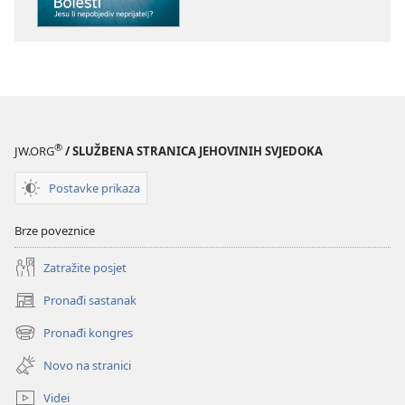
SE!
SE!
Bolesti
Bolesti
–
–
jesu
jesu
li
li
nepobjediv
nepobjediv
neprijatelj?
neprijatelj?
®
JW.ORG
/ SLUŽBENA STRANICA JEHOVINIH SVJEDOKA
Postavke prikaza
Brze poveznice
Zatražite posjet
Pronađi sastanak
(otvara
se
Pronađi kongres
(otvara
novi
se
prozor)
Novo na stranici
novi
prozor)
Videi