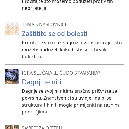
Pročitajte što možemo poduzeti protiv tih
neprijatelja.
TEMA S NASLOVNICE
Zaštitite se od bolesti
Pročitajte što može ugroziti vaše zdravlje i što
možete poduzeti kako biste se othrvali
bolestima.
IGRA SLUČAJA ILI ČUDO STVARANJA?
Dagnjine niti
Dagnje se svojim nitima snažno pričvrste za
površinu. Znanstvenici su uvidjeli da bi se
struktura tih niti mogla primijeniti na raznim
područjima.
SAVJETI ZA OBITELJ