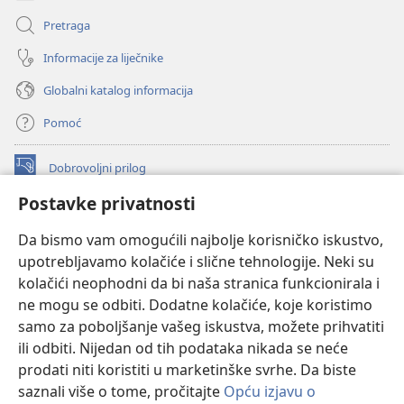
Pretraga
Informacije za liječnike
Globalni katalog informacija
Pomoć
Dobrovoljni prilog
(otvara
se
Postavke privatnosti
novi
INTERNETSKA BIBLIOTEKA Watchtower
(otvara
prozor)
Da bismo vam omogućili najbolje korisničko iskustvo,
se
®
JW Hub
upotrebljavamo kolačiće i slične tehnologije. Neki su
novi
(otvara
prozor)
kolačići neophodni da bi naša stranica funkcionirala i
se
®
JW Library
novi
ne mogu se odbiti. Dodatne kolačiće, koje koristimo
prozor)
samo za poboljšanje vašeg iskustva, možete prihvatiti
Watchtower Library
ili odbiti. Nijedan od tih podataka nikada se neće
prodati niti koristiti u marketinške svrhe. Da biste
saznali više o tome, pročitajte
Opću izjavu o