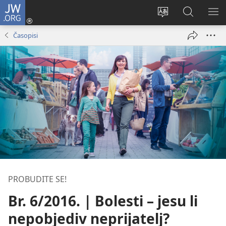
JW.ORG
Prijava
(otvara
Promijeni
JW.ORG
PO
se
jezik
|
IZ
Časopisi
novi
Pretraga
prozor)
PROBUDITE SE!
Br. 6/2016. | Bolesti – jesu li
nepobjediv neprijatelj?