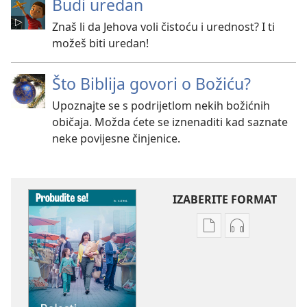
Budi uredan
Znaš li da Jehova voli čistoću i urednost? I ti
možeš biti uredan!
Što Biblija govori o Božiću?
Upoznajte se s podrijetlom nekih božićnih
običaja. Možda ćete se iznenaditi kad saznate
neke povijesne činjenice.
IZABERITE FORMAT
Postavke
Postavke
preuzimanja
preuzimanja
naših
zvučnih
izdanja
sadržaja
PROBUDITE
PROBUDITE