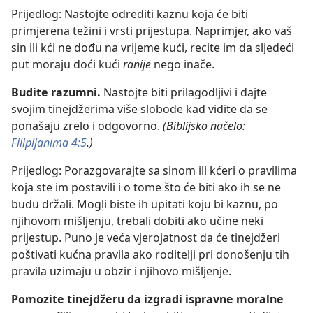
Prijedlog: Nastojte odrediti kaznu koja će biti
primjerena težini i vrsti prijestupa. Naprimjer, ako vaš
sin ili kći ne dođu na vrijeme kući, recite im da sljedeći
put moraju doći kući
ranije
nego inače.
Budite razumni.
Nastojte biti prilagodljivi i dajte
svojim tinejdžerima više slobode kad vidite da se
ponašaju zrelo i odgovorno.
(Biblijsko načelo:
Filipljanima 4:5
.)
Prijedlog: Porazgovarajte sa sinom ili kćeri o pravilima
koja ste im postavili i o tome što će biti ako ih se ne
budu držali. Mogli biste ih upitati koju bi kaznu, po
njihovom mišljenju, trebali dobiti ako učine neki
prijestup. Puno je veća vjerojatnost da će tinejdžeri
poštivati kućna pravila ako roditelji pri donošenju tih
pravila uzimaju u obzir i njihovo mišljenje.
Pomozite tinejdžeru da izgradi ispravne moralne