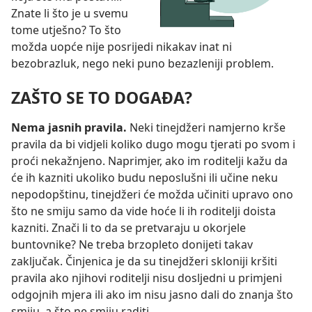
Znate li što je u svemu
tome utješno? To što
možda uopće nije posrijedi nikakav inat ni
bezobrazluk, nego neki puno bezazleniji problem.
ZAŠTO SE TO DOGAĐA?
Nema jasnih pravila.
Neki tinejdžeri namjerno krše
pravila da bi vidjeli koliko dugo mogu tjerati po svom i
proći nekažnjeno. Naprimjer, ako im roditelji kažu da
će ih kazniti ukoliko budu neposlušni ili učine neku
nepodopštinu, tinejdžeri će možda učiniti upravo ono
što ne smiju samo da vide hoće li ih roditelji doista
kazniti. Znači li to da se pretvaraju u okorjele
buntovnike? Ne treba brzopleto donijeti takav
zaključak. Činjenica je da su tinejdžeri skloniji kršiti
pravila ako njihovi roditelji nisu dosljedni u primjeni
odgojnih mjera ili ako im nisu jasno dali do znanja što
smiju, a što ne smiju raditi.