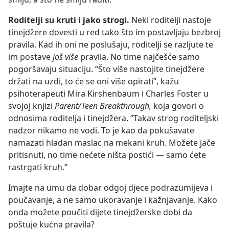
Roditelji su kruti i jako strogi.
Neki roditelji nastoje
tinejdžere dovesti u red tako što im postavljaju bezbroj
pravila. Kad ih oni ne poslušaju, roditelji se razljute te
im postave
još više
pravila. No time najčešće samo
pogoršavaju situaciju. “Što više nastojite tinejdžere
držati na uzdi, to će se oni više opirati”, kažu
psihoterapeuti Mira Kirshenbaum i Charles Foster u
svojoj knjizi
Parent/Teen Breakthrough,
koja govori o
odnosima roditelja i tinejdžera. “Takav strog roditeljski
nadzor nikamo ne vodi. To je kao da pokušavate
namazati hladan maslac na mekani kruh. Možete jače
pritisnuti, no time nećete ništa postići — samo ćete
rastrgati kruh.”
Imajte na umu da dobar odgoj djece podrazumijeva i
poučavanje, a ne samo ukoravanje i kažnjavanje. Kako
onda možete poučiti dijete tinejdžerske dobi da
poštuje kućna pravila?