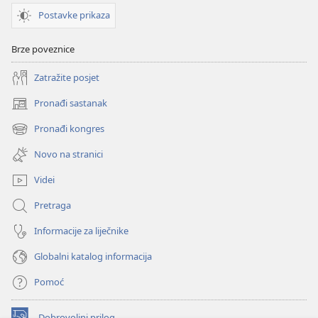
Postavke prikaza
Brze poveznice
Zatražite posjet
Pronađi sastanak
(otvara
se
Pronađi kongres
(otvara
novi
se
prozor)
Novo na stranici
novi
prozor)
Videi
Pretraga
Informacije za liječnike
Globalni katalog informacija
Pomoć
Dobrovoljni prilog