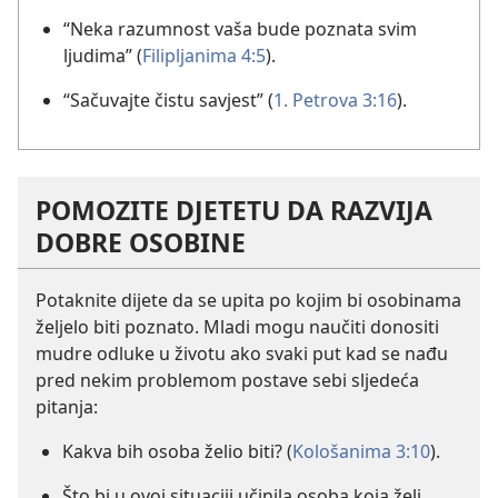
“Neka razumnost vaša bude poznata svim
ljudima” (
Filipljanima 4:5
).
“Sačuvajte čistu savjest” (
1. Petrova 3:16
).
POMOZITE DJETETU DA RAZVIJA
DOBRE OSOBINE
Potaknite dijete da se upita po kojim bi osobinama
željelo biti poznato. Mladi mogu naučiti donositi
mudre odluke u životu ako svaki put kad se nađu
pred nekim problemom postave sebi sljedeća
pitanja:
Kakva bih osoba želio biti? (
Kološanima 3:10
).
Što bi u ovoj situaciji učinila osoba koja želi