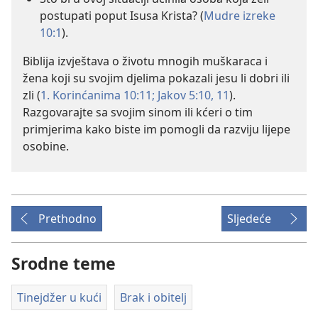
postupati poput Isusa Krista? (
Mudre izreke
10:1
).
Biblija izvještava o životu mnogih muškaraca i
žena koji su svojim djelima pokazali jesu li dobri ili
zli (
1. Korinćanima 10:11;
Jakov 5:10, 11
).
Razgovarajte sa svojim sinom ili kćeri o tim
primjerima kako biste im pomogli da razviju lijepe
osobine.
Prethodno
Sljedeće
Srodne teme
Tinejdžer u kući
Brak i obitelj