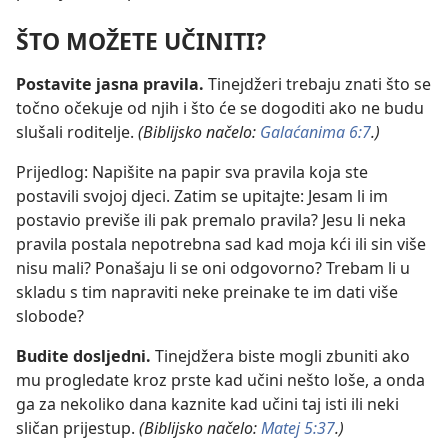
ŠTO MOŽETE UČINITI?
Postavite jasna pravila.
Tinejdžeri trebaju znati što se
točno očekuje od njih i što će se dogoditi ako ne budu
slušali roditelje.
(Biblijsko načelo:
Galaćanima 6:7
.)
Prijedlog: Napišite na papir sva pravila koja ste
postavili svojoj djeci. Zatim se upitajte: Jesam li im
postavio previše ili pak premalo pravila? Jesu li neka
pravila postala nepotrebna sad kad moja kći ili sin više
nisu mali? Ponašaju li se oni odgovorno? Trebam li u
skladu s tim napraviti neke preinake te im dati više
slobode?
Budite dosljedni.
Tinejdžera biste mogli zbuniti ako
mu progledate kroz prste kad učini nešto loše, a onda
ga za nekoliko dana kaznite kad učini taj isti ili neki
sličan prijestup.
(Biblijsko načelo:
Matej 5:37
.)