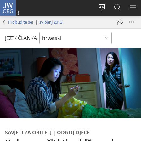
JW.ORG
Prijava
(otvara
Promijeni
JW.ORG
PO
se
jezik
|
IZ
Probudite se! | svibanj 2013.
novi
Pretraga
prozor)
JEZIK ČLANKA
SAVJETI ZA OBITELJ | ODGOJ DJECE