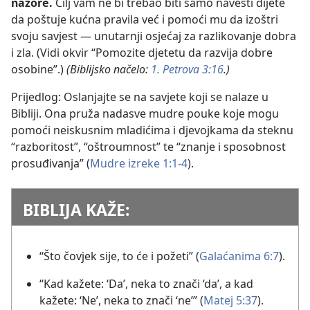
nazore.
Cilj vam ne bi trebao biti samo navesti dijete
da poštuje kućna pravila već i pomoći mu da izoštri
svoju savjest — unutarnji osjećaj za razlikovanje dobra
i zla. (Vidi okvir “Pomozite djetetu da razvija dobre
osobine”.)
(Biblijsko načelo:
1. Petrova 3:16
.)
Prijedlog: Oslanjajte se na savjete koji se nalaze u
Bibliji. Ona pruža nadasve mudre pouke koje mogu
pomoći neiskusnim mladićima i djevojkama da steknu
“razboritost”, “oštroumnost” te “znanje i sposobnost
prosuđivanja” (
Mudre izreke 1:1-4
).
BIBLIJA KAŽE:
“Što čovjek sije, to će i požeti” (
Galaćanima 6:7
).
“Kad kažete: ‘Da’, neka to znači ‘da’, a kad
kažete: ‘Ne’, neka to znači ‘ne’” (
Matej 5:37
).