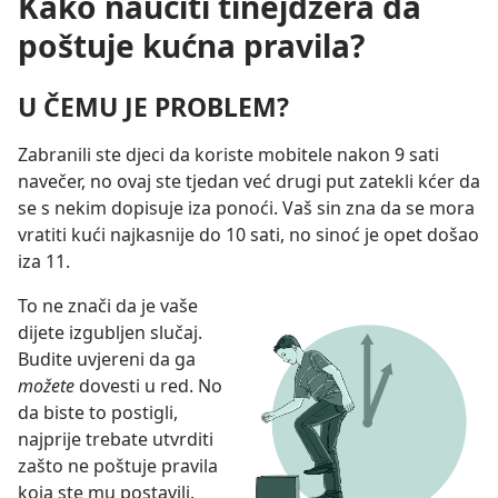
Kako naučiti tinejdžera da
poštuje kućna pravila?
U ČEMU JE PROBLEM?
Zabranili ste djeci da koriste mobitele nakon 9 sati
navečer, no ovaj ste tjedan već drugi put zatekli kćer da
se s nekim dopisuje iza ponoći. Vaš sin zna da se mora
vratiti kući najkasnije do 10 sati, no sinoć je opet došao
iza 11.
To ne znači da je vaše
dijete izgubljen slučaj.
Budite uvjereni da ga
možete
dovesti u red. No
da biste to postigli,
najprije trebate utvrditi
zašto ne poštuje pravila
koja ste mu postavili.