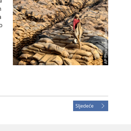
a
n
a
o
Sljedeće