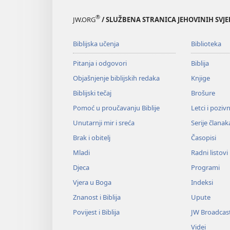
®
JW.ORG
/ SLUŽBENA STRANICA JEHOVINIH SVJ
Biblijska učenja
Biblioteka
Pitanja i odgovori
Biblija
Objašnjenje biblijskih redaka
Knjige
Biblijski tečaj
Brošure
Pomoć u proučavanju Biblije
Letci i poziv
Unutarnji mir i sreća
Serije članak
Brak i obitelj
Časopisi
Mladi
Radni listovi
Djeca
Programi
Vjera u Boga
Indeksi
Znanost i Biblija
Upute
Povijest i Biblija
JW Broadcas
Videi