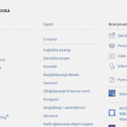
EDOKA
Vijesti
Brze povez
Zatra
O nama
Prona
(otvara
Najčešća pitanja
se
Videi
Zatražite posjet
novi
nice
prozor)
Infor
Kontakt
a
Razgledavanje Betela
Pom
Sastanci
Obilježavanje Kristove smrti
Dobr
(otvara
Kongresi
se
novi
Događanja i zanimljivosti
INT
prozor)
BIB
Iskustva
®
(otvara
ting
Wat
se
Naše djelovanje diljem svijeta
novi