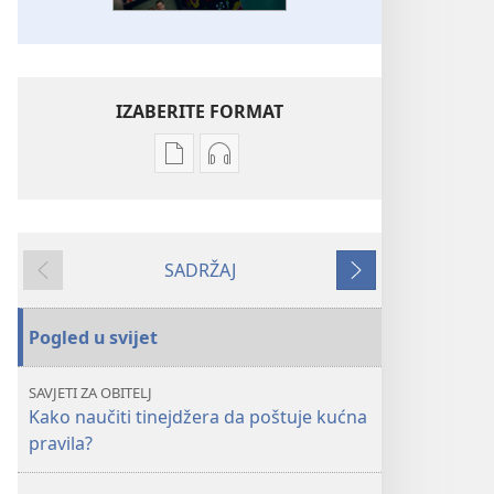
IZABERITE FORMAT
Postavke
Postavke
preuzimanja
preuzimanja
naših
zvučnih
izdanja
sadržaja
SADRŽAJ
PROBUDITE
PROBUDITE
Prethodno
Sljedeće
SE!
SE!
Kako
Kako
Pogled u svijet
se
se
zaštititi
zaštititi
SAVJETI ZA OBITELJ
od
od
Kako naučiti tinejdžera da poštuje kućna
kriminala?
kriminala?
pravila?