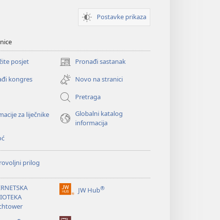
Postavke prikaza
nice
žite posjet
Pronađi sastanak
(otvara
se
đi kongres
Novo na stranici
novi
prozor)
Pretraga
Globalni katalog
macije za liječnike
informacija
oć
ovoljni prilog
ERNETSKA
®
JW Hub
(otvara
LIOTEKA
se
chtower
novi