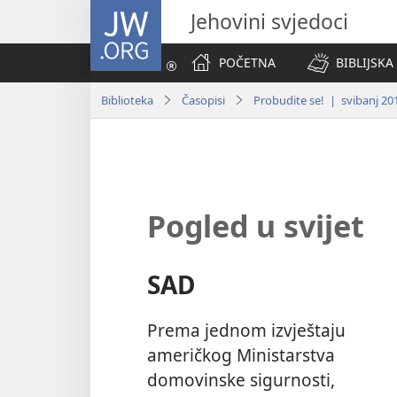
JW.ORG
Jehovini svjedoci
POČETNA
BIBLIJSKA
Biblioteka
Časopisi
Probudite se! | svibanj 20
Pogled u svijet
SAD
Prema jednom izvještaju
američkog Ministarstva
domovinske sigurnosti,