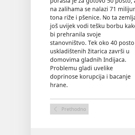
porasla je za gotovo 50 posto, 
na zalihama se nalazi 71 miliju
tona riže i pšenice. No ta zemlj
još uvijek vodi tešku borbu kak
bi prehranila svoje
stanovništvo. Tek oko 40 posto
uskladištenih žitarica završi u
domovima gladnih Indijaca.
Problemu gladi uvelike
doprinose korupcija i bacanje
hrane.
Prethodno