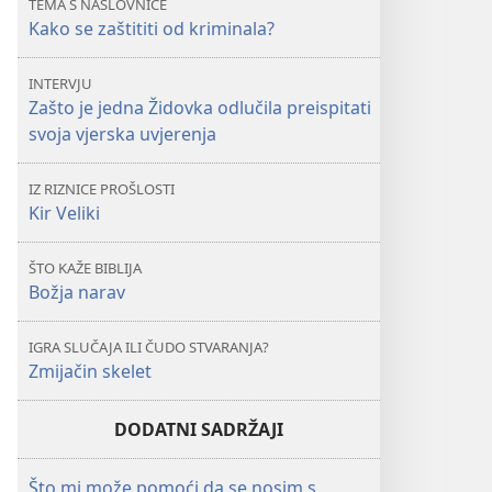
TEMA S NASLOVNICE
Kako se zaštititi od kriminala?
INTERVJU
Zašto je jedna Židovka odlučila preispitati
svoja vjerska uvjerenja
IZ RIZNICE PROŠLOSTI
Kir Veliki
ŠTO KAŽE BIBLIJA
Božja narav
IGRA SLUČAJA ILI ČUDO STVARANJA?
Zmijačin skelet
DODATNI SADRŽAJI
Što mi može pomoći da se nosim s