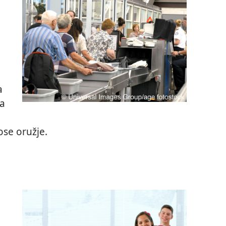
a
ka
se oružje.