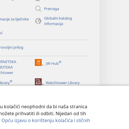
novi
prozor)
Pretraga
Globalni katalog
macije za liječnike
informacija
oć
ovoljni prilog
ERNETSKA
®
JW Hub
(otvara
LIOTEKA
se
chtower
novi
®
prozor)
ibrary
Watchtower Library
su kolačići neophodni da bi naša stranica
ete prihvatiti ili odbiti. Nijedan od tih
e
Opću izjavu o korištenju kolačića i sličnih