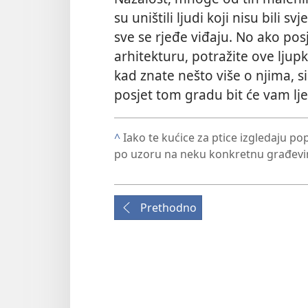
su uništili ljudi koji nisu bili s
sve se rjeđe viđaju. No ako posj
arhitekturu, potražite ove lju
kad znate nešto više o njima, si
posjet tom gradu bit će vam ljepš
^
Iako te kućice za ptice izgledaju po
po uzoru na neku konkretnu građevi
Prethodno