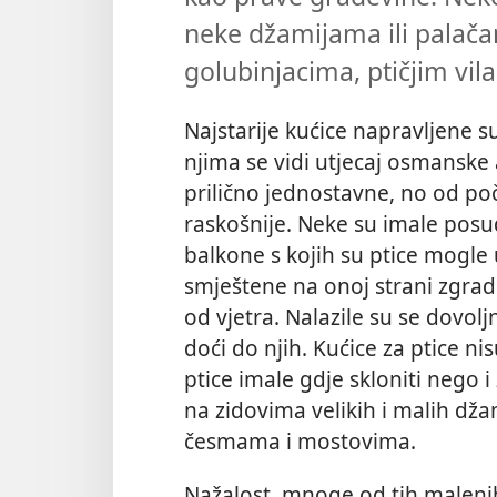
neke džamijama ili palač
golubinjacima, ptičjim vil
Najstarije kućice napravljene su
njima se vidi utjecaj osmanske a
prilično jednostavne, no od poč
raskošnije. Neke su imale posud
balkone s kojih su ptice mogle 
smještene na onoj strani zgrade
od vjetra. Nalazile su se dovolj
doći do njih. Kućice za ptice ni
ptice imale gdje skloniti nego i
na zidovima velikih i malih džam
česmama i mostovima.
Nažalost, mnoge od tih malenih