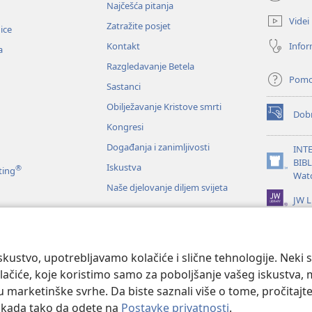
(otvara
Najčešća pitanja
se
Videi
Zatražite posjet
novi
nice
prozor)
Infor
Kontakt
a
Razgledavanje Betela
Pom
Sastanci
Obilježavanje Kristove smrti
Dobr
(otvara
Kongresi
se
novi
Događanja i zanimljivosti
INT
prozor)
BIB
Iskustva
®
(otvara
ting
Wat
se
Naše djelovanje diljem svijeta
novi
JW L
prozor)
je Biblije
kustvo, upotrebljavamo kolačiće i slične tehnologije. Neki 
ačiće, koje koristimo samo za poboljšanje vašeg iskustva, mož
 u marketinške svrhe. Da biste saznali više o tome, pročitajt
o kada tako da odete na
Postavke privatnosti
.