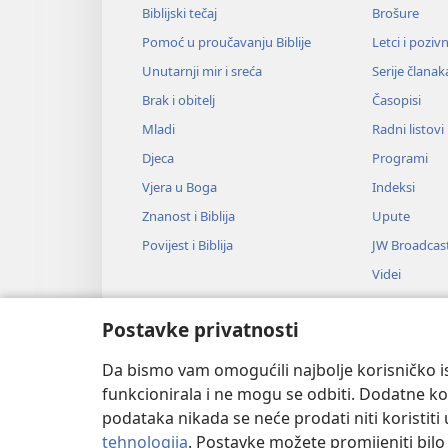
Biblijski tečaj
Brošure
Pomoć u proučavanju Biblije
Letci i poziv
Unutarnji mir i sreća
Serije članak
Brak i obitelj
Časopisi
Mladi
Radni listovi
Djeca
Programi
Vjera u Boga
Indeksi
Znanost i Biblija
Upute
Povijest i Biblija
JW Broadcas
Videi
Glazba
Postavke privatnosti
Audiodrame
Dramsko čitan
Da bismo vam omogućili najbolje korisničko is
funkcionirala i ne mogu se odbiti. Dodatne kol
podataka nikada se neće prodati niti koristiti
tehnologija
. Postavke možete promijeniti bil