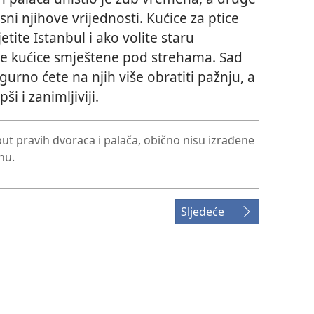
vjesni njihove vrijednosti. Kućice za ptice
etite Istanbul i ako volite staru
pke kućice smještene pod strehama. Sad
gurno ćete na njih više obratiti pažnju, a
i i zanimljiviji.
put pravih dvoraca i palača, obično nisu izrađene
nu.
Sljedeće