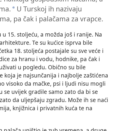
ama.
U Turskoj ih nazivaju
*
ama, pa čak i palačama za vrapce.
 u 15. stoljeću, a možda još i ranije. Na
rhitekture. Te su kućice isprva bile
etka 18. stoljeća postajale su sve veće i
ice za hranu i vodu, hodnike, pa čak i
uživati u pogledu. Obično su bile
 koja je najsunčanija i najbolje zaštićena
no visoko da mačke, psi i ljudi nisu mogli
su se uvijek gradile samo zato da bi se
 zato da uljepšaju zgradu. Može ih se naći
ija, knjižnica i privatnih kuća te na
 palača uništio je zub vremena, a druge