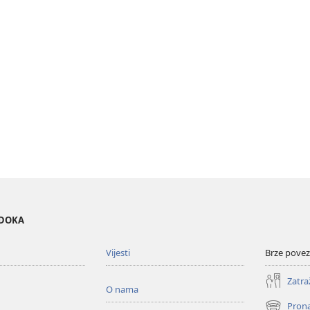
EDOKA
Vijesti
Brze povez
Zatra
O nama
Prona