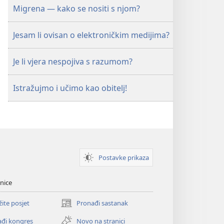
Migrena — kako se nositi s njom?
Jesam li ovisan o elektroničkim medijima?
Je li vjera nespojiva s razumom?
Istražujmo i učimo kao obitelj!
Postavke prikaza
nice
žite posjet
Pronađi sastanak
(otvara
se
đi kongres
Novo na stranici