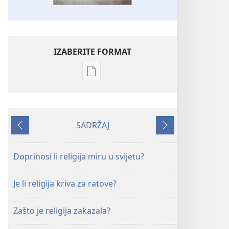
IZABERITE FORMAT
Postavke
preuzimanja
naših
izdanja
SADRŽAJ
PROBUDITE
Prethodno
Sljedeće
SE!
siječanj 2011.
Doprinosi li religija miru u svijetu?
Je li religija kriva za ratove?
Zašto je religija zakazala?