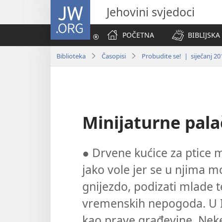
JW.ORG
Jehovini svjedoci
POČETNA
BIBLIJSKA
Biblioteka
Časopisi
Probudite se! | siječanj 20
Minijaturne pala
● Drvene kućice za ptice m
jako vole jer se u njima mog
gnijezdo, podizati mlade t
vremenskih nepogoda. U Is
kao prave građevine. Nek