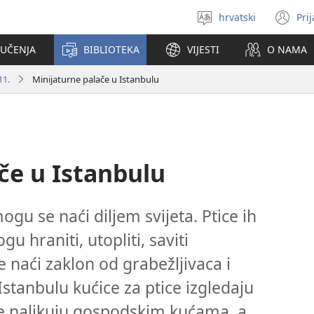
hrvatski
Pri
Izaberi
(o
jezik
se
 UČENJA
BIBLIOTEKA
VIJESTI
O NAMA
no
pr
11.
Minijaturne palače u Istanbulu
če u Istanbulu
ogu se naći diljem svijeta. Ptice ih
u hraniti, utopliti, saviti
e naći zaklon od grabežljivaca i
tanbulu kućice za ptice izgledaju
e nalikuju gospodskim kućama, a