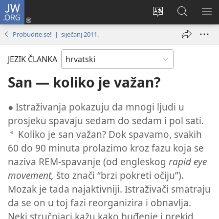
JW.ORG
Prijava
(otvara
Promijeni
JW.ORG
PO
se
jezik
|
IZ
Probudite se! | siječanj 2011.
novi
Pretraga
prozor)
JEZIK ČLANKA
San — koliko je važan?
● Istraživanja pokazuju da mnogi ljudi u
prosjeku spavaju sedam do sedam i pol sati.
Koliko je san važan? Dok spavamo, svakih
*
60 do 90 minuta prolazimo kroz fazu koja se
naziva REM-spavanje (od engleskog
rapid eye
movement,
što znači “brzi pokreti očiju”).
Mozak je tada najaktivniji. Istraživači smatraju
da se on u toj fazi reorganizira i obnavlja.
Neki stručnjaci kažu kako buđenje i prekid