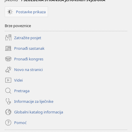
Postavke prikaza
Brze poveznice
Zatražite posjet
Pronađi sastanak
(otvara
se
Pronađi kongres
(otvara
novi
se
prozor)
Novo na stranici
novi
prozor)
Videi
Pretraga
Informacije za liječnike
Globalni katalog informacija
Pomoć