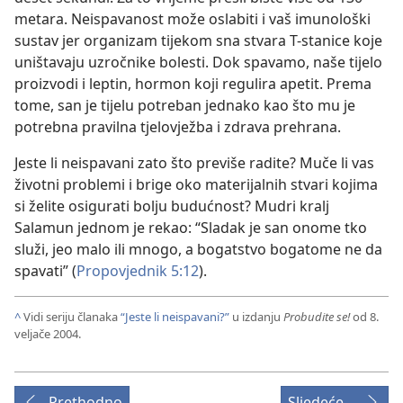
metara. Neispavanost može oslabiti i vaš imunološki
sustav jer organizam tijekom sna stvara T-stanice koje
uništavaju uzročnike bolesti. Dok spavamo, naše tijelo
proizvodi i leptin, hormon koji regulira apetit. Prema
tome, san je tijelu potreban jednako kao što mu je
potrebna pravilna tjelovježba i zdrava prehrana.
Jeste li neispavani zato što previše radite? Muče li vas
životni problemi i brige oko materijalnih stvari kojima
si želite osigurati bolju budućnost? Mudri kralj
Salamun jednom je rekao: “Sladak je san onome tko
služi, jeo malo ili mnogo, a bogatstvo bogatome ne da
spavati” (
Propovjednik 5:12
).
^
Vidi seriju članaka
“Jeste li neispavani?”
u izdanju
Probudite se!
od 8.
veljače 2004.
Prethodno
Sljedeće