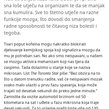
sna loše utječu na organizam te da se manjak
sna kumulira. Sve to štetno utječe na razne
funkcije mozga, što dovodi do smanjenja
radne sposobnosti te čitavog niza bolesti i
tegoba.
Tvari poput kofeina mogu nakratko blokirati
djelovanje kemijskog spoja koji signalizira mozgu da
mu je potreban san. No ako smo neispavani, u našem
se mozgu aktivira mehanizam koji nas tjera da
zaspimo. Tada dolazimo u stanje koje se naziva
mikrosan. List
The Toronto Star
piše: “Bez obzira na to
što u datom trenutku radite, vaš će neispavani mozak
svako malo ulaziti u prvu fazu spavanja, koja može
trajati od desetak sekundi do preko jedne minute.”
Zamislite da vozite automobil brzinom od 50
kilometara na sat i uđete u fazu mikrosna koja traje
deset sekundi. Za to vrijeme prešli biste više od 130