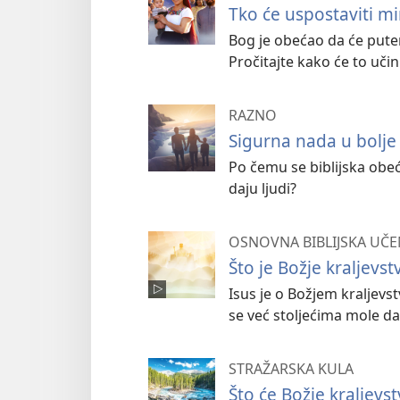
Tko će uspostaviti mi
Bog je obećao da će putem
Pročitajte kako će to učini
RAZNO
Sigurna nada u bolje
Po čemu se biblijska obeć
daju ljudi?
OSNOVNA BIBLIJSKA UČE
Što je Božje kraljevst
Isus je o Božjem kraljevst
se već stoljećima mole da
STRAŽARSKA KULA
Što će Božje kraljevst