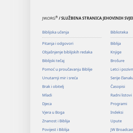
®
JW.ORG
/ SLUŽBENA STRANICA JEHOVINIH SVJ
Biblijska učenja
Biblioteka
Pitanja i odgovori
Biblija
Objašnjenje biblijskih redaka
Knjige
Biblijski tečaj
Brošure
Pomoć u proučavanju Biblije
Letci i poziv
Unutarnji mir i sreća
Serije članak
Brak i obitelj
Časopisi
Mladi
Radni listovi
Djeca
Programi
Vjera u Boga
Indeksi
Znanost i Biblija
Upute
Povijest i Biblija
JW Broadcas