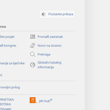
Postavke prikaza
nice
žite posjet
Pronađi sastanak
(otvara
se
đi kongres
Novo na stranici
novi
prozor)
Pretraga
Globalni katalog
macije za liječnike
informacija
oć
ovoljni prilog
ERNETSKA
®
JW Hub
(otvara
LIOTEKA
se
chtower