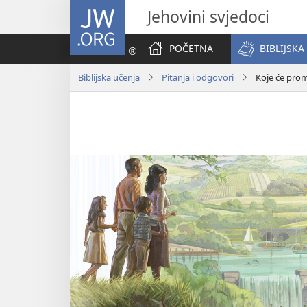
JW.ORG
Jehovini svjedoci
POČETNA
BIBLIJSKA
Biblijska učenja
Pitanja i odgovori
Koje će prom