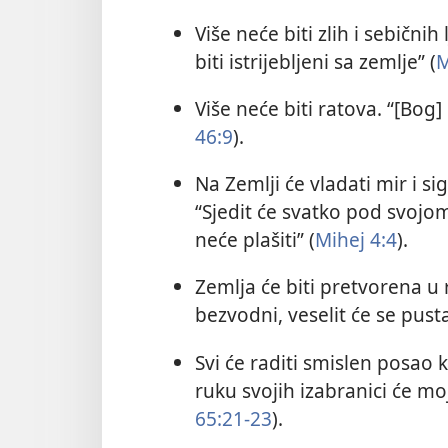
Više neće biti zlih i sebičnih
biti istrijebljeni sa zemlje” (
M
Više neće biti ratova. “[Bog]
46:9
).
Na Zemlji će vladati mir i sig
“Sjedit će svatko pod svojo
neće plašiti” (
Mihej 4:4
).
Zemlja će biti pretvorena u r
bezvodni, veselit će se pusta
Svi će raditi smislen posao 
ruku svojih izabranici će moj
65:21-23
).