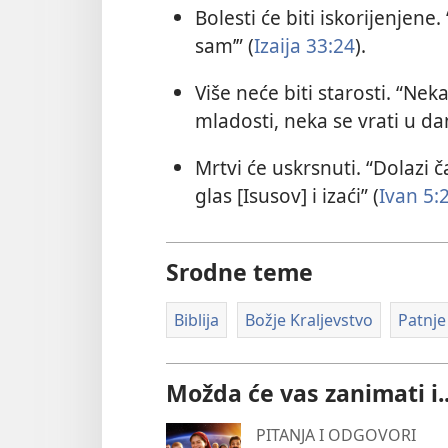
Bolesti će biti iskorijenjene
sam’” (
Izaija 33:24
).
Više neće biti starosti. “Nek
mladosti, neka se vrati u d
Mrtvi će uskrsnuti. “Dolazi č
glas [Isusov] i izaći” (
Ivan 5:
Srodne teme
Biblija
Božje Kraljevstvo
Patnje
Možda će vas zanimati i..
PITANJA I ODGOVORI