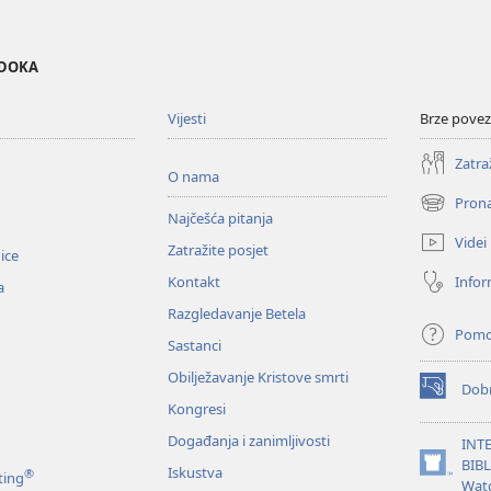
EDOKA
Vijesti
Brze povez
Zatra
O nama
Prona
(otvara
Najčešća pitanja
se
Videi
Zatražite posjet
novi
nice
prozor)
Infor
Kontakt
a
Razgledavanje Betela
Pom
Sastanci
Obilježavanje Kristove smrti
Dobr
(otvara
Kongresi
se
novi
Događanja i zanimljivosti
INT
prozor)
BIB
Iskustva
®
(otvara
ting
Wat