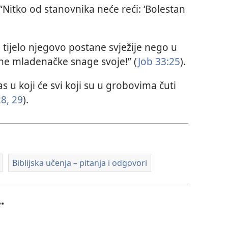
. “Nitko od stanovnika neće reći: ‘Bolestan
a tijelo njegovo postane svježije nego u
ane mladenačke snage svoje!” (
Job 33:25
).
as u koji će svi koji su u grobovima čuti
28, 29
).
Biblijska učenja – pitanja i odgovori
.