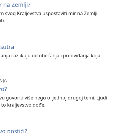
r na Zemlji?
 svog Kraljevstva uspostaviti mir na Zemlji.
ti.
 sutra
anja razlikuju od obećanja i predviđanja koja
NJA
vo?
vu govorio više nego o ijednoj drugoj temi. Ljudi
 to kraljevstvo dođe.
vo postići?