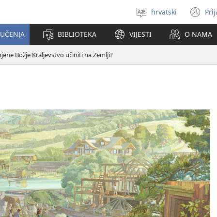
hrvatski
Pri
Izaberi
(o
jezik
se
 UČENJA
BIBLIOTEKA
VIJESTI
O NAMA
no
pr
jene Božje Kraljevstvo učiniti na Zemlji?