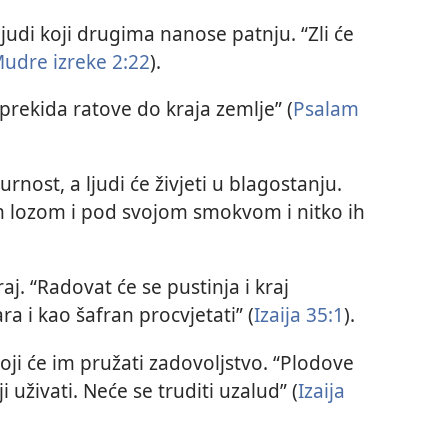
 ljudi koji drugima nanose patnju. “Zli će
udre izreke 2:22
).
 prekida ratove do kraja zemlje” (
Psalam
urnost, a ljudi će živjeti u blagostanju.
m lozom i pod svojom smokvom i nitko ih
aj. “Radovat će se pustinja i kraj
ra i kao šafran procvjetati” (
Izaija 35:1
).
koji će im pružati zadovoljstvo. “Plodove
i uživati. Neće se truditi uzalud” (
Izaija