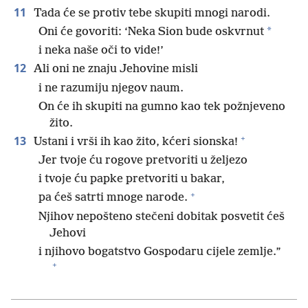
11
Tada će se protiv tebe skupiti mnogi narodi.
*
Oni će govoriti: ‘Neka Sion bude oskvrnut
i neka naše oči to vide!’
12
Ali oni ne znaju Jehovine misli
i ne razumiju njegov naum.
On će ih skupiti na gumno kao tek požnjeveno
žito.
+
13
Ustani i vrši ih kao žito, kćeri sionska!
Jer tvoje ću rogove pretvoriti u željezo
i tvoje ću papke pretvoriti u bakar,
+
pa ćeš satrti mnoge narode.
Njihov nepošteno stečeni dobitak posvetit ćeš
Jehovi
i njihovo bogatstvo Gospodaru cijele zemlje.”
+