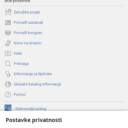
Brze poveznice
Zatražite posjet
Pronađi sastanak
(otvara
se
Pronađi kongres
(otvara
novi
se
prozor)
Novo na stranici
novi
prozor)
Videi
Pretraga
Informacije za liječnike
Globalni katalog informacija
Pomoć
Dobrovoljni prilog
(otvara
se
Postavke privatnosti
novi
INTERNETSKA BIBLIOTEKA Watchtower
(otvara
prozor)