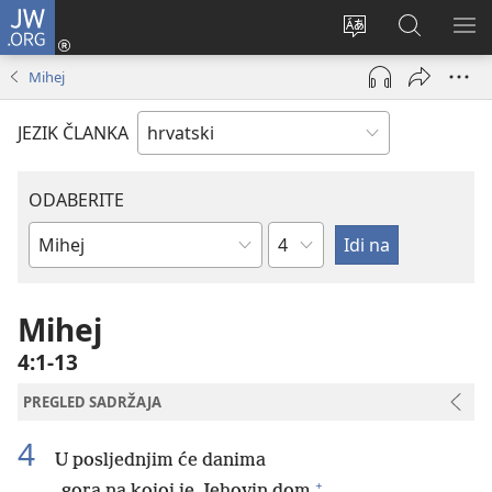
JW.ORG
Prijava
(otvara
Promijeni
JW.ORG
PO
se
jezik
|
IZ
Mihej
novi
Pretraga
prozor)
JEZIK ČLANKA
ODABERITE
Poglavlje
Biblijska
knjiga
Mihej
4:1-13
PREGLED SADRŽAJA
4
U posljednjim će danima
+
gora na kojoj je Jehovin dom