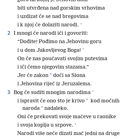
biti utvrđena nad gorskim vrhovima
i uzdizat će se nad bregovima
+
i k njoj će dolaziti narodi.
2
I mnogi će narodi ići i govoriti:
“Dođite! Pođimo na Jehovinu goru
+
i u dom Jakovljevog Boga!
On će nas poučavati svojim putevima
i ići ćemo njegovim stazama.”
*
Jer će zakon
doći sa Siona
i Jehovina riječ iz Jeruzalema.
+
3
Bog će suditi mnogim narodima
*
i ispravit će ono što je krivo
kod moćnih
*
naroda
nadaleko.
Oni će prekovati svoje mačeve u raonike
+
i svoja koplja u srpove.
Narodi više neće dizati mač jedni na druge