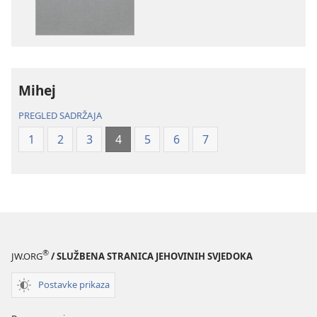
Biblija
Biblija
–
–
prijevod
prijevod
Novi
Novi
svijet
svijet
Mihej
(revizija
(revizija
2020.)
2020.)
PREGLED SADRŽAJA
1
2
3
4
5
6
7
®
JW.ORG
/ SLUŽBENA STRANICA JEHOVINIH SVJEDOKA
Postavke prikaza