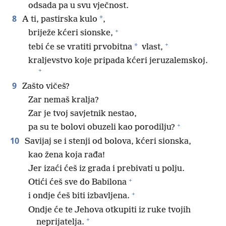
odsada pa u svu vječnost.
8
*
A ti, pastirska kulo
,
+
briježe kćeri sionske,
+
*
tebi će se vratiti prvobitna
vlast,
kraljevstvo koje pripada kćeri jeruzalemskoj.
+
9
Zašto vičeš?
Zar nemaš kralja?
Zar je tvoj savjetnik nestao,
+
pa su te bolovi obuzeli kao porodilju?
10
Savijaj se i stenji od bolova, kćeri sionska,
kao žena koja rađa!
Jer izaći ćeš iz grada i prebivati u polju.
+
Otići ćeš sve do Babilona
+
i ondje ćeš biti izbavljena.
Ondje će te Jehova otkupiti iz ruke tvojih
+
neprijatelja.