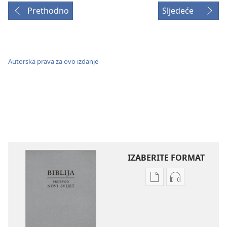
Prethodno
Sljedeće
Autorska prava za ovo izdanje
IZABERITE FORMAT
Postavke
Postavke
preuzimanja
preuzimanja
naših
zvučnih
izdanja
sadržaja