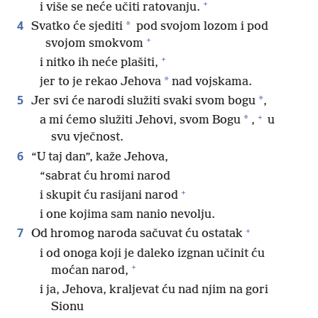
+
i više se neće učiti ratovanju.
4
*
Svatko će sjediti
pod svojom lozom i pod
+
svojom smokvom
+
i nitko ih neće plašiti,
*
jer to je rekao Jehova
nad vojskama.
5
*
Jer svi će narodi služiti svaki svom bogu
,
+
*
a mi ćemo služiti Jehovi, svom Bogu
,
u
svu vječnost.
6
“U taj dan”, kaže Jehova,
“sabrat ću hromi narod
+
i skupit ću rasijani narod
i one kojima sam nanio nevolju.
+
7
Od hromog naroda sačuvat ću ostatak
i od onoga koji je daleko izgnan učinit ću
+
moćan narod,
i ja, Jehova, kraljevat ću nad njim na gori
Sionu