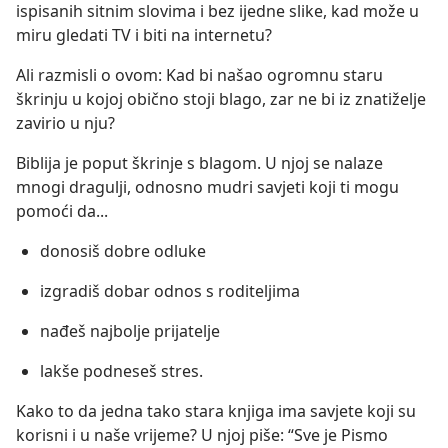
ispisanih sitnim slovima i bez ijedne slike, kad može u
miru gledati TV i biti na internetu?
Ali razmisli o ovom: Kad bi našao ogromnu staru
škrinju u kojoj obično stoji blago, zar ne bi iz znatiželje
zavirio u nju?
Biblija je poput škrinje s blagom. U njoj se nalaze
mnogi dragulji, odnosno mudri savjeti koji ti mogu
pomoći da...
donosiš dobre odluke
izgradiš dobar odnos s roditeljima
nađeš najbolje prijatelje
lakše podneseš stres.
Kako to da jedna tako stara knjiga ima savjete koji su
korisni i u naše vrijeme? U njoj piše: “Sve je Pismo