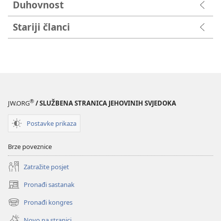
Duhovnost
Stariji članci
®
JW.ORG
/ SLUŽBENA STRANICA JEHOVINIH SVJEDOKA
Postavke prikaza
Brze poveznice
Zatražite posjet
Pronađi sastanak
(otvara
se
Pronađi kongres
(otvara
novi
se
prozor)
Novo na stranici