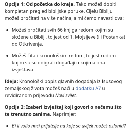
Opcija 1: Od početka do kraja.
Tako možeš dobiti
kompletan pregled biblijske poruke. Cijelu Bibliju
možeš pročitati na više načina, a mi ćemo navesti dva:
Možeš pročitati svih 66 knjiga redom kojim su
složene u Bibliji, to jest od 1. Mojsijeve (ili Postanka)
do Otkrivenja.
Možeš čitati kronološkim redom, to jest redom
kojim su se odigrali događaji o kojima ona
izvještava.
Ideja:
Kronološki popis glavnih događaja iz Isusovog
zemaljskog života možeš naći u
dodatku A7
u
revidiranom prijevodu
Novi svijet.
Opcija 2: Izaberi izvještaj koji govori o nečemu što
te trenutno zanima.
Naprimjer:
Bi li volio naći prijatelje na koje se uvijek možeš osloniti?