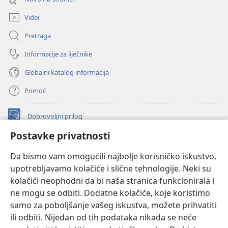
novi
prozor)
Videi
Pretraga
Informacije za liječnike
Globalni katalog informacija
Pomoć
Dobrovoljni prilog
(otvara
se
Postavke privatnosti
novi
INTERNETSKA BIBLIOTEKA Watchtower
(otvara
prozor)
Da bismo vam omogućili najbolje korisničko iskustvo,
se
®
JW Hub
upotrebljavamo kolačiće i slične tehnologije. Neki su
novi
(otvara
prozor)
kolačići neophodni da bi naša stranica funkcionirala i
se
®
JW Library
novi
ne mogu se odbiti. Dodatne kolačiće, koje koristimo
prozor)
samo za poboljšanje vašeg iskustva, možete prihvatiti
Watchtower Library
ili odbiti. Nijedan od tih podataka nikada se neće