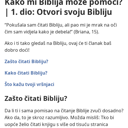
Kako mi Biblija može pomoći?
| 1. dio: Otvori svoju Bibliju
“Pokušala sam čitati Bibliju, ali pao mi je mrak na oči
čim sam vidjela kako je debela!” (Briana, 15).
Ako i ti tako gledaš na Bibliju, ovaj će ti članak baš
dobro doći!
Zašto čitati Bibliju?
Kako čitati Bibliju?
Što kažu tvoji vršnjaci
Zašto čitati Bibliju?
Da li ti i sama pomisao na čitanje Biblije zvuči dosadno?
Ako da, to je skroz razumljivo. Možda misliš: Tko bi
uopće želio čitati knjigu s više od tisuću stranica