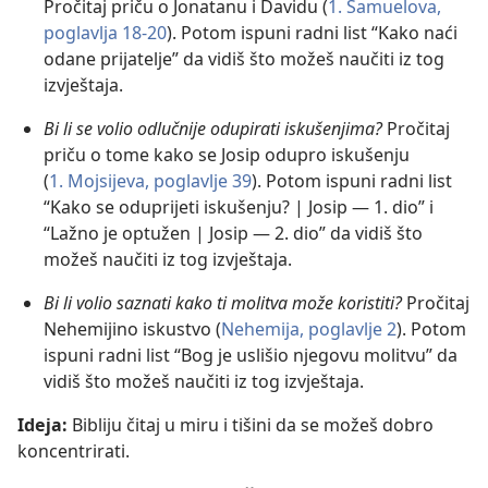
Pročitaj priču o Jonatanu i Davidu (
1. Samuelova,
poglavlja 18-20
). Potom ispuni radni list “Kako naći
odane prijatelje” da vidiš što možeš naučiti iz tog
izvještaja.
Bi li se volio odlučnije odupirati iskušenjima?
Pročitaj
priču o tome kako se Josip odupro iskušenju
(
1. Mojsijeva, poglavlje 39
). Potom ispuni radni list
“Kako se oduprijeti iskušenju? | Josip — 1. dio” i
“Lažno je optužen | Josip — 2. dio” da vidiš što
možeš naučiti iz tog izvještaja.
Bi li volio saznati kako ti molitva može koristiti?
Pročitaj
Nehemijino iskustvo (
Nehemija, poglavlje 2
). Potom
ispuni radni list “Bog je uslišio njegovu molitvu” da
vidiš što možeš naučiti iz tog izvještaja.
Ideja:
Bibliju čitaj u miru i tišini da se možeš dobro
koncentrirati.