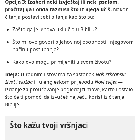
Opcija 3: Izaberi neki izvještaj ili neki psalam,
pročitaj ga i onda razmisli što iz njega učiš.
Nakon
čitanja postavi sebi pitanja kao što su:
Zašto ga je Jehova uključio u Bibliju?
Što mi ovo govori o Jehovinoj osobnosti i njegovom
načinu postupanja?
Kako ovo mogu primijeniti u svom životu?
Ideja:
U radnim listovima za sastanak
Naš kršćanski
život i služba
ili u engleskom prijevodu
Novi svijet
—
izdanje za proučavanje pogledaj filmove, karte i ostalo
što će ti pomoći da izvučeš najveću korist iz čitanja
Biblije.
Što kažu tvoji vršnjaci