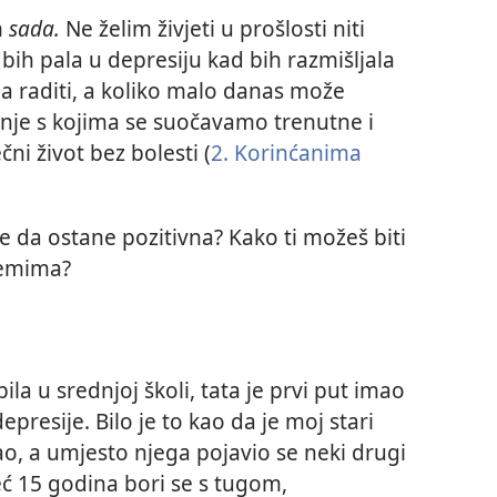
m
sada.
Ne želim živjeti u prošlosti niti
bih pala u depresiju kad bih razmišljala
a raditi, a koliko malo danas može
ušnje s kojima se suočavamo trenutne i
ni život bez bolesti (
2. Korinćanima
da ostane pozitivna? Kako ti možeš biti
lemima?
la u srednjoj školi, tata je prvi put imao
presije. Bilo je to kao da je moj stari
ao, a umjesto njega pojavio se neki drugi
eć 15 godina bori se s tugom,