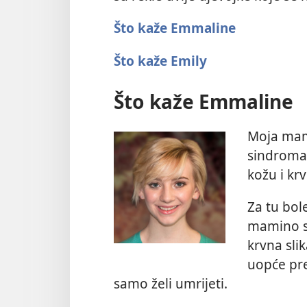
Što kaže Emmaline
Što kaže Emily
Što kaže Emmaline
Moja mam
sindroma.
kožu i krv
Za tu bol
mamino se
krvna sli
uopće pre
samo želi umrijeti.