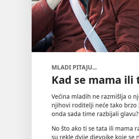
MLADI PITAJU...
Kad se mama ili t
Većina mladih ne razmišlja o n
njihovi roditelji neće tako brzo 
onda sada time razbijali glavu?
No što ako ti se tata ili mama r
su rekle dvije djevojke koje se n