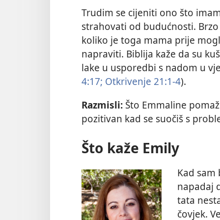
Trudim se cijeniti ono što ima
strahovati od budućnosti. Brzo 
koliko je toga mama prije mogl
napraviti. Biblija kaže da su k
lake u usporedbi s nadom u vječ
4:17;
Otkrivenje 21:1-4
).
Razmisli:
Što Emmaline pomaže 
pozitivan kad se suočiš s prob
Što kaže Emily
Kad sam bi
napadaj de
tata nest
čovjek. V