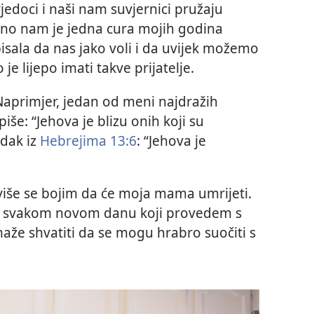
vjedoci i naši nam suvjernici pružaju
vno nam je jedna cura mojih godina
isala da nas jako voli i da uvijek možemo
je lijepo imati takve prijatelje.
 Naprimjer, jedan od meni najdražih
 piše: “Jehova je blizu onih koji su
edak iz
Hebrejima 13:6
: “Jehova je
jviše se bojim da će moja mama umrijeti.
na svakom novom danu koji provedem s
maže shvatiti da se mogu hrabro suočiti s