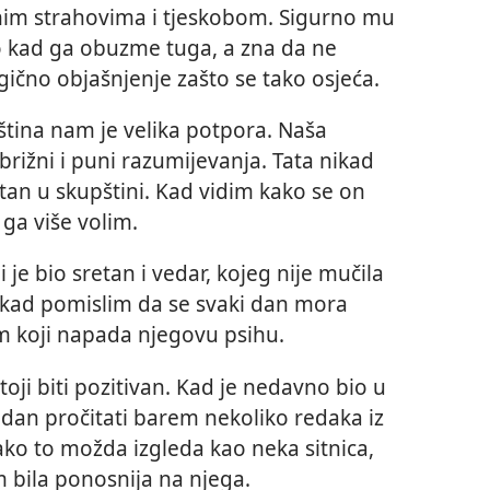
nim strahovima i tjeskobom. Sigurno mu
o kad ga obuzme tuga, a zna da ne
ogično objašnjenje zašto se tako osjeća.
ština nam je velika potpora. Naša
brižni i puni razumijevanja. Tata nikad
stan u skupštini. Kad vidim kako se on
ga više volim.
i je bio sretan i vedar, kojeg nije mučila
e kad pomislim da se svaki dan mora
jem koji napada njegovu psihu.
ji biti pozitivan. Kad je nedavno bio u
i dan pročitati barem nekoliko redaka iz
Iako to možda izgleda kao neka sitnica,
m bila ponosnija na njega.