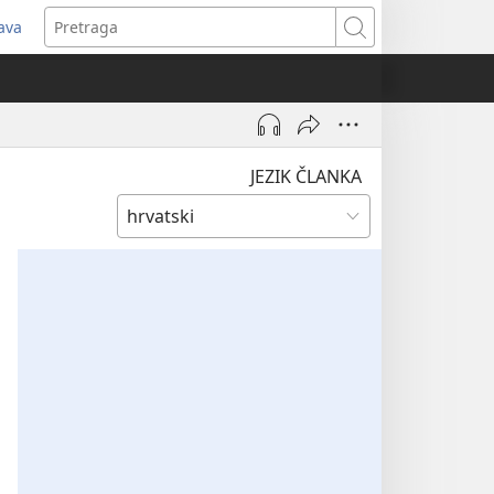
java
tvara
Pretraga
vi
ozor)
JEZIK ČLANKA