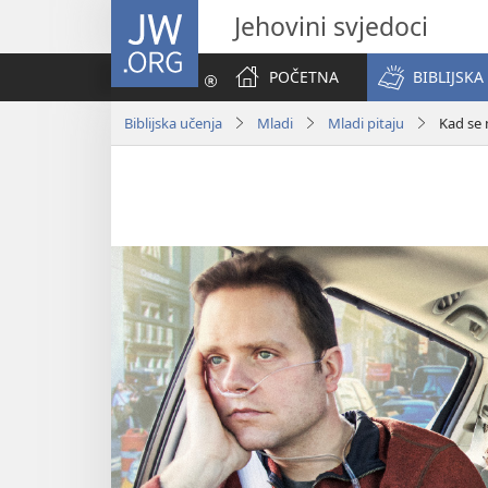
JW.ORG
Jehovini svjedoci
POČETNA
BIBLIJSKA
Biblijska učenja
Mladi
Mladi pitaju
Kad se 