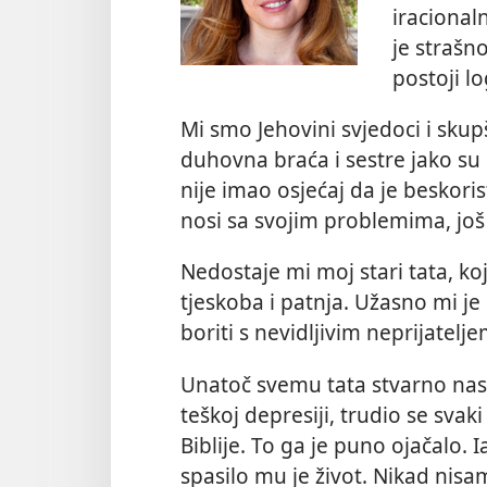
iracional
je strašn
postoji l
Mi smo Jehovini svjedoci i skup
duhovna braća i sestre jako su 
nije imao osjećaj da je beskori
nosi sa svojim problemima, još 
Nedostaje mi moj stari tata, koj
tjeskoba i patnja. Užasno mi j
boriti s nevidljivim neprijatel
Unatoč svemu tata stvarno nasto
teškoj depresiji, trudio se svak
Biblije. To ga je puno ojačalo. 
spasilo mu je život. Nikad nisa