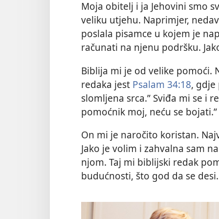
Moja obitelj i ja Jehovini smo s
veliku utjehu. Naprimjer, neda
poslala pisamce u kojem je nap
računati na njenu podršku. Jako 
Biblija mi je od velike pomoći.
redaka jest
Psalam 34:18
, gdje
slomljena srca.” Sviđa mi se i r
pomoćnik moj, neću se bojati.”
On mi je naročito koristan. Na
Jako je volim i zahvalna sam 
njom. Taj mi biblijski redak po
budućnosti, što god da se desi.