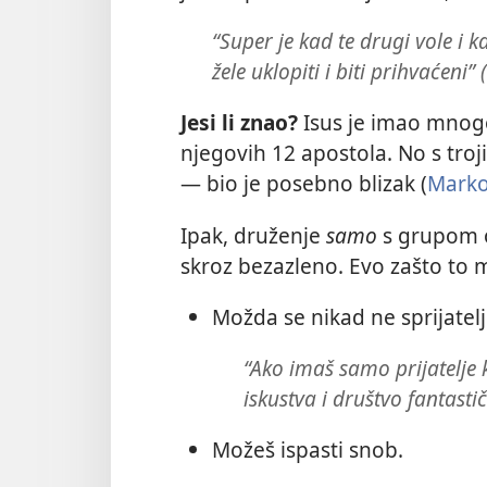
“Super je kad te drugi vole i 
žele uklopiti i biti prihvaćeni” 
Jesi li znao?
Isus je imao mnogo 
njegovih 12 apostola. No s tro
— bio je posebno blizak (
Marko
Ipak, druženje
samo
s grupom od
skroz bezazleno. Evo zašto to m
Možda se nikad ne sprijatelj
“Ako imaš samo prijatelje k
iskustva i društvo fantastič
Možeš ispasti snob.