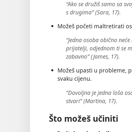
“Ako se družiš samo sa sv
s drugima” (Sara, 17).
Možeš početi maltretirati os
“Jedna osoba obično neće ma
prijatelji, odjednom ti se 
zabavno” (James, 17).
Možeš upasti u probleme, po
svaku cijenu.
“Dovoljna je jedna loša os
stvari” (Martina, 17).
Što možeš učiniti