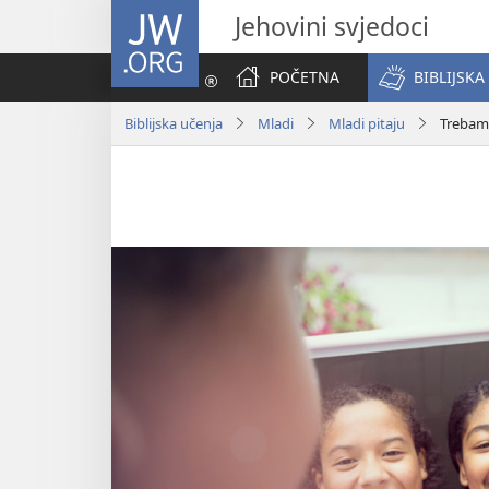
JW.ORG
Jehovini svjedoci
POČETNA
BIBLIJSKA
Biblijska učenja
Mladi
Mladi pitaju
Trebam l