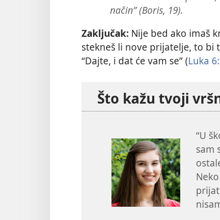
način” (Boris, 19).
Zaključak:
Nije bed ako imaš kr
stekneš li nove prijatelje, to bi 
“Dajte, i dat će vam se” (
Luka 6
Što kažu tvoji vršn
“U šk
sam s
ostal
Neko 
prija
nisam