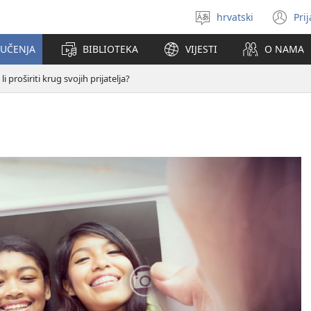
hrvatski
Pri
Izaberi
(o
jezik
se
 UČENJA
BIBLIOTEKA
VIJESTI
O NAMA
no
pr
i proširiti krug svojih prijatelja?