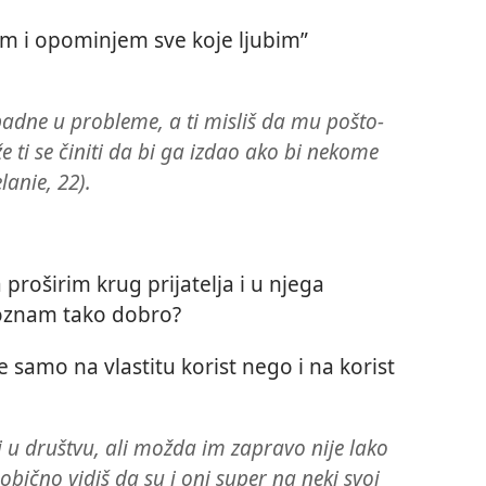
vam i opominjem sve koje ljubim”
upadne u probleme, a ti misliš da mu pošto-
 ti se činiti da bi ga izdao ako bi nekome
lanie, 22).
da proširim krug prijatelja i u njega
poznam tako dobro?
e samo na vlastitu korist nego i na korist
 u društvu, ali možda im zapravo nije lako
obično vidiš da su i oni super na neki svoj