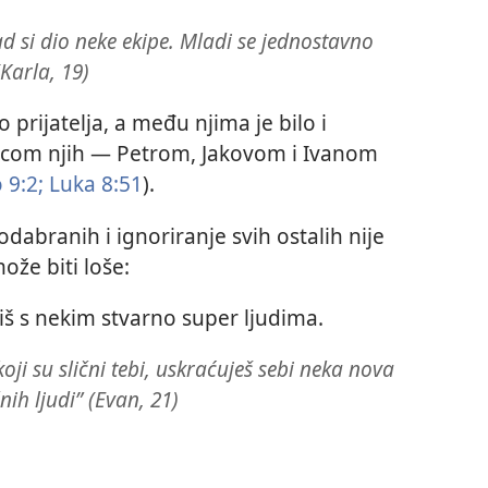
kad si dio neke ekipe. Mladi se jednostavno
(Karla, 19)
prijatelja, a među njima je bilo i
jicom njih — Petrom, Jakovom i Ivanom
 9:2;
Luka 8:51
).
abranih i ignoriranje svih ostalih nije
ože biti loše:
iš s nekim stvarno super ljudima.
oji su slični tebi, uskraćuješ sebi neka nova
nih ljudi” (Evan, 21)