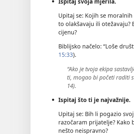
Ispitaj svoja mjerila.
Upitaj se: Kojih se moralnih 
to olakšavaju ili otežavaju? B
cijenu?
Biblijsko načelo: “Loše druš
15:33
).
“Ako je tvoja ekipa sastavl
ti, mogao bi početi raditi 
14).
Ispitaj što ti je najvažnije.
Upitaj se: Bih li pogazio sv
razočaram prijatelje? Kako b
nešto neispravno?