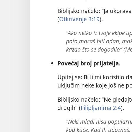
Biblijsko načelo: “Ja ukora
(
Otkrivenje 3:19
).
“Ako netko iz tvoje ekipe 
poto moraš biti odan, može
kazao što se dogodilo” (Me
Povećaj broj prijatelja.
Upitaj se: Bi li mi koristilo 
uključim neke koje još ne 
Biblijsko načelo: “Ne gledajt
drugih” (
Filipljanima 2:4
).
“Neki mladi nisu popularni
kod kuće. Kad ih upoznaš, 