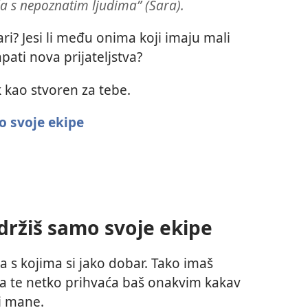
ča s nepoznatim ljudima” (Sara).
 Sari? Jesi li među onima koji imaju mali
apati nova prijateljstva?
k kao stvoren za tebe.
o svoje ekipe
 držiš samo svoje ekipe
ja s kojima si jako dobar. Tako imaš
da te netko prihvaća baš onakvim kakav
 i mane.