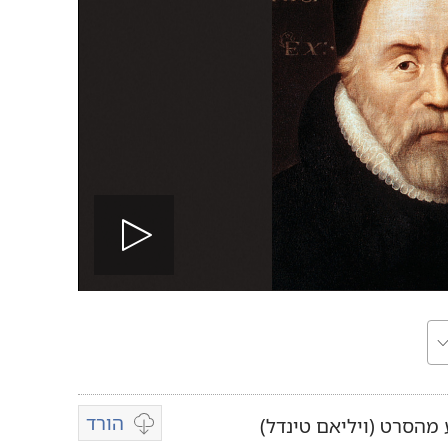
הפעל
וידיאו
הורד
סרט (‏ויליאם טינדל)‏
אפשרויות