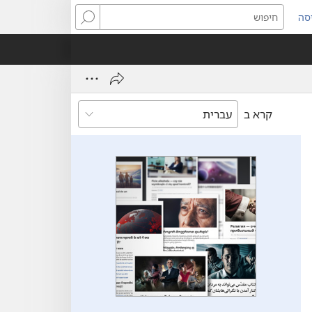
סה
ותח
חיפוש
ון
ש)
קרא ב