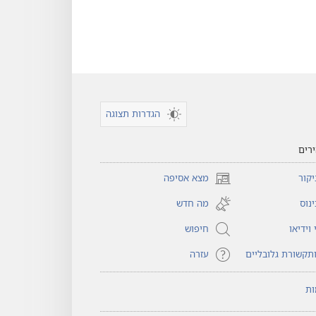
הגדרות תצוגה
רים
קור
מצא אסיפה
(פותח
חלון
נוס
מה חדש
חדש)
וידיאו
חיפוש
תקשורת גלובליים
עזרה
ות