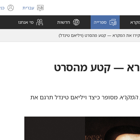
עברית
כני
בחר
(פ
שפה
חל
מקרא
ספרייה
חדשות
מי אנחנו
חד
ירו את המקרא — קטע מהסרט (‏ויליאם טינדל)‏
רא — קטע מהסרט
 המקרא
מסופר כיצד ויליאם טינדל תרגם את