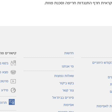
ראית חרף התנגדות חריפה וסכנת מוות.‏
חדשות
קישורים מהי
קודש היווניים
בקש בי
מי אנחנו
מצא כי
(פותח
שאלות נפוצות
ים
חלון
סרטוני 
בקש ביקור
חדש)
ת
מידע ו
צור קשר
ם
סיורים בבית־אל
תרומ
אסיפות
(פותח
ות לאסיפות
חלון
ערב הזיכרון