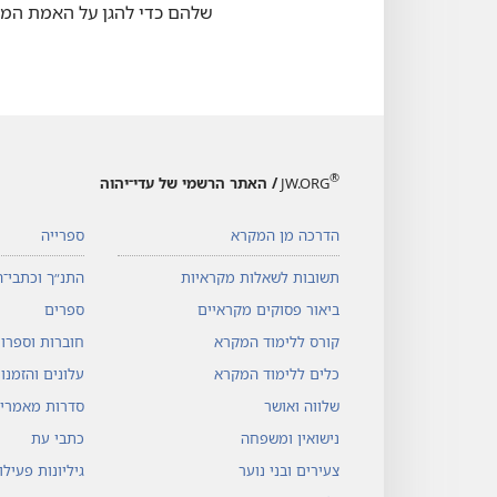
שלהם כדי להגן על האמת המק
®
JW.ORG
/ האתר הרשמי של עדי־יהוה
הדרכה מן המקרא
ספרייה
תשובות לשאלות מקראיות
התנ״ך וכתבי־ה
ביאור פסוקים מקראיים
ספרים
קורס ללימוד המקרא
חוברות וספרונ
כלים ללימוד המקרא
עלונים והזמנו
שלווה ואושר
סדרות מאמרי
נישואין ומשפחה
כתבי עת
צעירים ובני נוער
גיליונות פעיל